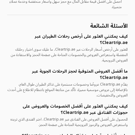
احصل على أفضل قيمة مقابل المال مع حجز سهل وأسعار منخفضة وخدمة عملاء
متميزة.
الأسئلة الشائعة
كيف يمكنني العثور على أرخص رحلات الطيران عبر
Cleartrip.ae؟
للعثور على أرخص أسعار الرحلات عبر Cleartrip.ae، ما عليك سوى اختيار رحلتك
المفضلة واستعراض العروض والخصومات المتاحة على صفحة الحجز والاستفادة من
العروض الترويجية.
ما أفضل العروض المتوفرة لحجز الرحلات الجوية عبر
Cleartrip.ae؟
يقدّم Cleartrip.ae عروضًا وخصومات مستمرة على تذاكر الطيران طوال العام،
بالإضافة إلى عروض موسمية مميزة. تأكّد من متابعة الموقع بانتظام للاطلاع على أحدث
العروض والتخفيضات.
كيف يمكنني العثور على أفضل الخصومات والعروض على
حجوزات الفنادق عبر Cleartrip.ae؟
للحصول على أفضل العروض على الفنادق عبر Cleartrip.ae، اختر الفندق الذي تريده
واستعرض العروض والرموز الترويجية المتاحة على صفحة الحجز.