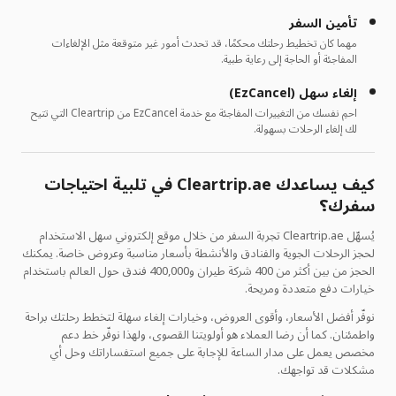
تأمين السفر
مهما كان تخطيط رحلتك محكمًا، قد تحدث أمور غير متوقعة مثل الإلغاءات
المفاجئة أو الحاجة إلى رعاية طبية.
إلغاء سهل (EzCancel)
احمِ نفسك من التغييرات المفاجئة مع خدمة EzCancel من Cleartrip التي تتيح
لك إلغاء الرحلات بسهولة.
كيف يساعدك Cleartrip.ae في تلبية احتياجات
سفرك؟
يُسهّل Cleartrip.ae تجربة السفر من خلال موقع إلكتروني سهل الاستخدام
لحجز الرحلات الجوية والفنادق والأنشطة بأسعار مناسبة وعروض خاصة. يمكنك
الحجز من بين أكثر من 400 شركة طيران و400,000 فندق حول العالم باستخدام
خيارات دفع متعددة ومريحة.
نوفّر أفضل الأسعار، وأقوى العروض، وخيارات إلغاء سهلة لتخطط رحلتك براحة
واطمئنان. كما أن رضا العملاء هو أولويتنا القصوى، ولهذا نوفّر خط دعم
مخصص يعمل على مدار الساعة للإجابة على جميع استفساراتك وحل أي
مشكلات قد تواجهك.