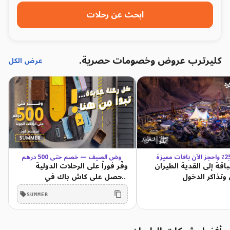
ابحث عن رحلات
كليرترب عروض وخصومات حصرية.
عرض الكل
وفّر حتى 25٪ واحجز الآن باقات مميزة
عروض الصيف — خصم حتى 500 درهم
لاجز
مع كود SUMMER + حتى 80 درهم
اقة إلى القدية الطيران
وفّر فوراً على الرحلات الدولية
لمستخدمي الحسابات
 وتذاكر الدخول
واحصل على كاش باك في
المحفظة لرحلتك القادمة. كل ما
حجزت أكثر، توفّر أكثر. احجز قبل 30
SUMMER
يونيو.