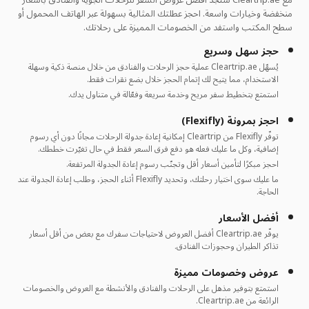
مع Cleartrip.ae ستجد أفضل عروض السفر للرحلات الجوية والفنادق بأسعار
منخفضة وخيارات واسعة. احجز عطلتك المثالية بسهولة عبر الهاتف المحمول أو
سطح المكتب واستفد من الخصومات المميزة على رحلاتك.
حجز سهل وسريع
يُسهّل Cleartrip.ae عملية حجز الرحلات والفنادق من خلال منصة ذكية وسهلة
الاستخدام، مما يتيح لك إتمام الحجز خلال بضع نقرات فقط.
استمتع بتخطيط سفر مريح وخدمة سريعة وفعّالة في متناول يدك.
احجز بمرونة (Flexifly)
توفّر Flexifly من Cleartrip إمكانية إعادة جدولة الرحلات مجانًا دون أي رسوم
إضافية، وكل ما عليك فعله هو دفع فرق السعر فقط في حال تغيّرت خططك.
احجز مبكرًا لتأمين أسعار أقل وتجنّب رسوم إعادة الجدولة المرتفعة.
ما عليك سوى اختيار رحلتك، وتحديد Flexifly أثناء الحجز، وطلب إعادة الجدولة عند
الحاجة.
أفضل الأسعار
يوفّر Cleartrip.ae أفضل العروض لاحتياجات سفرك مع بعض من أقل أسعار
تذاكر الطيران وحجوزات الفنادق.
عروض وخصومات مميزة
استمتع بتوفير مذهل على الرحلات والفنادق والأنشطة مع العروض والخصومات
الرائعة من Cleartrip.ae.