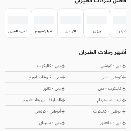
أفضل شركات الطيران
إنديغو
ويز إير
فلاي دبي
إير إنديا إكسبريس
العربية للطيران
أشهر رحلات الطيران
دبي
-
كوتشي
دبي
-
كاليكوت
كوتشي
-
دبي
دبي
-
ثيروفانانثابورام
كاليكوت
-
دبي
دبي
-
كانور
أثينا
-
أمستردام
الشارقة
-
ثيروفانانثابورام
أبوظبي
-
كاليكوت
أبوظبي
-
كوتشي
دبي
-
مانغلور
دبي
-
تشيناي