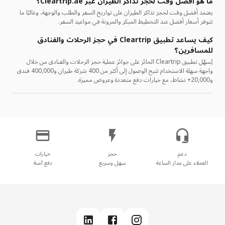
ما هو أفضل وقت لحجز تذاكر الطيران عبر Cleartrip.ae؟
يعتمد أفضل وقت لحجز تذاكر الطيران على تواريخ السفر والطلب والوجهة، وغالبًا ما
تتوفر أسعار أفضل عند التخطيط المبكر والمرونة في مواعيد السفر.
كيف يساعد تطبيق Cleartrip في حجز الرحلات والفنادق
للمسافرين؟
يُسهّل تطبيق Cleartrip الحائز على جوائز عملية حجز الرحلات والفنادق من خلال
واجهة سهلة الاستخدام تتيح الوصول إلى أكثر من 400 شركة طيران و400,000 فندق
و20,000+ نشاط، مع خيارات دفع متعددة وعروض مميزة.
العملاء على مدار الساعة
سهل وسريع
دفع آمنة