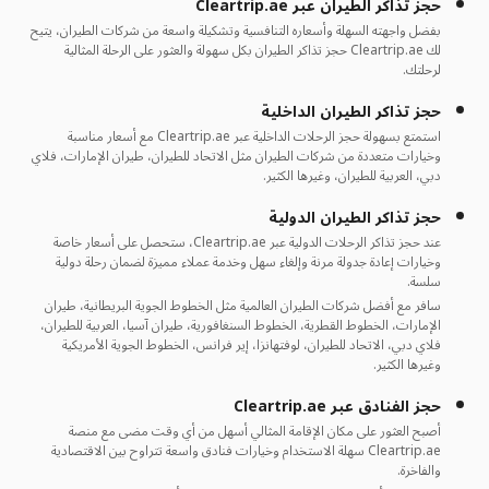
حجز تذاكر الطيران عبر Cleartrip.ae
بفضل واجهته السهلة وأسعاره التنافسية وتشكيلة واسعة من شركات الطيران، يتيح
لك Cleartrip.ae حجز تذاكر الطيران بكل سهولة والعثور على الرحلة المثالية
لرحلتك.
حجز تذاكر الطيران الداخلية
استمتع بسهولة حجز الرحلات الداخلية عبر Cleartrip.ae مع أسعار مناسبة
وخيارات متعددة من شركات الطيران مثل الاتحاد للطيران، طيران الإمارات، فلاي
دبي، العربية للطيران، وغيرها الكثير.
حجز تذاكر الطيران الدولية
عند حجز تذاكر الرحلات الدولية عبر Cleartrip.ae، ستحصل على أسعار خاصة
وخيارات إعادة جدولة مرنة وإلغاء سهل وخدمة عملاء مميزة لضمان رحلة دولية
سلسة.
سافر مع أفضل شركات الطيران العالمية مثل الخطوط الجوية البريطانية، طيران
الإمارات، الخطوط القطرية، الخطوط السنغافورية، طيران آسيا، العربية للطيران،
فلاي دبي، الاتحاد للطيران، لوفتهانزا، إير فرانس، الخطوط الجوية الأمريكية
وغيرها الكثير.
حجز الفنادق عبر Cleartrip.ae
أصبح العثور على مكان الإقامة المثالي أسهل من أي وقت مضى مع منصة
Cleartrip.ae سهلة الاستخدام وخيارات فنادق واسعة تتراوح بين الاقتصادية
والفاخرة.