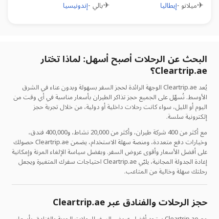
✈
✈
ميلانو
-
إيطاليا
بالي
-
إندونيسيا
البحث عن الرحلات أصبح أسهل: لماذا تختار
Cleartrip.ae؟
يُعد Cleartrip.ae الوجهة الرائدة لحجز السفر بسهولة وبدون عناء في الشرق
الأوسط. نُسهّل على الجميع حجز تذاكر الطيران بأسعار مناسبة في أي وقت من
اليوم أو الليل، سواء كانت رحلات داخلية أو دولية، من خلال تجربة حجز
إلكترونية سلسة.
مع أكثر من 400 شركة طيران، وأكثر من 20,000 نشاط، و400,000 فندق،
وخيارات دفع متعددة، ومنصة سهلة الاستخدام، يضمن Cleartrip.ae حصولك
على أفضل الأسعار وأقوى عروض السفر. وبفضل سياسة الإلغاء المرنة وإمكانية
إعادة الجدولة المجانية، يلبّي Cleartrip.ae احتياجات سفرك المتغيرة ويجعل
رحلتك سهلة وخالية من المتاعب.
حجز الرحلات والفنادق عبر Cleartrip.ae