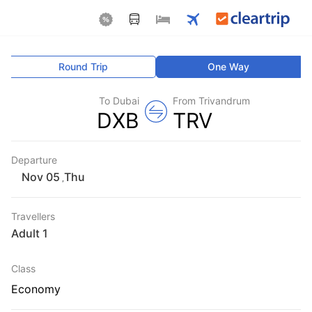
Round Trip
One Way
To Dubai
From Trivandrum
DXB
TRV
Departure
Thu
,
Travellers
1 Adult
Class
Economy