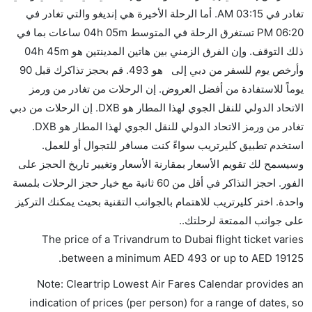
إضافية للنوم.
تغادر في 03:15 AM. أما الرحلة الأخيرة هي إنديغو والتي تغادر في
هل يمكنني حمل طعامي الخاص؟
06:20 PM تستغرق الرحلة في المتوسط 04h 05m ساعات بما في
نعم، يمكنك حمل طعامك الخاص، و لكن يجب أن يكون معبئا
ذلك التوقف. وإن الفرق الزمني بين هاتين المدينتين هو 04h 45m
بشكل جيد.
وأرخص يوم للسفر من دبي إلى هو 493. قم بحجز تذاكرك قبل 90
يوماً للاستفادة من أفضل العروض. إن الرحلات من تغادر من ورمز
هل سيقدم لي الكحول على متن رحلة من إلى دبي؟
الاتحاد الدولي للنقل الجوي لهذا المطار هو DXB. إن الرحلات من دبي
لا تقدم شركة الطيران الكحول على متن رحلة داخلية. يتم
تغادر من ورمز الاتحاد الدولي للنقل الجوي لهذا المطار هو DXB.
تقديم الكحول على متن الرحلات الدولية فقط.
استخدم تطبيق كليرتريب سواءً كنت مسافر للتجوال أو للعمل.
ما متوسط أسعار رحلة الدرجة الاقتصادية من إلى دبي؟
وسيسمح لك تقويم الأسعار بمقارنة الأسعار وتغيير تاريخ الحجز على
تتراوح أسعار رحلة الدرجة الاقتصادية من AED 493 إلى
الفور. احجز التذاكر في أقل من 60 ثانية مع خيار حجز الرحلات بلمسة
AED 19125. فلاي دبي, طيران الإمارات, طيران الهند
واحدة. اختر كليرتريب للاهتمام بالجوانب التقنية بحيث يمكنك التركيز
إكسبرس, and إنديغو يوفرون تذاكر في هذا النطاق من
على جوانب الممتعة لرحلتك..
الأسعار.
The price of a Trivandrum to Dubai flight ticket varies
هل اختيار إنجاز إجراءات السفر عبر الإنترنت متاح في رحلة
.
between a minimum
AED
493
or up to AED
19125
إلى دبي؟
Note: Cleartrip Lowest Air Fares Calendar provides an
نعم، يتاح للمسافر خيار إنجاز إجراءات السفر في الرحلة من
indication of prices (per person) for a range of dates, so