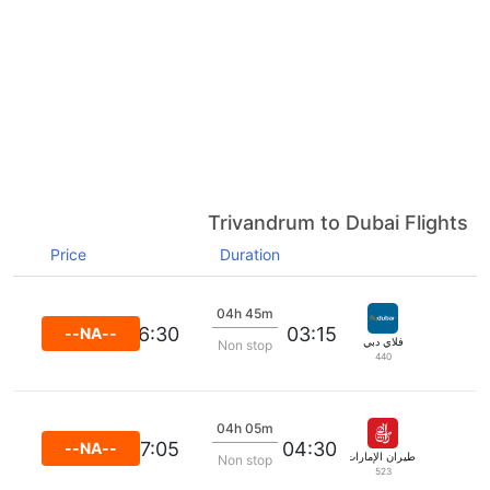
Trivandrum to Dubai Flights
Price
Duration
04h 45m
06:30
03:15
--NA--
فلاي دبي
Non stop
440
04h 05m
07:05
04:30
--NA--
طيران الإمارات
Non stop
523