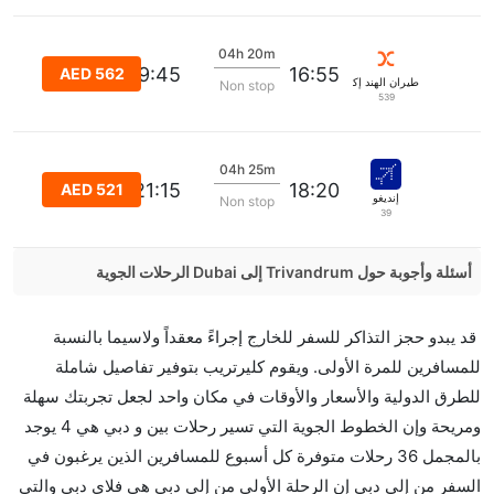
04h 20m
19:45
16:55
AED 562
طيران الهند إكسبرس
Non stop
539
04h 25m
21:15
18:20
AED 521
إنديغو
Non stop
39
أسئلة وأجوبة حول Trivandrum إلى Dubai الرحلات الجوية
هل صحيح أن IndiGo تستغرق وقتا أقل في رحلة مباشرة
قد يبدو حجز التذاكر للسفر للخارج إجراءً معقداً ولاسيما بالنسبة
من إلىدبي مما تستغرقه الخطوط الجوية الأخرى؟
للمسافرين للمرة الأولى. ويقوم كليرتريب بتوفير تفاصيل شاملة
نعم. توفر كل من IndiGo أسرع رحلات الطيران على هذا
للطرق الدولية والأسعار والأوقات في مكان واحد لجعل تجربتك سهلة
الطريق،
ومريحة وإن الخطوط الجوية التي تسير رحلات بين و دبي هي 4 يوجد
هل توفر شركات الطيران مساحة إضافية للنوم؟
بالمجمل 36 رحلات متوفرة كل أسبوع للمسافرين الذين يرغبون في
كثير من خطوط طيران درجة رجال الأعمال توفر مساحة
السفر من إلى دبي إن الرحلة الأولى من إلى دبي هي فلاي دبي والتي