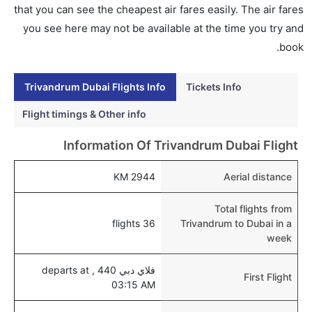
إلى دبي عبر الإنترنت أو في المطار.
that you can see the cheapest air fares easily. The air fares
هل يمكنني حجز فنادق متوسطة التكلفة بالقرب من مطار
you see here may not be available at the time you try and
دبي عبر الإنترنت؟
book.
نعم، يمكن حجز فنادق متوسطة التكلفة بالقرب من المطار
عبر اختيار فنادق كليرتريب.
Trivandrum Dubai Flights Info
Tickets Info
هل يتيح دبي مطار إمكانية تغيير الحفاض للأطفال؟
Flight timings & Other info
نعم، يتيح مطار دبي المطور حديثا هذه الإمكانية للأطفال و
Information Of Trivandrum Dubai Flight
الرضع.
2944 KM
Aerial distance
Total flights from
36 flights
Trivandrum to Dubai in a
week
فلاي دبي 440 , departs at
First Flight
03:15 AM