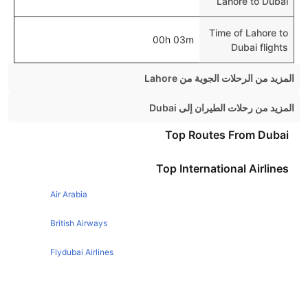
Lahore to Dubai
Time of Lahore to
00h 03m
Dubai flights
المزيد من الرحلات الجوية من Lahore
Lahore Karachi Flights
المزيد من رحلات الطيران إلى Dubai
Lahore Jeddah Flights
Mumbai Dubai Flights
Top Routes From Dubai
Birmingham Dubai Flights
Top International Airlines
Dublin Dubai Flights
Air Arabia
Chennai Dubai Flights
Riyadh Dubai Flights
British Airways
Glasgow Dubai Flights
Flydubai Airlines
Cairo Dubai Flights
Emirates Airlines
Ahmedabad Dubai Flights