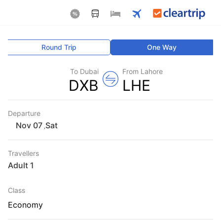
Round Trip
One Way
To Dubai
From Lahore
DXB
LHE
Departure
Sat
,
Travellers
1 Adult
Class
Economy