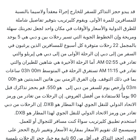
هل صحيح أن flydubai تستغرق وقتا أقل في رحلة مباشرة
قد يبدو حجز التذاكر للسفر للخارج إجراءً معقداً ولاسيما بالنسبة
من إلىدبي مما تستغرقه الخطوط الجوية الأخرى؟
للمسافرين للمرة الأولى. ويقوم كليرتريب بتوفير تفاصيل شاملة
نعم. توفر كل من flydubai أسرع رحلات الطيران على هذا
للطرق الدولية والأسعار والأوقات في مكان واحد لجعل تجربتك سهلة
الطريق،
ومريحة وإن الخطوط الجوية التي تسير رحلات بين و دبي هي 5 يوجد
هل توفر شركات الطيران مساحة إضافية للنوم؟
بالمجمل 22 رحلات متوفرة كل أسبوع للمسافرين الذين يرغبون في
كثير من خطوط طيران درجة رجال الأعمال توفر مساحة
السفر من إلى دبي إن الرحلة الأولى من إلى دبي هي إيربلو والتي
إضافية للنوم.
تغادر في 02:55 AM. أما الرحلة الأخيرة هي شاهين للطيران والتي
هل يمكنني حمل طعامي الخاص؟
تغادر في 11:15 AM تستغرق الرحلة في المتوسط 03h 00m ساعات
نعم، يمكنك حمل طعامك الخاص، و لكن يجب أن يكون معبئا
بما في ذلك التوقف. وإن الفرق الزمني بين هاتين المدينتين هو 00h
بشكل جيد.
03m وأرخص يوم للسفر من دبي إلى هو 550. قم بحجز تذاكرك قبل
90 يوماً للاستفادة من أفضل العروض. إن الرحلات من تغادر من ورمز
هل سيقدم لي الكحول على متن رحلة من إلى دبي؟
الاتحاد الدولي للنقل الجوي لهذا المطار هو DXB. إن الرحلات من دبي
لا تقدم شركة الطيران الكحول على متن رحلة داخلية. يتم
تغادر من ورمز الاتحاد الدولي للنقل الجوي لهذا المطار هو DXB.
تقديم الكحول على متن الرحلات الدولية فقط.
استخدم تطبيق كليرتريب سواءً كنت مسافر للتجوال أو للعمل.
ما متوسط أسعار رحلة الدرجة الاقتصادية من إلى دبي؟
وسيسمح لك تقويم الأسعار بمقارنة الأسعار وتغيير تاريخ الحجز على
تتراوح أسعار رحلة الدرجة الاقتصادية من AED 550 إلى
الفور. احجز التذاكر في أقل من 60 ثانية مع خيار حجز الرحلات بلمسة