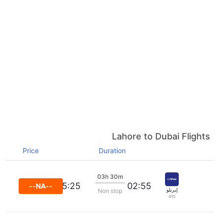
Lahore to Dubai Flights
Price
Duration
03h 30m
05:25
02:55
--NA--
إيربلو
Non stop
410