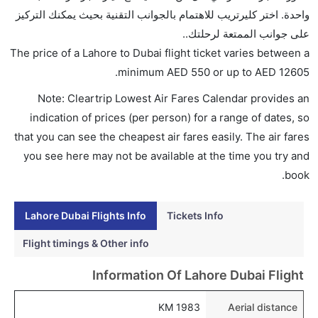
AED 12605. إيربلو, طيران الإمارات, الخطوط الجوية
واحدة. اختر كليرتريب للاهتمام بالجوانب التقنية بحيث يمكنك التركيز
الدولية الباكستانية, الخطوط الجوية التركية, and شاهين
على جوانب الممتعة لرحلتك..
للطيران يوفرون تذاكر في هذا النطاق من الأسعار.
The price of a Lahore to Dubai flight ticket varies between a
هل اختيار إنجاز إجراءات السفر عبر الإنترنت متاح في رحلة
.
minimum
AED
550
or up to AED
12605
إلى دبي؟
Note: Cleartrip Lowest Air Fares Calendar provides an
نعم، يتاح للمسافر خيار إنجاز إجراءات السفر في الرحلة من
indication of prices (per person) for a range of dates, so
إلى دبي عبر الإنترنت أو في المطار.
that you can see the cheapest air fares easily. The air fares
هل يمكنني حجز فنادق متوسطة التكلفة بالقرب من مطار
you see here may not be available at the time you try and
دبي عبر الإنترنت؟
book.
نعم، يمكن حجز فنادق متوسطة التكلفة بالقرب من المطار
عبر اختيار فنادق كليرتريب.
Lahore Dubai Flights Info
Tickets Info
هل يتيح دبي مطار إمكانية تغيير الحفاض للأطفال؟
Flight timings & Other info
نعم، يتيح مطار دبي المطور حديثا هذه الإمكانية للأطفال و
Information Of Lahore Dubai Flight
الرضع.
1983 KM
Aerial distance