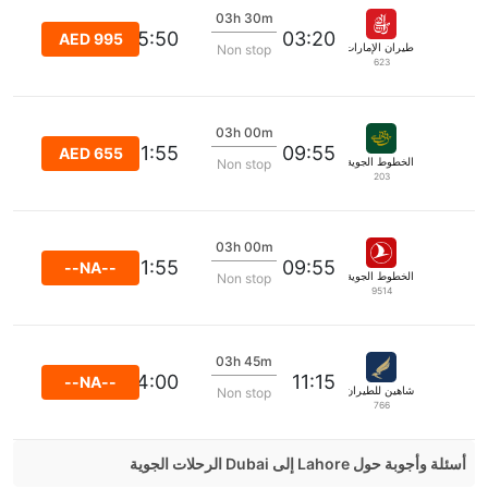
03h 30m
05:50
03:20
AED 995
طيران الإمارات
Non stop
623
03h 00m
11:55
09:55
AED 655
الخطوط الجوية الدولية الباكستانية
Non stop
203
03h 00m
11:55
09:55
--NA--
الخطوط الجوية التركية
Non stop
9514
03h 45m
14:00
11:15
--NA--
شاهين للطيران
Non stop
766
أسئلة وأجوبة حول Lahore إلى Dubai الرحلات الجوية