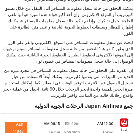
كنك التحقق من حالة سجل معلومات المسافر أثناء التنقل من خلال تطبيق
يرتريب أو الموقع الالكتروني. وإن أحد أكبر فوائد هذه الميزة هو أنها تلغي
حاجة لحمل تذاكرك. وإذا تم تأكيد حالة سجل معلومات المسافر فبإمكانك
هاره للمطار وسلطات الخطوط الجوية اليابانية و على متن الطائرة على
ور.
حث عن سجل معلومات المسافر على الموقع الالكتروني وانقر على الزر
ذي يظهر 'انقر هنا' للتحقق من حالة سجل معلومات المسافر. سيتم توجيهك
ى الموقع الالكتروني لخطوط الطيران الخطوط الجوية اليابانية حيث يمكنك
وصول إلى حالة سجل معلومات المسافر في غضون ثوان.
 القدرة على التحقق من حالة سجل معلومات المسافر هي مجرد ميزة من
عديد من الميزات التي يقدمها كليرتريب. يمكنك أيضاً الاستفادة من خيار
جيل الوصول عبر الانترنت لتوفير الوقت في المطار. كما بإمكانك استخدام
ميزة الحجز بلمسة واحدة لحجز الرحلات خلال 60 ثانية. اجعل من عملية حجز
قلاع رحلاتك خالية من المتاعب واختر كليرتريب.
Japan الرحلات الجوية الدولية
10h 45m
06:15 AM
12:30 AM
AED
الخطوط الجوية اليابانية
14945
Dubai
Tokyo
Non stop