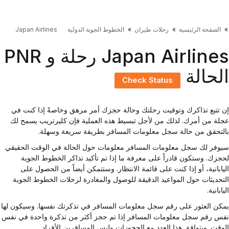
الصفحة الرئيسية
رحلات طيران
الخطوط الجوية الدولية
Japan Airlines
Japan Airlines رحلة و PNR
لحالة
Check Status
 تتبع تذاكرك وتوقيت رحلتك وحالة حجزك أمر مرهق وخاصةً إذا كنت في
لة من أمرك. لذلك من لأجل تبسيط هذه العملية فإن كليرتريب يسمح لك
لتحقق من حالة سجل معلومات المسافر بطريقة سريعة وسهلة.
وفر لك سجل معلومات المسافر معلومات حول الحالة في الوقت الحقيقي
جزك. وستكون قادراً على معرفة ما إذا تم تأكيد تذاكر الخطوط الجوية
يابانية، أو إذا كنت على قائمة الانتظار. وستتمكن أيضاً من الحصول على
تحديثات حول المواعيد الدقيقة للوصول والمغادرة لرحلات الخطوط الجوية
ابانية.
كن العثور على رقم سجل معلومات المسافر في تذكرتك نفسها. وسيكون لها
س رقم سجل معلومات المسافر إذا تم حجز أكثر من تذكرة واحدة في نفس
وقت. ويتوافق هذا العدد مع الحجوزات وليس المسافرين الأفراد.