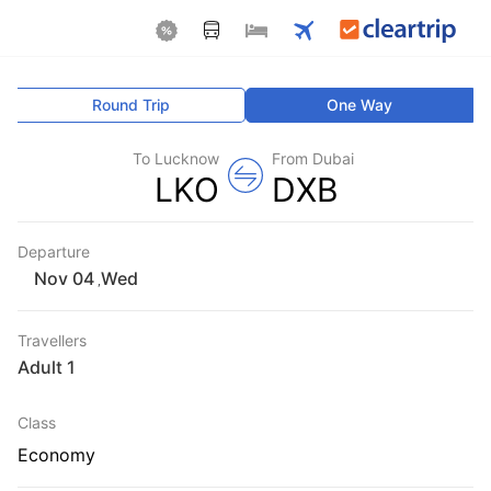
Round Trip
One Way
To Lucknow
From Dubai
LKO
DXB
Departure
Wed
,
Travellers
1 Adult
Class
Economy