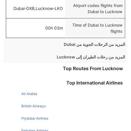
Airport codes flights from
Dubai-DXB,Lucknow-LKO
Dubai to Lucknow
Time of Dubai to Lucknow
00h 03m
flights
المزيد من الرحلات الجوية من Dubai
Dubai London Flights
المزيد من رحلات الطيران إلى Lucknow
Dubai Manila Flights
Mumbai Lucknow Flights
Top Routes From Lucknow
Dubai Mumbai Flights
Bangalore Lucknow Flights
Top International Airlines
Dubai Cairo Flights
Pune Lucknow Flights
Dubai Beirut Flights
Air Arabia
Ahmedabad Lucknow Flights
Dubai Istanbul Flights
Kolkata Lucknow Flights
British Airways
Dubai Amman Flights
Hyderabad Lucknow Flights
Flydubai Airlines
Dubai Bangkok Flights
Chennai Lucknow Flights
Emirates Airlines
Dubai Hyderabad Flights