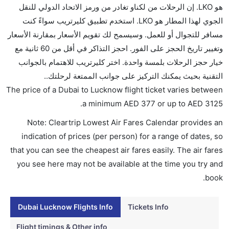
هو LKO. إن الرحلات من لكناو تغادر من ورمز الاتحاد الدولي للنقل
تقديم الكحول على متن الرحلات الدولية فقط.
الجوي لهذا المطار هو LKO. استخدم تطبيق كليرتريب سواءً كنت
ما متوسط أسعار رحلة الدرجة الاقتصادية من إلى لكناو؟
مسافر للتجوال أو للعمل. وسيسمح لك تقويم الأسعار بمقارنة الأسعار
تتراوح أسعار رحلة الدرجة الاقتصادية من AED 377 إلى
وتغيير تاريخ الحجز على الفور. احجز التذاكر في أقل من 60 ثانية مع
AED 3125. فلاي دبي, طيران الإمارات, and طيران الهند
خيار حجز الرحلات بلمسة واحدة. اختر كليرتريب للاهتمام بالجوانب
إكسبرس يوفرون تذاكر في هذا النطاق من الأسعار.
التقنية بحيث يمكنك التركيز على جوانب الممتعة لرحلتك..
هل اختيار إنجاز إجراءات السفر عبر الإنترنت متاح في رحلة
The price of a Dubai to Lucknow flight ticket varies between
إلى لكناو؟
.
a minimum
AED
377
or up to AED
3125
نعم، يتاح للمسافر خيار إنجاز إجراءات السفر في الرحلة من
Note: Cleartrip Lowest Air Fares Calendar provides an
إلى لكناو عبر الإنترنت أو في المطار.
indication of prices (per person) for a range of dates, so
هل يمكنني حجز فنادق متوسطة التكلفة بالقرب من مطار
that you can see the cheapest air fares easily. The air fares
لكناو عبر الإنترنت؟
you see here may not be available at the time you try and
نعم، يمكن حجز فنادق متوسطة التكلفة بالقرب من المطار
book.
عبر اختيار فنادق كليرتريب.
Dubai Lucknow Flights Info
Tickets Info
هل يتيح لكناو مطار إمكانية تغيير الحفاض للأطفال؟
نعم، يتيح مطار لكناو المطور حديثا هذه الإمكانية للأطفال و
Flight timings & Other info