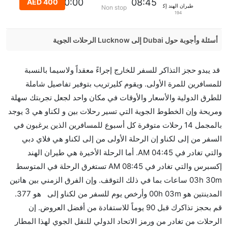
14:00:00
08:45
AED 400
طيران الهند إكسبرس
Non stop
194
أسئلة وأجوبة حول Dubai إلى Lucknow الرحلات الجوية
هل صحيح أن IndiGo تستغرق وقتا أقل في رحلة مباشرة
قد يبدو حجز التذاكر للسفر للخارج إجراءً معقداً ولاسيما بالنسبة
من إلىلكناو مما تستغرقه الخطوط الجوية الأخرى؟
للمسافرين للمرة الأولى. ويقوم كليرتريب بتوفير تفاصيل شاملة
نعم. توفر كل من IndiGo أسرع رحلات الطيران على هذا
للطرق الدولية والأسعار والأوقات في مكان واحد لجعل تجربتك سهلة
الطريق،
ومريحة وإن الخطوط الجوية التي تسير رحلات بين و لكناو هي 3 يوجد
هل توفر شركات الطيران مساحة إضافية للنوم؟
بالمجمل 14 رحلات متوفرة كل أسبوع للمسافرين الذين يرغبون في
كثير من خطوط طيران درجة رجال الأعمال توفر مساحة
السفر من إلى لكناو إن الرحلة الأولى من إلى لكناو هي فلاي دبي
إضافية للنوم.
والتي تغادر في 04:45 AM. أما الرحلة الأخيرة هي طيران الهند
هل يمكنني حمل طعامي الخاص؟
إكسبرس والتي تغادر في 08:45 AM تستغرق الرحلة في المتوسط
نعم، يمكنك حمل طعامك الخاص، و لكن يجب أن يكون معبئا
03h 30m ساعات بما في ذلك التوقف. وإن الفرق الزمني بين هاتين
بشكل جيد.
المدينتين هو 00h 03m وأرخص يوم للسفر من لكناو إلى هو 377.
قم بحجز تذاكرك قبل 90 يوماً للاستفادة من أفضل العروض. إن
هل سيقدم لي الكحول على متن رحلة من إلى لكناو؟
الرحلات من تغادر من ورمز الاتحاد الدولي للنقل الجوي لهذا المطار
لا تقدم شركة الطيران الكحول على متن رحلة داخلية. يتم