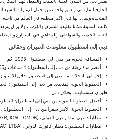
تعتبر دبي من المدن الغنية بالذهب والنفط، فهذا المكان 
الخليج الفارسي وتعتبر واحدة من أجمل الإمارات السبع ال
المتحدة ويقال أنها ثاني أكبر منطقة في العالم من ناحية ا
كانت المدينة مكانا تقليديا للشرق والغرب ، ولا يزال يترد
الفنية الحديثة والشواطئ والمقاهي في الشوارع والمطا
دبي إلى اسطنبول معلومات الطيران وحقائق
المسافة الجوية من دبي إلي اسطنبول: 2998 كم
أقصر مدة رحلة من دبي إلى اسطنبول: 4 ساعات و55 دقيقة
إجمالي الرحلات من دبي إلى اسطنبول خلال الأسبوع:65 رحلة .
الخطوط الجوية المتعددة من دبي إلى اسطنبول: الخطوط
طيران صنستايت ، وفلاي دبي.
أفضل الخطوط الجوية من دبي إلى اسطنبول: الخطوط ا
الخطوط الجوية الأكثر سفراً من دبي إلى اسطنبول: 
مطارات دبي: مطار دبي الدولي، (IATA: DXB, ICAO: OMDB)
مطارات اسطنبول: مطار أتاتورك الدولي، (IATA: IST , ICAO: LTBA)/ مطار صبيحة الدولي،(IATA: SAW , ICAO: LTFJ)
عن دبي