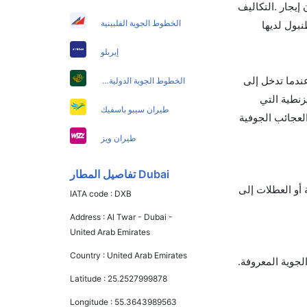
ن أربعة أفراد: 22،670.48 جنيه إسترليني (8،130،34 تي إل) بدون إيجار .التكاليف
الخطوط الجوية الفلبينية
 من أصل 529 مدينة في العالم.اسطنبول لديها
إيربلو
عندما تدخل إلى
الخطوط الجوية الدولية الباكستانية
زنطية التي
طيران سيبو باسفيك
لعجائب الجوفية
طيران ويز
Dubai تفاصيل المطار
 أو العطلات إلى
IATA code :
DXB
Address :
Al Twar - Dubai -
United Arab Emirates
Country :
United Arab Emirates
Latitude :
25.2527999878
Longitude :
55.3643989563