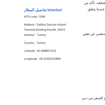
لفة. تأكد من
عبر الإنترنت. Cleartrip هو اسم موثوق به عندما يتعلق
Istanbul تفاصيل المطار
IATA code :
SAW
Address :
Sabiha Gokcen Airport
Terminal Building Pendik 34912
تستغني عن بعض
Istanbul - Turkey
Country :
Turkey
Latitude :
40.898601532
Longitude :
29.3092002869
 90 يومًا التالية ووجدنا أن أقل يوم للسفر من دبي