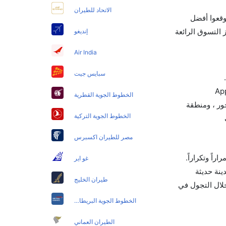
الاتحاد للطيران
وقعوا أفضل
 التسوق الرائعة
إنديغو
Air India
سبايس جيت
الخطوط الجوية القطرية
ور ، ومنطقة
الخطوط الجوية التركية
مصر للطيران اكسبرس
راً وتكراراً.
غو اير
نة حديثة
طيران الخليج
خلال التجول في
الخطوط الجوية البريطانية
الطيران العماني