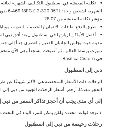
مؤشر تكلفة المعيشة من 28.07.
طرق الدفع:بطاقات الائتمان / الخصم ، النقدية ، موبا
أفضل الأماكن لزيارتها في اسطنبول _ بعد أفق دبي الح
مدينة حيث يجلس الجانبان القديم والعصري جنباً إلى جنب. 
تميزت بوسط العالم ، ثم أصبحت مسجداً وهي الآن متحف يس
في Basilica Cistern.
دبي إلى اسطنبول
الرحلات ذات الأسعار المنخفضة هي الأكثر شيوعًا عن طريق 
الحجز مقدمًا. أرخص أسعار الرحلات الجوية من دبي إلى 
إلى أي مدى يجب أن أحجز تذاكر السفر من دبي 
لا توجد قواعد محددة ولكن يمكن للمرء البدء في البحث مقدماً لمدة 3شهور أو أسبوع على الأقل. ترقب أقل الأسعار على ا
رحلات رخيصة من دبي إلى اسطنبول