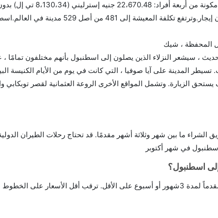
تكلفة المعيشة في اسطنبول التكاليف الشهرية لعائلة مكونة م
الشهرية لشخص واحد: 6،469.18EG £ 2،320.05TL بدون إيجار.وترتفع تكلفة المعيشة إلى 481
يل المحفظة ، شيك
ديث ، سيشعر النزلاء الذين يصلون إلى اسطنبول بأنهم مختلفون تمامًا ، 
تسيطر المدينة على آيا صوفيا ، التي كانت في يوم من الأيام الكنيسة البي
تحق الزيارة. وتشمل المواقع الأخرى الروعة العثمانية لقصر توبكابي وا
الشراء ما بين شهر وثلاثة أشهر مقدمًا. قد تحتاج رحلات الطيران الدولية
اسطنبول في شهر أكتوبر
إلى اسطنبول؟
لخطوط الجوية المعروفة.