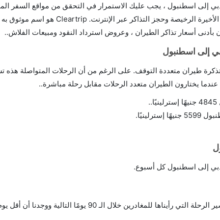
 إلى اسطنبول ، يجب عليك الاستمرار في التحقق من مواقع السفر المخت
التحقق فقط على مواقع الويب المعروفة لرحلات اللحظة الأخيرة الرخيصة وحجز التذاكر 
أدنى أسعار تذاكر الطيران ، وعروض استرداد النقود ومبيعات الفلاش..
بي إلى اسطنبول
تذكرة طيران متعددة التوقف. على الرغم من أن الرحلات المتواصلة هذه 
.
لينيًا.
ل
دبي إلى اسطنبول كل أسبوع.
لقد قمنا بفحص 57،595،778،181 عملية بحث عن خط سير الرحلة التي رأيناها للمغادرين خلال الـ