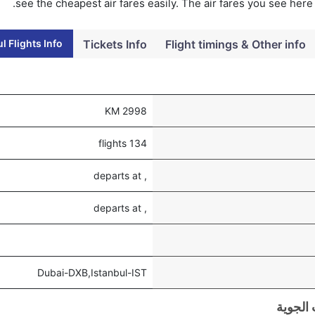
see the cheapest air fares easily. The air fares you see here
l Flights Info
Tickets Info
Flight timings & Other info
2998 KM
134 flights
, departs at
, departs at
Dubai-DXB,Istanbul-IST