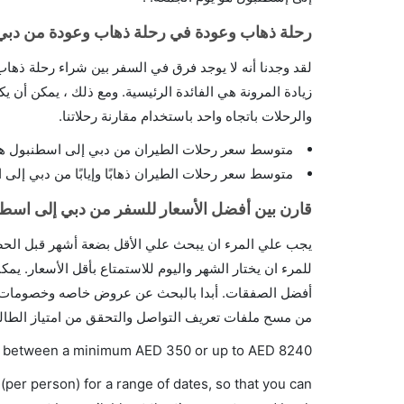
رحلة ذهاب وعودة في رحلة ذهاب وعودة من دبي
لقد وجدنا أنه لا يوجد فرق في السفر بين شراء رحلة ذها
زيادة المرونة هي الفائدة الرئيسية. ومع ذلك ، يمكن أن يك
والرحلات باتجاه واحد باستخدام مقارنة رحلاتنا.
متوسط سعر رحلات الطيران من دبي إلى اسطنبول هو 3069 جنيهًا إسترلينيًا
متوسط سعر رحلات الطيران ذهابًا وإيابًا من دبي إلى اسطنبول هو 4756 جن
قارن بين أفضل الأسعار للسفر من دبي إلى اسط
يجب علي المرء ان يبحث علي الأقل بضعة أشهر قبل الحص
للمرء ان يختار الشهر واليوم للاستمتاع بأقل الأسعار. يم
أفضل الصفقات. أبدا بالبحث عن عروض خاصه وخصومات من
من مسح ملفات تعريف التواصل والتحقق من امتياز الطال
ries between a minimum
AED
350
or up to AED
8240
(per person) for a range of dates, so that you can