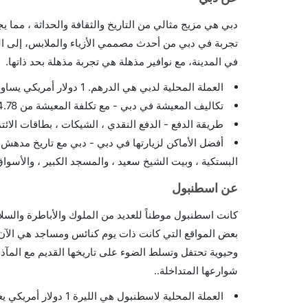
دبي هي مزيج مثالي من التاريخ والثقافة والحداثة ، مما 
تجربة في دبي من أحدث مصممي الأزياء والملابس، إلى الت
في المدينة، مع نوافير مذهلة هي تجربة مذهلة بحد ذاتها.
العملة المحلية لدبي هي الدرهم. 1 دولار أمريكي يساوي 3.67 درهم إماراتي.
تكاليف المعيشة في دبي - مع تكلفة المعيشة من 54.78 ، فإن تكاليف المعيشة لشخص واحد بدون إيجار تبلغ حوالي 3000 درهم.
طريقة الدفع - الدفع النقدي ، الشيكات ، بطاقات الائتمان ، بطاق
أفضل الأماكن لزيارتها في دبي - دبي مع تاريخ مدهش 
البستكية ، وبيت الشيخ سعيد ، والمسجد الكبير ، والأسوا
عن اسطنبول
كانت اسطنبول موطناً للعديد من الملوك والأباطرة والسلاطين 
بعض المواقع التي كانت ذات يوم كنائس ومساجد هي الآن 
وحيوية تحتفل وتسلط الضوء على تاريخها القديم مع المآذن
شوارعها المتداخلة..
العملة المحلية لاسطنبول هي الليرة 1 دولار أمريكي يعادل 6.3531 ليرة تركية