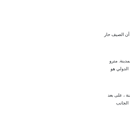
 أن الصيف حار
ي يقع على بعد 5 كم فقط من وسط المدينة. مترو
الدولي هو
ة ، على بعد
 الجانب