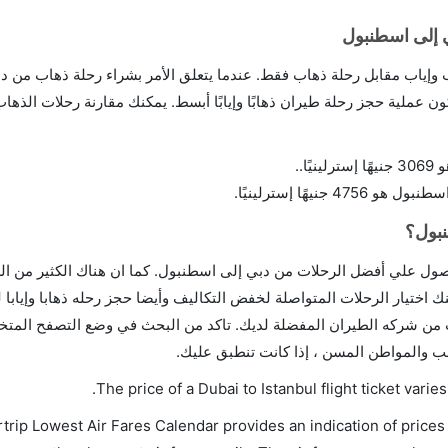
 إلى اسطنبول
ب وإياب مقابل رحلة ذهاب فقط. عندما يتعلق الأمر بشراء رحلة ذهاب من 
ون عملية حجز رحلة طيران ذهابًا وإيابًا أبسط. يمكنك مقارنة رحلات الذهاب
..
يهًا إسترلينيًا.
نبول؟
ول علي أفضل الرحلات من دبي إلى اسطنبول. كما ان هناك الكثير من ال
كنك اختيار الرحلات المتواصلة لخفض التكاليف وأيضا حجز رحله ذهابا وإياب
 شركه الطيران المفضلة لديك. تاكد من البحث في وضع التصفح المتخفي
ب والمواطن المسن ، إذا كانت تنطبق عليك.
.
The price of a Dubai to Istanbul flight ticket va
trip Lowest Air Fares Calendar provides an indication of prices 