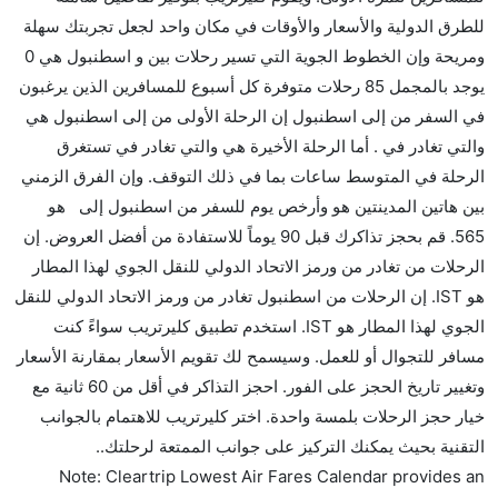
للطرق الدولية والأسعار والأوقات في مكان واحد لجعل تجربتك سهلة
هل توفر شركات الطيران مساحة إضافية للنوم؟
ومريحة وإن الخطوط الجوية التي تسير رحلات بين و اسطنبول هي 0
كثير من خطوط طيران درجة رجال الأعمال توفر مساحة
يوجد بالمجمل 85 رحلات متوفرة كل أسبوع للمسافرين الذين يرغبون
إضافية للنوم.
في السفر من إلى اسطنبول إن الرحلة الأولى من إلى اسطنبول هي
هل يمكنني حمل طعامي الخاص؟
والتي تغادر في . أما الرحلة الأخيرة هي والتي تغادر في تستغرق
نعم، يمكنك حمل طعامك الخاص، و لكن يجب أن يكون معبئا
الرحلة في المتوسط ساعات بما في ذلك التوقف. وإن الفرق الزمني
بشكل جيد.
بين هاتين المدينتين هو وأرخص يوم للسفر من اسطنبول إلى هو
565. قم بحجز تذاكرك قبل 90 يوماً للاستفادة من أفضل العروض. إن
هل سيقدم لي الكحول على متن رحلة من إلى اسطنبول؟
الرحلات من تغادر من ورمز الاتحاد الدولي للنقل الجوي لهذا المطار
لا تقدم شركة الطيران الكحول على متن رحلة داخلية. يتم
هو IST. إن الرحلات من اسطنبول تغادر من ورمز الاتحاد الدولي للنقل
تقديم الكحول على متن الرحلات الدولية فقط.
الجوي لهذا المطار هو IST. استخدم تطبيق كليرتريب سواءً كنت
ما متوسط أسعار رحلة الدرجة الاقتصادية من إلى
مسافر للتجوال أو للعمل. وسيسمح لك تقويم الأسعار بمقارنة الأسعار
اسطنبول؟
وتغيير تاريخ الحجز على الفور. احجز التذاكر في أقل من 60 ثانية مع
تتراوح أسعار رحلة الدرجة الاقتصادية من AED 565 إلى
خيار حجز الرحلات بلمسة واحدة. اختر كليرتريب للاهتمام بالجوانب
AED 0. يوفرون تذاكر في هذا النطاق من الأسعار.
التقنية بحيث يمكنك التركيز على جوانب الممتعة لرحلتك..
هل اختيار إنجاز إجراءات السفر عبر الإنترنت متاح في رحلة
Note: Cleartrip Lowest Air Fares Calendar provides an