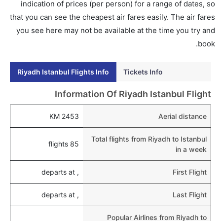
إلى اسطنبول؟
indication of prices (per person) for a range of dates, so
نعم، يتاح للمسافر خيار إنجاز إجراءات السفر في الرحلة من
that you can see the cheapest air fares easily. The air fares
إلى اسطنبول عبر الإنترنت أو في المطار.
you see here may not be available at the time you try and
book.
هل يمكنني حجز فنادق متوسطة التكلفة بالقرب من مطار
اسطنبول عبر الإنترنت؟
Riyadh Istanbul Flights Info
Tickets Info
نعم، يمكن حجز فنادق متوسطة التكلفة بالقرب من المطار
عبر اختيار فنادق كليرتريب.
Information Of Riyadh Istanbul Flight
هل يتيح اسطنبول مطار إمكانية تغيير الحفاض للأطفال؟
2453 KM
Aerial distance
نعم، يتيح مطار اسطنبول المطور حديثا هذه الإمكانية
للأطفال و الرضع.
Total flights from Riyadh to Istanbul
85 flights
in a week
, departs at
First Flight
, departs at
Last Flight
Popular Airlines from Riyadh to