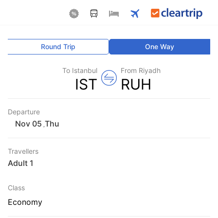
Round Trip
One Way
To Istanbul
From Riyadh
IST
RUH
Departure
Thu
,
Travellers
1 Adult
Class
Economy