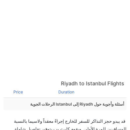
Riyadh to Istanbul Flights
Price
Duration
أسئلة وأجوبة حول Riyadh إلى Istanbul الرحلات الجوية
هل صحيح أن تستغرق وقتا أقل في رحلة مباشرة من
قد يبدو حجز التذاكر للسفر للخارج إجراءً معقداً ولاسيما بالنسبة
إلىاسطنبول مما تستغرقه الخطوط الجوية الأخرى؟
للمسافرين للمرة الأولى. ويقوم كليرتريب بتوفير تفاصيل شاملة
نعم. توفر كل من أسرع رحلات الطيران على هذا الطريق،