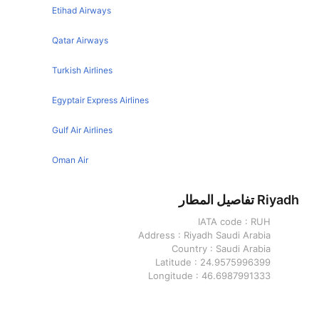
Riyadh Khartoum Flights
Etihad Airways
Paris Istanbul Flights
Riyadh Mumbai Flights
Tbilisi Istanbul Flights
Qatar Airways
Riyadh Bahrain Flights
Cairo Istanbul Flights
Turkish Airlines
Riyadh Chennai Flights
Kuala Lumpur Istanbul Flights
Riyadh Jeddah Flights
Egyptair Express Airlines
Sarajevo Istanbul Flights
Brussels Istanbul Flights
Gulf Air Airlines
Berlin Istanbul Flights
Oman Air
Tehran Istanbul Flights
Riyadh تفاصيل المطار
Kuwait Istanbul Flights
IATA code :
RUH
Doha Istanbul Flights
Address :
Riyadh Saudi Arabia
New York Istanbul Flights
Country :
Saudi Arabia
Latitude :
24.9575996399
Izmir Istanbul Flights
Longitude :
46.6987991333
Toronto Istanbul Flights
Istanbul تفاصيل المطار
Casablanca Istanbul Flights