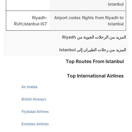
Istanbul
Riyadh-
Airport codes flights from Riyadh to
RUH,Istanbul-IST
Istanbul
المزيد من الرحلات الجوية من Riyadh
Riyadh Dubai Flights
المزيد من رحلات الطيران إلى Istanbul
Riyadh Cairo Flights
Manchester Istanbul Flights
Top Routes From Istanbul
Riyadh Manila Flights
Dubai Istanbul Flights
Top International Airlines
Riyadh London Flights
Beirut Istanbul Flights
Riyadh Hyderabad Flights
Air Arabia
Birmingham Istanbul Flights
Riyadh Amman Flights
Jeddah Istanbul Flights
British Airways
Riyadh Cochin Flights
Dublin Istanbul Flights
Flydubai Airlines
Riyadh Beirut Flights
Athens Istanbul Flights
Emirates Airlines
Riyadh Lahore Flights
Amsterdam Istanbul Flights