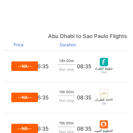
Abu Dhabi to Sao Paulo Flights
Price
Duration
14h 00m
16:35
08:35
--NA--
خطوط الطيران فلايناس
Non stop
3191
15h 00m
16:35
08:35
--NA--
الاتحاد للطيران
Non stop
191
15h 00m
16:35
08:35
--NA--
الخطوط الجوية غول المحدودة
Non stop