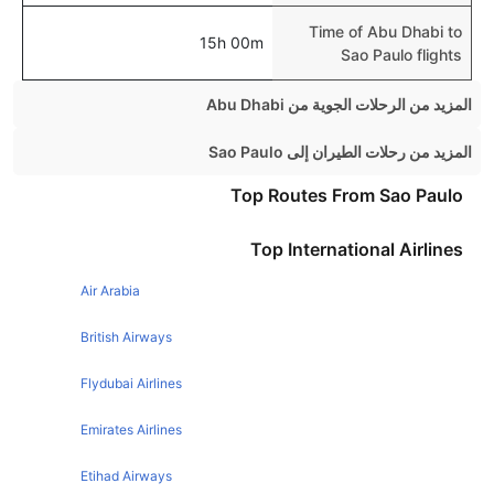
Time of Abu Dhabi to
15h 00m
Sao Paulo flights
المزيد من الرحلات الجوية من Abu Dhabi
Abu Dhabi Manila Flights
المزيد من رحلات الطيران إلى Sao Paulo
Abu Dhabi London Flights
London Sao Paulo Flights
Top Routes From Sao Paulo
Abu Dhabi Cairo Flights
Top International Airlines
Abu Dhabi Beirut Flights
Abu Dhabi Chennai Flights
Air Arabia
Abu Dhabi Amman Flights
British Airways
Abu Dhabi Muscat Flights
Flydubai Airlines
Abu Dhabi Hyderabad Flights
Emirates Airlines
Abu Dhabi Istanbul Flights
Etihad Airways