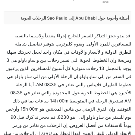
8998
أسئلة وأجوبة حول Abu Dhabi إلى Sao Paulo الرحلات الجوية
هل صحيح أن تستغرق وقتا أقل في رحلة مباشرة من إلىساو
قد يبدو حجز التذاكر للسفر للخارج إجراءً معقداً ولاسيما بالنسبة
باولو مما تستغرقه الخطوط الجوية الأخرى؟
للمسافرين للمرة الأولى. ويقوم كليرتريب بتوفير تفاصيل شاملة
نعم. توفر كل من أسرع رحلات الطيران على هذا الطريق،
للطرق الدولية والأسعار والأوقات في مكان واحد لجعل تجربتك سهلة
هل توفر شركات الطيران مساحة إضافية للنوم؟
ومريحة وإن الخطوط الجوية التي تسير رحلات بين و ساو باولو هي 3
كثير من خطوط طيران درجة رجال الأعمال توفر مساحة
يوجد بالمجمل 13 رحلات متوفرة كل أسبوع للمسافرين الذين يرغبون
إضافية للنوم.
في السفر من إلى ساو باولو إن الرحلة الأولى من إلى ساو باولو هي
هل يمكنني حمل طعامي الخاص؟
خطوط الطيران فلايناس والتي تغادر في 08:35 AM. أما الرحلة
نعم، يمكنك حمل طعامك الخاص، و لكن يجب أن يكون معبئا
الأخيرة هي الخطوط الجوية غول المحدودة والتي تغادر في 08:35
بشكل جيد.
AM تستغرق الرحلة في المتوسط 14h 00m ساعات بما في ذلك
التوقف. وإن الفرق الزمني بين هاتين المدينتين هو 15h 00m وأرخص
هل سيقدم لي الكحول على متن رحلة من إلى ساو باولو؟
يوم للسفر من ساو باولو إلى هو 8230. قم بحجز تذاكرك قبل 90
لا تقدم شركة الطيران الكحول على متن رحلة داخلية. يتم
يوماً للاستفادة من أفضل العروض. إن الرحلات من تغادر من ورمز
تقديم الكحول على متن الرحلات الدولية فقط.
الاتحاد الدولي للنقل الجوي لهذا المطار هو GRU. إن الرحلات من ساو