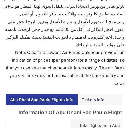
ما متوسط أسعار رحلة الدرجة الاقتصادية من إلى ساو
باولو تغادر من ورمز الاتحاد الدولي للنقل الجوي لهذا المطار هو GRU.
باولو؟
استخدم تطبيق كليرتريب سواءً كنت مسافر للتجوال أو للعمل.
تتراوح أسعار رحلة الدرجة الاقتصادية من AED 8230 إلى
وسيسمح لك تقويم الأسعار بمقارنة الأسعار وتغيير تاريخ الحجز على
AED 0. خطوط الطيران فلايناس, الاتحاد للطيران, and
الفور. احجز التذاكر في أقل من 60 ثانية مع خيار حجز الرحلات بلمسة
الخطوط الجوية غول المحدودة يوفرون تذاكر في هذا
واحدة. اختر كليرتريب للاهتمام بالجوانب التقنية بحيث يمكنك التركيز
النطاق من الأسعار.
على جوانب الممتعة لرحلتك..
هل اختيار إنجاز إجراءات السفر عبر الإنترنت متاح في رحلة
Note: Cleartrip Lowest Air Fares Calendar provides an
إلى ساو باولو؟
indication of prices (per person) for a range of dates, so
نعم، يتاح للمسافر خيار إنجاز إجراءات السفر في الرحلة من
that you can see the cheapest air fares easily. The air fares
إلى ساو باولو عبر الإنترنت أو في المطار.
you see here may not be available at the time you try and
book.
هل يمكنني حجز فنادق متوسطة التكلفة بالقرب من مطار
ساو باولو عبر الإنترنت؟
Abu Dhabi Sao Paulo Flights Info
Tickets Info
نعم، يمكن حجز فنادق متوسطة التكلفة بالقرب من المطار
عبر اختيار فنادق كليرتريب.
Information Of Abu Dhabi Sao Paulo Flight
هل يتيح ساو باولو مطار إمكانية تغيير الحفاض للأطفال؟
Total flights from Abu
نعم، يتيح مطار ساو باولو المطور حديثا هذه الإمكانية