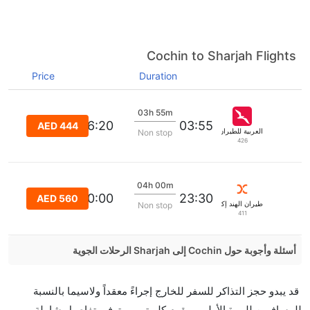
Cochin to Sharjah Flights
Price
Duration
03h 55m
06:20
03:55
AED 444
العربية للطيران
Non stop
426
04h 00m
02:00:00
23:30
AED 560
طيران الهند إكسبرس
Non stop
411
أسئلة وأجوبة حول Cochin إلى Sharjah الرحلات الجوية
هل صحيح أن Air Arabia تستغرق وقتا أقل في رحلة
قد يبدو حجز التذاكر للسفر للخارج إجراءً معقداً ولاسيما بالنسبة
مباشرة من إلىالشارقة مما تستغرقه الخطوط الجوية
للمسافرين للمرة الأولى. ويقوم كليرتريب بتوفير تفاصيل شاملة