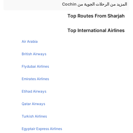
المزيد من الرحلات الجوية من Cochin
Cochin Mumbai Flights
Top Routes From Sharjah
Cochin Bangalore Flights
Top International Airlines
Cochin Chennai Flights
Air Arabia
Cochin Hyderabad Flights
Cochin Dubai Flights
British Airways
Cochin Pune Flights
Flydubai Airlines
Emirates Airlines
Etihad Airways
Qatar Airways
Turkish Airlines
Egyptair Express Airlines