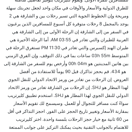
الأخرى؟
للطرق الدولية والأسعار والأوقات في مكان واحد لجعل تجربتك سهلة
نعم. توفر كل من Air Arabia أسرع رحلات الطيران على
ومريحة وإن الخطوط الجوية التي تسير رحلات بين و الشارقة هي 2
هذا الطريق،
يوجد بالمجمل 8 رحلات متوفرة كل أسبوع للمسافرين الذين يرغبون
هل توفر شركات الطيران مساحة إضافية للنوم؟
في السفر من إلى الشارقة إن الرحلة الأولى من إلى الشارقة هي
كثير من خطوط طيران درجة رجال الأعمال توفر مساحة
العربية للطيران والتي تغادر في 03:55 AM. أما الرحلة الأخيرة هي
إضافية للنوم.
طيران الهند إكسبرس والتي تغادر في 11:30 PM تستغرق الرحلة في
هل يمكنني حمل طعامي الخاص؟
المتوسط 03h 55m ساعات بما في ذلك التوقف. وإن الفرق الزمني
نعم، يمكنك حمل طعامك الخاص، و لكن يجب أن يكون معبئا
بين هاتين المدينتين هو 00h 04m وأرخص يوم للسفر من الشارقة إلى
بشكل جيد.
هو 434. قم بحجز تذاكرك قبل 90 يوماً للاستفادة من أفضل
العروض. إن الرحلات من تغادر من ورمز الاتحاد الدولي للنقل الجوي
هل سيقدم لي الكحول على متن رحلة من إلى الشارقة؟
لهذا المطار هو SHJ. إن الرحلات من الشارقة تغادر من ورمز الاتحاد
لا تقدم شركة الطيران الكحول على متن رحلة داخلية. يتم
الدولي للنقل الجوي لهذا المطار هو SHJ. استخدم تطبيق كليرتريب
تقديم الكحول على متن الرحلات الدولية فقط.
سواءً كنت مسافر للتجوال أو للعمل. وسيسمح لك تقويم الأسعار
ما متوسط أسعار رحلة الدرجة الاقتصادية من إلى الشارقة؟
بمقارنة الأسعار وتغيير تاريخ الحجز على الفور. احجز التذاكر في أقل
تتراوح أسعار رحلة الدرجة الاقتصادية من AED 434 إلى
من 60 ثانية مع خيار حجز الرحلات بلمسة واحدة. اختر كليرتريب
AED 6535. العربية للطيران and طيران الهند إكسبرس
للاهتمام بالجوانب التقنية بحيث يمكنك التركيز على جوانب الممتعة
يوفرون تذاكر في هذا النطاق من الأسعار.