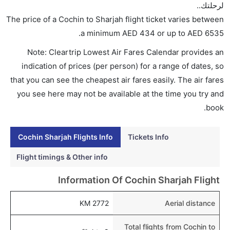
لرحلتك..
هل اختيار إنجاز إجراءات السفر عبر الإنترنت متاح في رحلة
The price of a Cochin to Sharjah flight ticket varies between
إلى الشارقة؟
.
a minimum
AED
434
or up to AED
6535
نعم، يتاح للمسافر خيار إنجاز إجراءات السفر في الرحلة من
Note: Cleartrip Lowest Air Fares Calendar provides an
إلى الشارقة عبر الإنترنت أو في المطار.
indication of prices (per person) for a range of dates, so
هل يمكنني حجز فنادق متوسطة التكلفة بالقرب من مطار
that you can see the cheapest air fares easily. The air fares
الشارقة عبر الإنترنت؟
you see here may not be available at the time you try and
نعم، يمكن حجز فنادق متوسطة التكلفة بالقرب من المطار
book.
عبر اختيار فنادق كليرتريب.
Cochin Sharjah Flights Info
Tickets Info
هل يتيح الشارقة مطار إمكانية تغيير الحفاض للأطفال؟
نعم، يتيح مطار الشارقة المطور حديثا هذه الإمكانية
Flight timings & Other info
للأطفال و الرضع.
Information Of Cochin Sharjah Flight
2772 KM
Aerial distance
Total flights from Cochin to