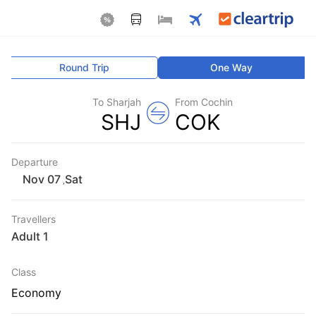
Round Trip
One Way
To Sharjah
From Cochin
SHJ
COK
Departure
Sat
,
Travellers
1 Adult
Class
Economy