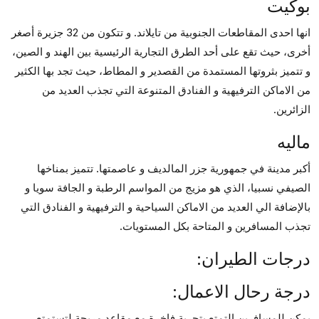
بوكيت
انها احدى المقاطعات الجنوبية من تايلاند. و تتكون من 32 جزيرة أصغر
أخرى، حيث تقع على أحد الطرق التجارية الرئيسية بين الهند و الصين،
و تتميز بثروتها المستمدة من القصدير و المطاط، حيث تجد بها الكثير
من الاماكن الترفيهية و الفنادق المتنوعة التي تجذب العديد من
الزائرين.
ماليه
أكبر مدينة في جمهورية جزر المالديف و عاصمتها. تتميز بمناخها
الصيفي نسبيا، الذي هو مزيج من المواسم الرطبة و الجافة سويا و
بالإضافة الي العديد من الاماكن السياحية و الترفيهية و الفنادق التي
تجذب المسافرين و المتاحة بكل المستويات.
درجات الطيران:
درجة رحال الاعمال:
يمكن للمسافرين التمتع بتجربة فاخرة مع مقاعد مريحة لتستمتع