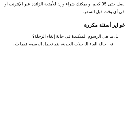
يصل حتى 35 كجم. و يمكنك شراء وزن للأمتعة الزائدة عبر الإنترنت أو
في أي وقت قبل السفر.
غو اير أسئلة مكررة
ما هي الرسوم المتكبدة في حالة إلغاء الرحلة؟
في حالة إلغاء الرحلات الجوية، يتم تحمل الرسوم فيما يلي:
حتى ساعتين 100٪ باستثناء الضرائب.من ساعتين حتى قبل
موعد المغادرة يتم حساب 3.000 روبية هندية لكل عميل
لكل قطاع أو السعر الأساسي بالإضافة الي تكلفة الوقود،
أيهما أقل.
هل مسموح التدخين على متن رحلات طيران الشركة؟
التدخين ممنوع منعا باتا على متن رحلات طيران الشركة.
ما هي مميزات خيارات إدارة الحجز على الموقع؟
تحت خيارات إدارة الحجز على الموقع الإلكتروني عن طريق
إدخال PNR و اسم العائلة / البريد الإلكتروني و النقر على
"استرداد الحجز"، ستتمكن من: تغيير المغادرة و تاريخ