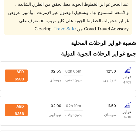
عند الحجز غو اير الخطوط الجوية معنا. تحقق من الطرق الشائعة ،
والأمتعة المسموح بها ، وتسجيل الوصول عبر الإنترنت ، وأمبير. عروض
غو اير حجوزات الخطوط الجوية على كلير تريب. ae تعرف على
Covid Travel Advisory من Cleartrip:
TravelSafe.
بية غو اير الرحلات المحلية
ع غو اير الرحلات الجوية الدولية
02h 05m
02:55
12:50
AED
غو اير
6583
نيودلهي
مومباي
بدون توقف
4703
02h 10m
02:00
11:50
AED
غو اير
8358
مومباي
نيودلهي
بدون توقف
4710