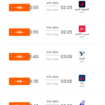
01h 30m
03:55
02:25
--NA--
الخطوط الجوية الفرنسية
Non stop
6775
01h 30m
03:55
02:25
--NA--
فيرجن أتلانتيك
Non stop
8022
01h 35m
04:40
03:05
--NA--
أليتاليا
Non stop
2821
01h 30m
04:35
03:05
--NA--
دلتا
Non stop
7539
01h 40m