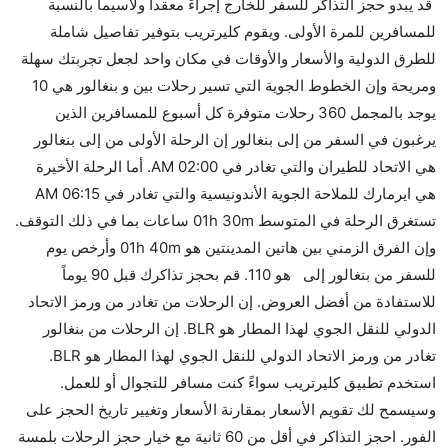
قد يبدو حجز التذاكر للسفر للخارج إجراءً معقداً ولاسيما بالنسبة
من إلىبنغالور مما تستغرقه الخطوط الجوية الأخرى؟
للمسافرين للمرة الأولى. ويقوم كليرتريب بتوفير تفاصيل شاملة
نعم. توفر كل من Air India أسرع رحلات الطيران على هذا
للطرق الدولية والأسعار والأوقات في مكان واحد لجعل تجربتك سهلة
الطريق،
ومريحة وإن الخطوط الجوية التي تسير رحلات بين و بنغالور هي 10
هل توفر شركات الطيران مساحة إضافية للنوم؟
يوجد بالمجمل 360 رحلات متوفرة كل أسبوع للمسافرين الذين
كثير من خطوط طيران درجة رجال الأعمال توفر مساحة
يرغبون في السفر من إلى بنغالور إن الرحلة الأولى من إلى بنغالور
إضافية للنوم.
هي الاتحاد للطيران والتي تغادر في 02:00 AM. أما الرحلة الأخيرة
هل يمكنني حمل طعامي الخاص؟
هي ايرمارك للملاحة الجوية الأندونيسية والتي تغادر في 06:15 AM
نعم، يمكنك حمل طعامك الخاص، و لكن يجب أن يكون معبئا
تستغرق الرحلة في المتوسط 01h 30m ساعات بما في ذلك التوقف.
بشكل جيد.
وإن الفرق الزمني بين هاتين المدينتين هو 01h 40m وأرخص يوم
للسفر من بنغالور إلى هو 110. قم بحجز تذاكرك قبل 90 يوماً
هل سيقدم لي الكحول على متن رحلة من إلى بنغالور؟
للاستفادة من أفضل العروض. إن الرحلات من تغادر من ورمز الاتحاد
لا تقدم شركة الطيران الكحول على متن رحلة داخلية. يتم
الدولي للنقل الجوي لهذا المطار هو BLR. إن الرحلات من بنغالور
تقديم الكحول على متن الرحلات الدولية فقط.
تغادر من ورمز الاتحاد الدولي للنقل الجوي لهذا المطار هو BLR.
ما متوسط أسعار رحلة الدرجة الاقتصادية من إلى بنغالور؟
استخدم تطبيق كليرتريب سواءً كنت مسافر للتجوال أو للعمل.
تتراوح أسعار رحلة الدرجة الاقتصادية من AED 110 إلى
وسيسمح لك تقويم الأسعار بمقارنة الأسعار وتغيير تاريخ الحجز على
AED 5103. الاتحاد للطيران, جيت لايت, الخطوط الجوية
الفور. احجز التذاكر في أقل من 60 ثانية مع خيار حجز الرحلات بلمسة