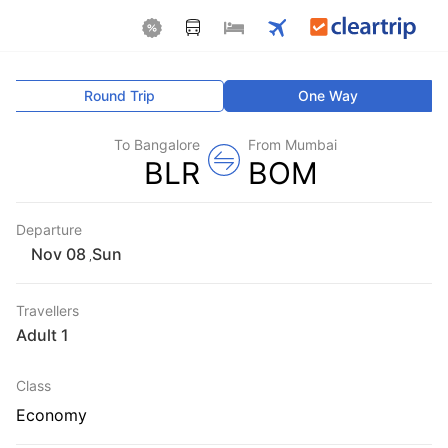
Round Trip
One Way
To Bangalore
From Mumbai
BLR
BOM
Departure
Sun
,
Travellers
1 Adult
Class
Economy