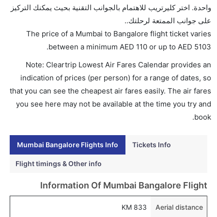
الفرنسية, فيرجن أتلانتيك, أليتاليا, دلتا, غو اير, إنديغو,
واحدة. اختر كليرتريب للاهتمام بالجوانب التقنية بحيث يمكنك التركيز
طيران كندا, and ايرمارك للملاحة الجوية الأندونيسية
على جوانب الممتعة لرحلتك..
يوفرون تذاكر في هذا النطاق من الأسعار.
The price of a Mumbai to Bangalore flight ticket varies
هل اختيار إنجاز إجراءات السفر عبر الإنترنت متاح في رحلة
.
between a minimum
AED
110
or up to AED
5103
إلى بنغالور؟
Note: Cleartrip Lowest Air Fares Calendar provides an
نعم، يتاح للمسافر خيار إنجاز إجراءات السفر في الرحلة من
indication of prices (per person) for a range of dates, so
إلى بنغالور عبر الإنترنت أو في المطار.
that you can see the cheapest air fares easily. The air fares
هل يمكنني حجز فنادق متوسطة التكلفة بالقرب من مطار
you see here may not be available at the time you try and
بنغالور عبر الإنترنت؟
book.
نعم، يمكن حجز فنادق متوسطة التكلفة بالقرب من المطار
عبر اختيار فنادق كليرتريب.
Mumbai Bangalore Flights Info
Tickets Info
هل يتيح بنغالور مطار إمكانية تغيير الحفاض للأطفال؟
Flight timings & Other info
نعم، يتيح مطار بنغالور المطور حديثا هذه الإمكانية للأطفال
Information Of Mumbai Bangalore Flight
و الرضع.
833 KM
Aerial distance