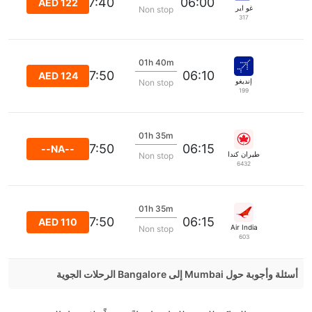
07:40
06:00
AED 122
غو اير
Non stop
317
01h 40m
07:50
06:10
AED 124
إنديغو
Non stop
199
01h 35m
07:50
06:15
--NA--
طيران كندا
Non stop
6432
01h 35m
07:50
06:15
AED 110
Air India
Non stop
603
أسئلة وأجوبة حول Mumbai إلى Bangalore الرحلات الجوية
هل صحيح أن Air India تستغرق وقتا أقل في رحلة مباشرة