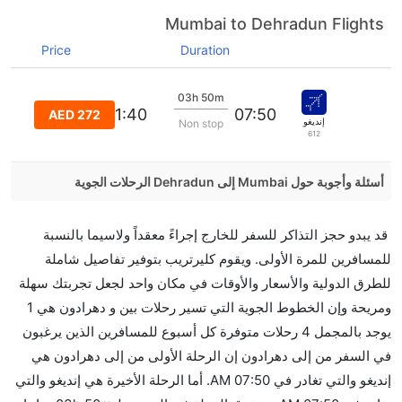
Mumbai to Dehradun Flights
Price
Duration
03h 50m
11:40
07:50
AED 272
إنديغو
Non stop
612
أسئلة وأجوبة حول Mumbai إلى Dehradun الرحلات الجوية
هل صحيح أن GO FIRST تستغرق وقتا أقل في رحلة
قد يبدو حجز التذاكر للسفر للخارج إجراءً معقداً ولاسيما بالنسبة
مباشرة من إلىدهرادون مما تستغرقه الخطوط الجوية
للمسافرين للمرة الأولى. ويقوم كليرتريب بتوفير تفاصيل شاملة
الأخرى؟
للطرق الدولية والأسعار والأوقات في مكان واحد لجعل تجربتك سهلة
نعم. توفر كل من GO FIRST أسرع رحلات الطيران على
ومريحة وإن الخطوط الجوية التي تسير رحلات بين و دهرادون هي 1
هذا الطريق،
يوجد بالمجمل 4 رحلات متوفرة كل أسبوع للمسافرين الذين يرغبون
هل توفر شركات الطيران مساحة إضافية للنوم؟
في السفر من إلى دهرادون إن الرحلة الأولى من إلى دهرادون هي
كثير من خطوط طيران درجة رجال الأعمال توفر مساحة
إنديغو والتي تغادر في 07:50 AM. أما الرحلة الأخيرة هي إنديغو والتي
إضافية للنوم.