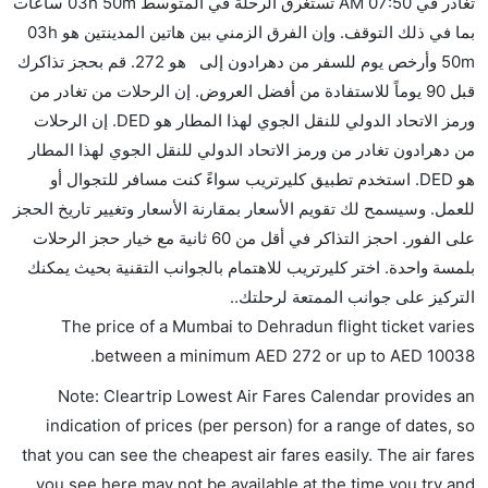
تغادر في 07:50 AM تستغرق الرحلة في المتوسط 03h 50m ساعات
هل يمكنني حمل طعامي الخاص؟
بما في ذلك التوقف. وإن الفرق الزمني بين هاتين المدينتين هو 03h
نعم، يمكنك حمل طعامك الخاص، و لكن يجب أن يكون معبئا
50m وأرخص يوم للسفر من دهرادون إلى هو 272. قم بحجز تذاكرك
بشكل جيد.
قبل 90 يوماً للاستفادة من أفضل العروض. إن الرحلات من تغادر من
ورمز الاتحاد الدولي للنقل الجوي لهذا المطار هو DED. إن الرحلات
هل سيقدم لي الكحول على متن رحلة من إلى دهرادون؟
من دهرادون تغادر من ورمز الاتحاد الدولي للنقل الجوي لهذا المطار
لا تقدم شركة الطيران الكحول على متن رحلة داخلية. يتم
هو DED. استخدم تطبيق كليرتريب سواءً كنت مسافر للتجوال أو
تقديم الكحول على متن الرحلات الدولية فقط.
للعمل. وسيسمح لك تقويم الأسعار بمقارنة الأسعار وتغيير تاريخ الحجز
ما متوسط أسعار رحلة الدرجة الاقتصادية من إلى دهرادون؟
على الفور. احجز التذاكر في أقل من 60 ثانية مع خيار حجز الرحلات
تتراوح أسعار رحلة الدرجة الاقتصادية من AED 272 إلى
بلمسة واحدة. اختر كليرتريب للاهتمام بالجوانب التقنية بحيث يمكنك
AED 10038. إنديغو يوفرون تذاكر في هذا النطاق من
التركيز على جوانب الممتعة لرحلتك..
الأسعار.
The price of a Mumbai to Dehradun flight ticket varies
هل اختيار إنجاز إجراءات السفر عبر الإنترنت متاح في رحلة
.
between a minimum
AED
272
or up to AED
10038
إلى دهرادون؟
Note: Cleartrip Lowest Air Fares Calendar provides an
نعم، يتاح للمسافر خيار إنجاز إجراءات السفر في الرحلة من
indication of prices (per person) for a range of dates, so
إلى دهرادون عبر الإنترنت أو في المطار.
that you can see the cheapest air fares easily. The air fares
هل يمكنني حجز فنادق متوسطة التكلفة بالقرب من مطار
you see here may not be available at the time you try and