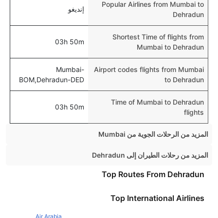
Popular Airlines from Mumbai to
إنديغو
Dehradun
Shortest Time of flights from
03h 50m
Mumbai to Dehradun
Mumbai-
Airport codes flights from Mumbai
BOM,Dehradun-DED
to Dehradun
Time of Mumbai to Dehradun
03h 50m
flights
المزيد من الرحلات الجوية من Mumbai
Mumbai Chennai Flights
المزيد من رحلات الطيران إلى Dehradun
Mumbai Kolkata Flights
Bangalore Dehradun Flights
Top Routes From Dehradun
Mumbai Dubai Flights
Lucknow Dehradun Flights
Top International Airlines
Mumbai Jaipur Flights
Jaipur Dehradun Flights
Mumbai Ahmedabad Flights
Air Arabia