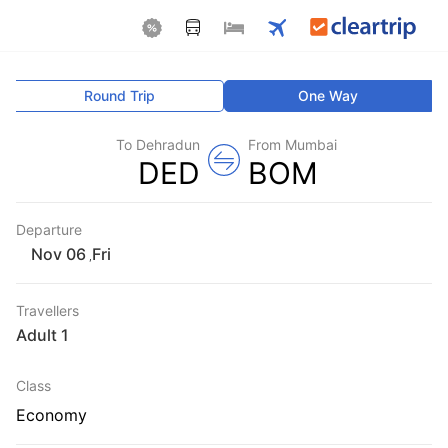
Round Trip
One Way
To Dehradun
From Mumbai
DED
BOM
Departure
Fri
,
Travellers
1 Adult
Class
Economy