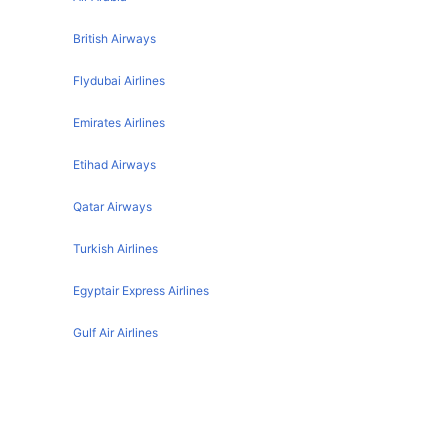
Hyderabad Dehradun Flights
Mumbai Lucknow Flights
British Airways
Mumbai Hyderabad Flights
Flydubai Airlines
Mumbai Chandigarh Flights
Emirates Airlines
Mumbai Varanasi Flights
Mumbai Nagpur Flights
Etihad Airways
Mumbai Udaipur Flights
Qatar Airways
Mumbai Patna Flights
Turkish Airlines
Mumbai Singapore Flights
Mumbai Mangalore Flights
Egyptair Express Airlines
Mumbai Bangkok Flights
Gulf Air Airlines
Mumbai Indore Flights
Oman Air
Mumbai Raipur Flights
Mumbai Jodhpur Flights
Mumbai تفاصيل المطار