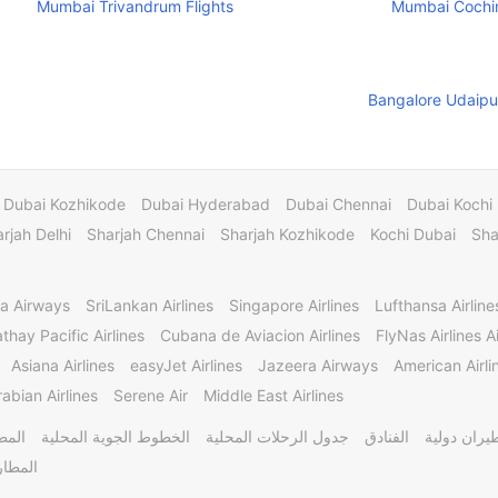
Mumbai Trivandrum Flights
Mumbai Cochin
Bangalore Udaipur
Dubai Kozhikode
Dubai Hyderabad
Dubai Chennai
Dubai Kochi
rjah Delhi
Sharjah Chennai
Sharjah Kozhikode
Kochi Dubai
Sha
a Airways
SriLankan Airlines
Singapore Airlines
Lufthansa Airline
thay Pacific Airlines
Cubana de Aviacion Airlines
FlyNas Airlines Ai
Asiana Airlines
easyJet Airlines
Jazeera Airways
American Airli
abian Airlines
Serene Air
Middle East Airlines
يران دولية
الفنادق
جدول الرحلات المحلية
الخطوط الجوية المحلية
المط
المطار