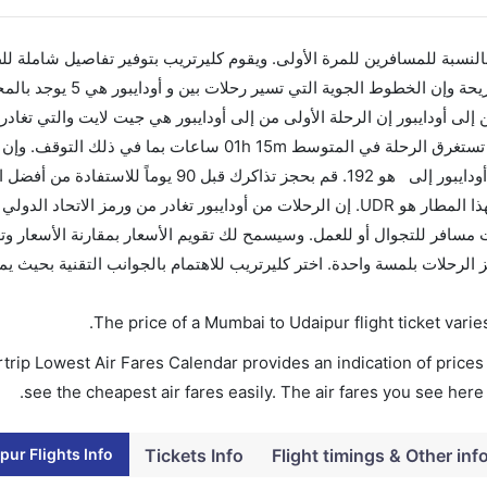
 بالنسبة للمسافرين للمرة الأولى. ويقوم كليرتريب بتوفير تفاصيل شاملة لل
أما الرحلة الأخيرة هي أليتاليا والتي تغادر في 04:40 PM تستغرق الرحلة في المتوسط 01h 15m ساعا
بين هاتين المدينتين هو 01h 30m وأرخص يوم للسفر من أودايبور إلى هو 192. قم بحجز تذاكرك قبل 
الرحلات من تغادر من ورمز الاتحاد الدولي للنقل الجوي لهذا المطار هو UDR. إن الرحلات من أودايبور تغادر من ورمز 
يب سواءً كنت مسافر للتجوال أو للعمل. وسيسمح لك تقويم الأسعار بمقارنة الأسعار و
ر في أقل من 60 ثانية مع خيار حجز الرحلات بلمسة واحدة. اختر كليرتريب للاهتمام بالجوانب التقنية ب
.
The price of a Mumbai to Udaipur flight ticket va
trip Lowest Air Fares Calendar provides an indication of prices 
see the cheapest air fares easily. The air fares you see here
ur Flights Info
Tickets Info
Flight timings & Other inf