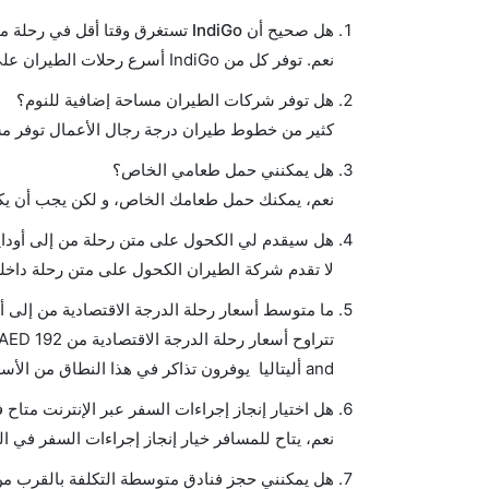
هل صحيح أن IndiGo تستغرق وقتا أقل في رحلة مباشرة من إلىأودايبور مما تستغرقه الخطوط الجوية الأخرى؟
نعم. توفر كل من IndiGo أسرع رحلات الطيران على هذا الطريق،
هل توفر شركات الطيران مساحة إضافية للنوم؟
كثير من خطوط طيران درجة رجال الأعمال توفر مس
هل يمكنني حمل طعامي الخاص؟
نعم، يمكنك حمل طعامك الخاص، و لكن يجب أن يكو
هل سيقدم لي الكحول على متن رحلة من إلى أوداي
لا تقدم شركة الطيران الكحول على متن رحلة داخلي
ما متوسط أسعار رحلة الدرجة الاقتصادية من إلى أو
and أليتاليا يوفرون تذاكر في هذا النطاق من الأسعار.
هل اختيار إنجاز إجراءات السفر عبر الإنترنت متاح 
نعم، يتاح للمسافر خيار إنجاز إجراءات السفر في الر
هل يمكنني حجز فنادق متوسطة التكلفة بالقرب من م