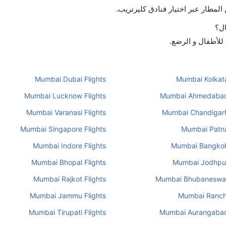
لمطار عبر اختيار فنادق كليرتريب.
ال؟
 للأطفال و الرضع.
Mumbai Dubai Flights
Mumbai Kolkata
Mumbai Lucknow Flights
Mumbai Ahmedabad 
Mumbai Varanasi Flights
Mumbai Chandigarh
Mumbai Singapore Flights
Mumbai Patna
Mumbai Indore Flights
Mumbai Bangkok
Mumbai Bhopal Flights
Mumbai Jodhpur
Mumbai Rajkot Flights
Mumbai Bhubaneswar 
Mumbai Jammu Flights
Mumbai Ranchi
Mumbai Tirupati Flights
Mumbai Aurangabad