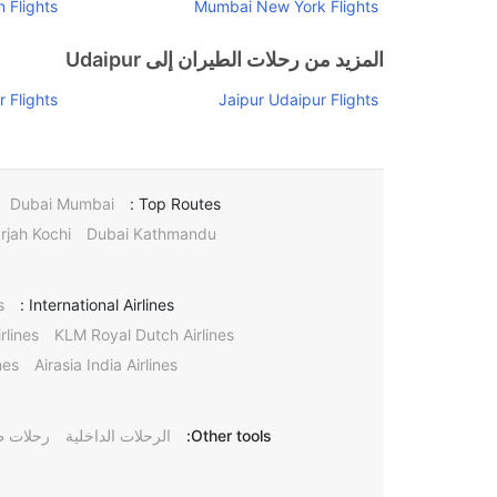
 Flights
Mumbai New York Flights
المزيد من رحلات الطيران إلى Udaipur
 Flights
Jaipur Udaipur Flights
Dubai Mumbai
Top Routes :
rjah Kochi
Dubai Kathmandu
s
International Airlines :
rlines
KLM Royal Dutch Airlines
nes
Airasia India Airlines
Other tools:
الرحلات الداخلية
رحلات ط