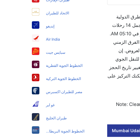
الاتحاد للطيران
طرق الدولية
والأسعار والأوقات في مكان واحد لجعل تجربتك سهلة ومريحة وإن الخطوط الجوية التي تسير رحلات بين و أودايبور هي 5 يوجد بالمجمل 14 رحلات
إنديغو
متوفرة كل أسبوع للمسافرين الذين يرغبون في السفر من إلى أودايبور إن الرحلة الأولى من إلى أودايبور هي جيت لايت والتي تغادر في 05:10 AM.
Air India
ت بما في ذلك التوقف. وإن الفرق الزمني
90 يوماً للاستفادة من أفضل العروض. إن
سبايس جيت
الاتحاد الدولي للنقل الجوي
الخطوط الجوية القطرية
تغيير تاريخ الحجز
حيث يمكنك التركيز على
الخطوط الجوية التركية
مصر للطيران اكسبرس
Note: Clear
غو اير
طيران الخليج
Mumbai Udaip
الخطوط الجوية البريطانية