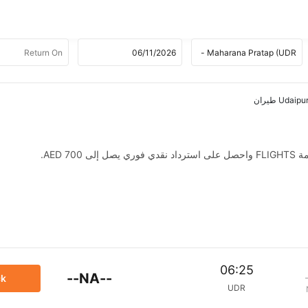
AED .
06:25
--NA--
ck
UDR