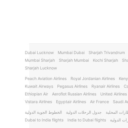
Dubai Lucknow
Mumbai Dubai
Sharjah Trivandrum
Mumbai Sharjah
Sharjah Mumbai
Kochi Sharjah
Sha
Sharjah Lucknow
Peach Aviation Airlines
Royal Jordanian Airlines
Keny
Kuwait Airways
Pegasus Airlines
Ryanair Airlines
Ca
Ethiopian Air
Aeroflot Russian Airlines
United Airlines
Vistara Airlines
Egyptair Airlines
Air France
Saudi Ar
ارات المحلية
جدول الرحلات الدولية
الخطوط الجوية الدولية
ات الدولية
India to Dubai flights
Dubai to India flights