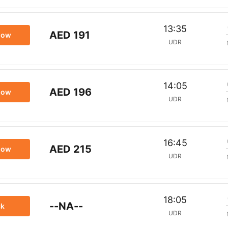
13:35
AED 191
now
UDR
14:05
AED 196
now
UDR
16:45
AED 215
now
UDR
18:05
--NA--
ck
UDR