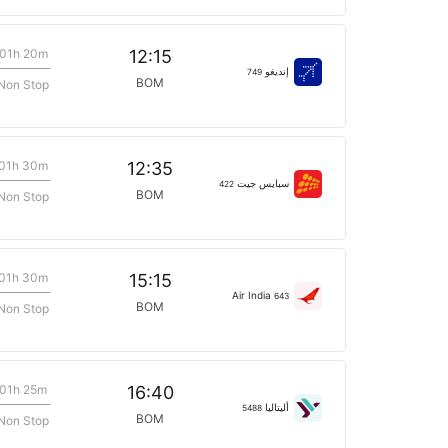
01h 20m
12:15
إنديغو
749
BOM
Non Stop
01h 30m
12:35
سبايس جيت
422
BOM
Non Stop
01h 30m
15:15
Air India
643
BOM
Non Stop
01h 25m
16:40
أليتاليا
5488
BOM
Non Stop