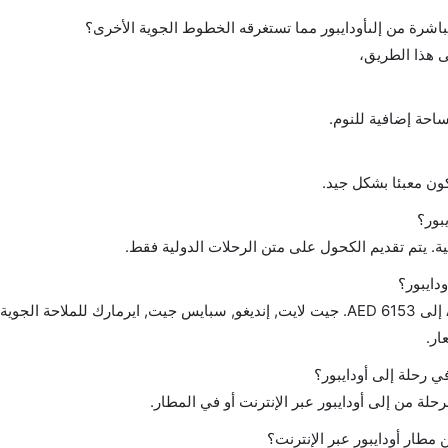
احة إضافية للنوم.
ن معبئا بشكل جيد.
بور؟
ة. يتم تقديم الكحول على متن الرحلات الدولية فقط.
دايبور؟
تتراوح أسعار رحلة الدرجة الاقتصادية من AED 192 إلى AED 6153. جيت لايت, إنديغو, سبايس جيت, ايرمارك للملا
في رحلة إلى أودايبور؟
حلة من إلى أودايبور عبر الإنترنت أو في المطار.
طار أودايبور عبر الإنترنت؟