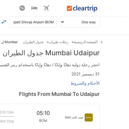
الصفحة الرئيسية
رحلات طيران
جدول الطيران
Mumbai ل Udaipur طيران
Mumbai Udaipur جدول الطيران
احجز رحلة دولية ذهابًا وإيابًا / ذهابًا وإيابًا باستخدام رمز القسيمة FLIGHTS واحصل على استرداد نقدي فوري يصل إلى 700
31 ديسمبر 2021
الأحكام والشروط
Flights From Mumbai To Udaipur
01h 15m
05:10
جيت لايت
4093
BOM
Non Stop