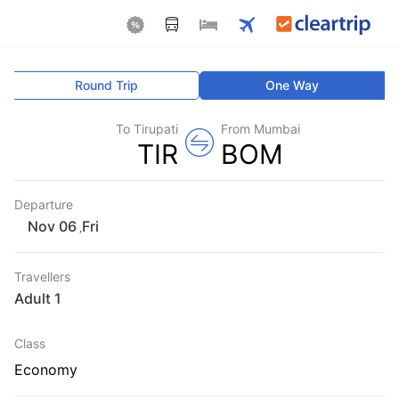
Round Trip
One Way
To Tirupati
From Mumbai
TIR
BOM
Departure
Fri
,
Travellers
1 Adult
Class
Economy