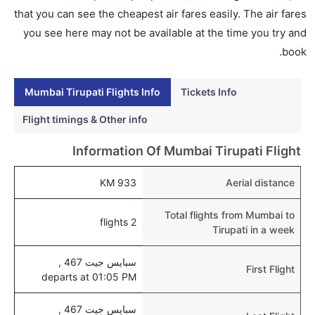
تيروباتي عبر الإنترنت؟
that you can see the cheapest air fares easily. The air fares
نعم، يمكن حجز فنادق متوسطة التكلفة بالقرب من المطار
you see here may not be available at the time you try and
عبر اختيار فنادق كليرتريب.
book.
هل يتيح تيروباتي مطار إمكانية تغيير الحفاض للأطفال؟
Mumbai Tirupati Flights Info
Tickets Info
نعم، يتيح مطار تيروباتي المطور حديثا هذه الإمكانية
للأطفال و الرضع.
Flight timings & Other info
Information Of Mumbai Tirupati Flight
933 KM
Aerial distance
Total flights from Mumbai to
2 flights
Tirupati in a week
سبايس جيت 467 ,
First Flight
departs at 01:05 PM
سبايس جيت 467 ,