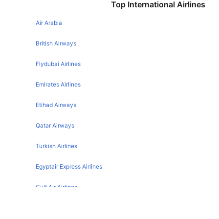
Top International Airlines
Mumbai Jaipur Flights
Bangalore Tirupati Flights
Mumbai Ahmedabad Flights
Air Arabia
Mumbai Lucknow Flights
British Airways
Mumbai Hyderabad Flights
Flydubai Airlines
Mumbai Chandigarh Flights
Emirates Airlines
Mumbai Varanasi Flights
Mumbai Nagpur Flights
Etihad Airways
Mumbai Udaipur Flights
Qatar Airways
Mumbai Patna Flights
Turkish Airlines
Mumbai Singapore Flights
Mumbai Mangalore Flights
Egyptair Express Airlines
Mumbai Bangkok Flights
Gulf Air Airlines
Mumbai Indore Flights
Oman Air
Mumbai Raipur Flights