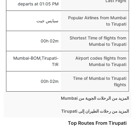
Last Flight
departs at 01:05 PM
Popular Airlines from Mumbai
سبايس جيت
to Tirupati
Shortest Time of flights from
00h 02m
Mumbai to Tirupati
Mumbai-BOM,Tirupati-
Airport codes flights from
TIR
Mumbai to Tirupati
Time of Mumbai to Tirupati
00h 02m
flights
المزيد من الرحلات الجوية من Mumbai
Mumbai Chennai Flights
المزيد من رحلات الطيران إلى Tirupati
Mumbai Kolkata Flights
Hyderabad Tirupati Flights
Top Routes From Tirupati
Mumbai Dubai Flights
Vijayawada Tirupati Flights