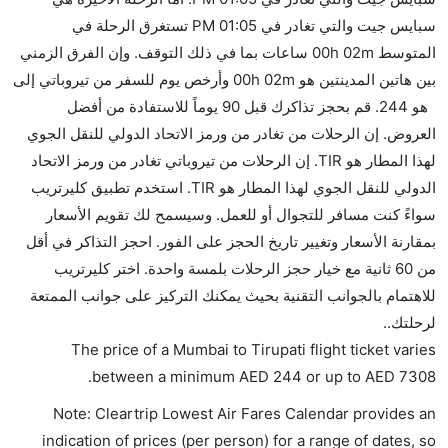
هل يمكنني حمل طعامي الخاص؟
سبايس جيت والتي تغادر في 01:05 PM تستغرق الرحلة في
نعم، يمكنك حمل طعامك الخاص، و لكن يجب أن يكون معبئا
المتوسط 00h 02m ساعات بما في ذلك التوقف. وإن الفرق الزمني
بشكل جيد.
بين هاتين المدينتين هو 00h 02m وأرخص يوم للسفر من تيروباتي إلى
هو 244. قم بحجز تذاكرك قبل 90 يوماً للاستفادة من أفضل
هل سيقدم لي الكحول على متن رحلة من إلى تيروباتي؟
العروض. إن الرحلات من تغادر من ورمز الاتحاد الدولي للنقل الجوي
لا تقدم شركة الطيران الكحول على متن رحلة داخلية. يتم
لهذا المطار هو TIR. إن الرحلات من تيروباتي تغادر من ورمز الاتحاد
تقديم الكحول على متن الرحلات الدولية فقط.
الدولي للنقل الجوي لهذا المطار هو TIR. استخدم تطبيق كليرتريب
ما متوسط أسعار رحلة الدرجة الاقتصادية من إلى تيروباتي؟
سواءً كنت مسافر للتجوال أو للعمل. وسيسمح لك تقويم الأسعار
تتراوح أسعار رحلة الدرجة الاقتصادية من AED 244 إلى
بمقارنة الأسعار وتغيير تاريخ الحجز على الفور. احجز التذاكر في أقل
AED 7308. سبايس جيت يوفرون تذاكر في هذا النطاق
من 60 ثانية مع خيار حجز الرحلات بلمسة واحدة. اختر كليرتريب
من الأسعار.
للاهتمام بالجوانب التقنية بحيث يمكنك التركيز على جوانب الممتعة
هل اختيار إنجاز إجراءات السفر عبر الإنترنت متاح في رحلة
لرحلتك..
إلى تيروباتي؟
The price of a Mumbai to Tirupati flight ticket varies
نعم، يتاح للمسافر خيار إنجاز إجراءات السفر في الرحلة من
.
between a minimum
AED
244
or up to AED
7308
إلى تيروباتي عبر الإنترنت أو في المطار.
Note: Cleartrip Lowest Air Fares Calendar provides an
هل يمكنني حجز فنادق متوسطة التكلفة بالقرب من مطار
indication of prices (per person) for a range of dates, so