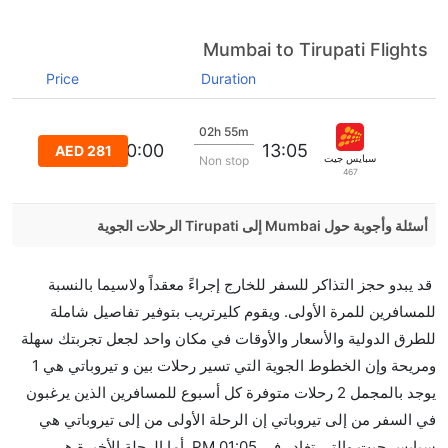
Mumbai to Tirupati Flights
Price
Duration
02h 55m
16:00:00
13:05
AED 281
سبايس جيت
Non stop
467
أسئلة وأجوبة حول Mumbai إلى Tirupati الرحلات الجوية
هل صحيح أن IndiGo تستغرق وقتا أقل في رحلة مباشرة
قد يبدو حجز التذاكر للسفر للخارج إجراءً معقداً ولاسيما بالنسبة
من إلىتيروباتي مما تستغرقه الخطوط الجوية الأخرى؟
للمسافرين للمرة الأولى. ويقوم كليرتريب بتوفير تفاصيل شاملة
نعم. توفر كل من IndiGo أسرع رحلات الطيران على هذا
للطرق الدولية والأسعار والأوقات في مكان واحد لجعل تجربتك سهلة
الطريق،
ومريحة وإن الخطوط الجوية التي تسير رحلات بين و تيروباتي هي 1
هل توفر شركات الطيران مساحة إضافية للنوم؟
يوجد بالمجمل 2 رحلات متوفرة كل أسبوع للمسافرين الذين يرغبون
كثير من خطوط طيران درجة رجال الأعمال توفر مساحة
في السفر من إلى تيروباتي إن الرحلة الأولى من إلى تيروباتي هي
إضافية للنوم.
سبايس جيت والتي تغادر في 01:05 PM. أما الرحلة الأخيرة هي