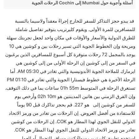
أسئلة وأجوبة حول Mumbai إلى Cochin الرحلات الجوية
هل صحيح أن IndiGo تستغرق وقتا أقل في رحلة مباشرة
قد يبدو حجز التذاكر للسفر للخارج إجراءً معقداً ولاسيما بالنسبة
من إلىكوشين مما تستغرقه الخطوط الجوية الأخرى؟
للمسافرين للمرة الأولى. ويقوم كليرتريب بتوفير تفاصيل شاملة
نعم. توفر كل من IndiGo أسرع رحلات الطيران على هذا
للطرق الدولية والأسعار والأوقات في مكان واحد لجعل تجربتك سهلة
الطريق،
ومريحة وإن الخطوط الجوية التي تسير رحلات بين و كوشين هي 10
هل توفر شركات الطيران مساحة إضافية للنوم؟
يوجد بالمجمل 72 رحلات متوفرة كل أسبوع للمسافرين الذين يرغبون
كثير من خطوط طيران درجة رجال الأعمال توفر مساحة
في السفر من إلى كوشين إن الرحلة الأولى من إلى كوشين هي
إضافية للنوم.
ايرمارك للملاحة الجوية الأندونيسية والتي تغادر في 05:30 AM. أما
هل يمكنني حمل طعامي الخاص؟
الرحلة الأخيرة هي خطوط فيستارا الجوية والتي تغادر في 01:10 PM
نعم، يمكنك حمل طعامك الخاص، و لكن يجب أن يكون معبئا
تستغرق الرحلة في المتوسط 01h 55m ساعات بما في ذلك التوقف.
بشكل جيد.
وإن الفرق الزمني بين هاتين المدينتين هو 02h 10m وأرخص يوم
للسفر من كوشين إلى هو 227. قم بحجز تذاكرك قبل 90 يوماً
هل سيقدم لي الكحول على متن رحلة من إلى كوشين؟
للاستفادة من أفضل العروض. إن الرحلات من تغادر من ورمز الاتحاد
لا تقدم شركة الطيران الكحول على متن رحلة داخلية. يتم
الدولي للنقل الجوي لهذا المطار هو COK. إن الرحلات من كوشين
تقديم الكحول على متن الرحلات الدولية فقط.
تغادر من ورمز الاتحاد الدولي للنقل الجوي لهذا المطار هو COK.
ما متوسط أسعار رحلة الدرجة الاقتصادية من إلى كوشين؟
استخدم تطبيق كليرتريب سواءً كنت مسافر للتجوال أو للعمل.