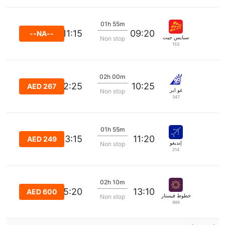
01h 55m
11:15
09:20
--NA--
سبايس جيت
Non stop
153
02h 00m
12:25
10:25
AED 267
غو اير
Non stop
347
01h 55m
13:15
11:20
AED 249
إنديغو
Non stop
214
02h 10m
15:20
13:10
AED 600
خطوط فيستارا الجوية
Non stop
995