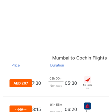
Mumbai to Cochin Flights
Price
Duration
02h 00m
07:30
05:30
AED 267
Air India
Non stop
54
01h 55m
08:15
06:20
--NA--
دلتا
Non stop