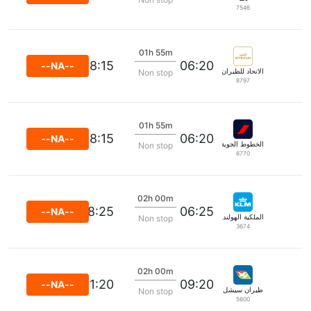
7546
01h 55m
08:15
06:20
--NA--
الاتحاد للطيران
Non stop
8797
01h 55m
08:15
06:20
--NA--
الخطوط الجوية الفرنسية
Non stop
6770
02h 00m
08:25
06:25
--NA--
الملكية الهولندية كي إل إم
Non stop
3674
02h 00m
11:20
09:20
--NA--
طيران سيشل
Non stop
5600