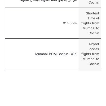
Cochin
Shortest
Time of
01h 55m
flights from
Mumbai to
Cochin
Airport
codes
Mumbai-BOM,Cochin-COK
flights from
Mumbai to
Cochin
Time of
Mumbai to
02h 10m
Cochin
flights
المزيد من الرحلات الجوية من Mumbai