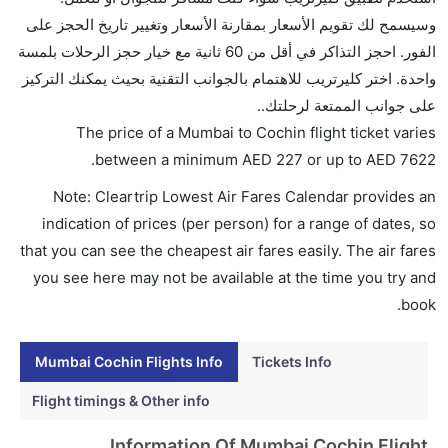
تتراوح أسعار رحلة الدرجة الاقتصادية من AED 227 إلى
وسيسمح لك تقويم الأسعار بمقارنة الأسعار وتغيير تاريخ الحجز على
AED 7622. ايرمارك للملاحة الجوية الأندونيسية, دلتا,
الفور. احجز التذاكر في أقل من 60 ثانية مع خيار حجز الرحلات بلمسة
الاتحاد للطيران, الخطوط الجوية الفرنسية, الملكية
واحدة. اختر كليرتريب للاهتمام بالجوانب التقنية بحيث يمكنك التركيز
الهولندية كي إل إم, طيران سيشل, سبايس جيت, غو اير,
على جوانب الممتعة لرحلتك..
إنديغو, and خطوط فيستارا الجوية يوفرون تذاكر في هذا
The price of a Mumbai to Cochin flight ticket varies
النطاق من الأسعار.
.
between a minimum
AED
227
or up to AED
7622
هل اختيار إنجاز إجراءات السفر عبر الإنترنت متاح في رحلة
Note: Cleartrip Lowest Air Fares Calendar provides an
إلى كوشين؟
indication of prices (per person) for a range of dates, so
نعم، يتاح للمسافر خيار إنجاز إجراءات السفر في الرحلة من
that you can see the cheapest air fares easily. The air fares
إلى كوشين عبر الإنترنت أو في المطار.
you see here may not be available at the time you try and
هل يمكنني حجز فنادق متوسطة التكلفة بالقرب من مطار
book.
كوشين عبر الإنترنت؟
نعم، يمكن حجز فنادق متوسطة التكلفة بالقرب من المطار
Mumbai Cochin Flights Info
Tickets Info
عبر اختيار فنادق كليرتريب.
Flight timings & Other info
هل يتيح كوشين مطار إمكانية تغيير الحفاض للأطفال؟
Information Of Mumbai Cochin Flight