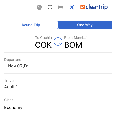
Round Trip
One Way
To Cochin
From Mumbai
COK
BOM
Departure
Fri
,
Travellers
1 Adult
Class
Economy