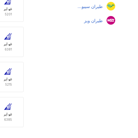
طيران سيبو باسفيك
غو اير
5201
طيران ويز
غو اير
6381
غو اير
5215
غو اير
6385