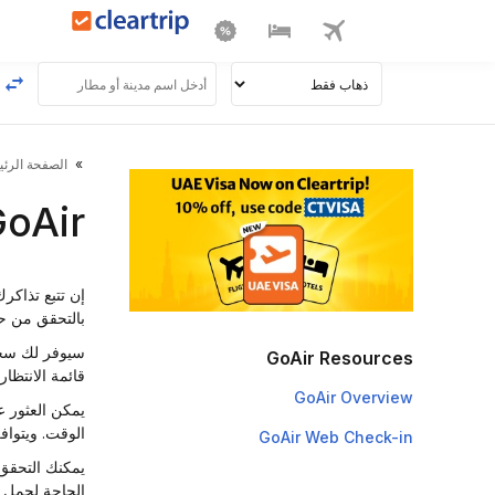
الصفحة الرئي
GoAir رحلة و PNR ال
إن تتبع تذاك
بالتحقق من ح
سيوفر لك سجل 
GoAir Resources
قائمة الانتظا
GoAir Overview
يمكن العثور 
الوقت. ويتواف
GoAir Web Check-in
يمكنك التحقق 
الحاجة لحمل ت