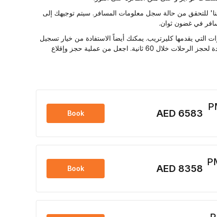
نا' للتحقق من حالة سجل معلومات المسافر. سيتم توجيهك إلى
سافر في غضون ثوان.
التي يقدمها كليرتريب. يمكنك أيضاً الاستفادة من خيار تسجيل
الوصول عبر الانترنت لتوفير الوقت في المطار. كما بإمكانك استخدام ميزة الحجز بلمسة واحدة لحجز الرحلات خلال 60 ثانية. اجعل من عملية حجز وإقلاع
AED 6583
Book
AED 8358
Book