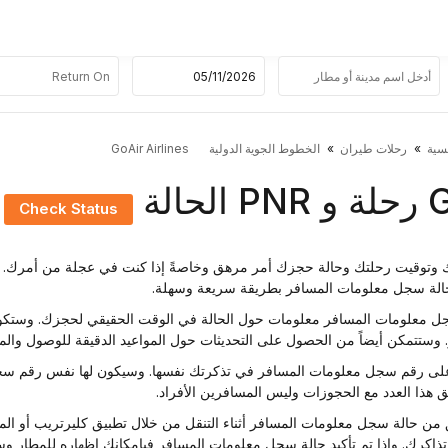
سية
رحلات طيران
الخطوط الجوية الدولية
GoAir Airlines
حالة
Check Status
رك وتوقيت رحلتك وحالة حجزك أمر مرهق وخاصةً إذا كنت في عجلة من أمرك. ل
الة سجل معلومات المسافر بطريقة سريعة وسهلة.
معلومات المسافر معلومات حول الحالة في الوقت الحقيقي لحجزك. وستكون قادر
ر. وستتمكن أيضاً من الحصول على التحديثات حول المواعيد الدقيقة للوصول والمغ
على رقم سجل معلومات المسافر في تذكرتك نفسها. وسيكون لها نفس رقم سجل
ق هذا العدد مع الحجوزات وليس المسافرين الأفراد.
من حالة سجل معلومات المسافر أثناء التنقل من خلال تطبيق كليرتريب أو الموقع 
ذاكرك. وإذا تم تأكيد حالة سجل معلومات المسافر فبإمكانك إظهاره للمطار وس