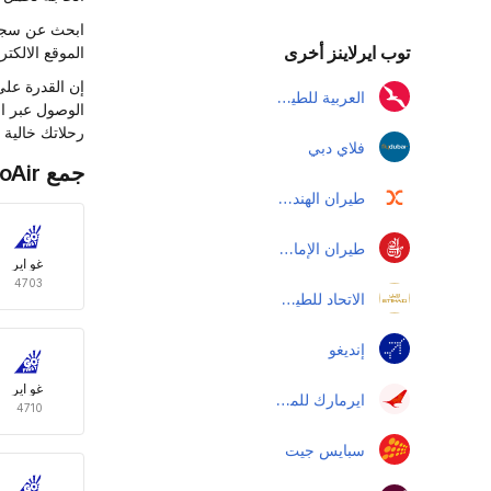
ابحث عن سجل 
توب ايرلاينز أخرى
الموقع الالك
إن القدرة على
العربية للطيران
رحلاتك خالية 
فلاي دبي
جمع GoAir الرحلات الجوية الدولية
طيران الهند إكسبرس
طيران الإمارات
غو اير
4703
الاتحاد للطيران
إنديغو
غو اير
ايرمارك للملاحة الجوية الأندونيسية
4710
سبايس جيت