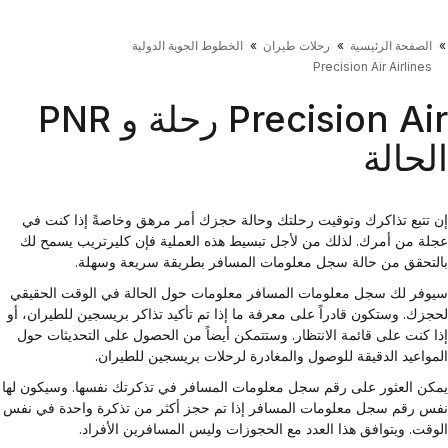
الصفحة الرئيسية
رحلات طيران
الخطوط الجوية الدولية
Precision Air Airlines
Precision Air رحلة و PNR
لحالة
 تتبع تذاكرك وتوقيت رحلتك وحالة حجزك أمر مرهق وخاصةً إذا كنت في
لة من أمرك. لذلك من لأجل تبسيط هذه العملية فإن كليرتريب يسمح لك
لتحقق من حالة سجل معلومات المسافر بطريقة سريعة وسهلة.
وفر لك سجل معلومات المسافر معلومات حول الحالة في الوقت الحقيقي
جزك. وستكون قادراً على معرفة ما إذا تم تأكيد تذاكر بريسجين للطيران، أو
ا كنت على قائمة الانتظار. وستتمكن أيضاً من الحصول على التحديثات حول
مواعيد الدقيقة للوصول والمغادرة لرحلات بريسجين للطيران.
كن العثور على رقم سجل معلومات المسافر في تذكرتك نفسها. وسيكون لها
س رقم سجل معلومات المسافر إذا تم حجز أكثر من تذكرة واحدة في نفس
وقت. ويتوافق هذا العدد مع الحجوزات وليس المسافرين الأفراد.