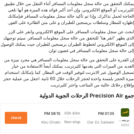
كنك التحقق من حالة سجل معلومات المسافر أثناء التنقل من خلال تطبيق
يرتريب أو الموقع الالكتروني. وإن أحد أكبر فوائد هذه الميزة هو أنها تلغي
حاجة لحمل تذاكرك. وإذا تم تأكيد حالة سجل معلومات المسافر فبإمكانك
هاره للمطار وسلطات بريسجين للطيران و على متن الطائرة على الفور.
حث عن سجل معلومات المسافر على الموقع الالكتروني وانقر على الزر
ذي يظهر 'انقر هنا' للتحقق من حالة سجل معلومات المسافر. سيتم توجيهك
ى الموقع الالكتروني لخطوط الطيران بريسجين للطيران حيث يمكنك الوصول
ى حالة سجل معلومات المسافر في غضون ثوان.
 القدرة على التحقق من حالة سجل معلومات المسافر هي مجرد ميزة من
عديد من الميزات التي يقدمها كليرتريب. يمكنك أيضاً الاستفادة من خيار
جيل الوصول عبر الانترنت لتوفير الوقت في المطار. كما بإمكانك استخدام
ميزة الحجز بلمسة واحدة لحجز الرحلات خلال 60 ثانية. اجعل من عملية حجز
قلاع رحلاتك خالية من المتاعب واختر كليرتريب.
Prec الرحلات الجوية الدولية
05h 40m
08:15 PM
01:35 PM
check
بريسجين للطيران
Abu Dhabi
Dar Es Salaam
Non stop
6650