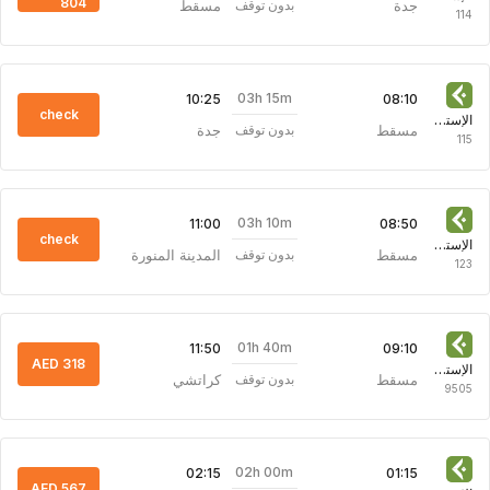
804
جدة
مسقط
بدون توقف
114
03h 15m
10:25
08:10
check
الإستونية للطيران
مسقط
جدة
بدون توقف
115
03h 10m
11:00
08:50
check
الإستونية للطيران
مسقط
المدينة المنورة
بدون توقف
123
01h 40m
11:50
09:10
AED 318
الإستونية للطيران
مسقط
كراتشي
بدون توقف
9505
02h 00m
02:15
01:15
AED 567