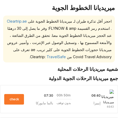
ميريديانا الخطوط الجوية
احجز أقل تذكرة طيران لـ ميريديانا الخطوط الجوية على
Cleartrip.ae
. استخدم رمز القسيمة FLYNOW & amp؛ وفر ما يصل إلى 30 درهمًا
عند الحجز ميريديانا الخطوط الجوية معنا. تحقق من الطرق الشائعة ،
والأمتعة المسموح بها ، وتسجيل الوصول عبر الإنترنت ، وأمبير. عروض
ميريديانا حجوزات الخطوط الجوية على كلير تريب. ae تعرف على
Covid Travel Advisory من Cleartrip:
TravelSafe.
بية ميريديانا الرحلات المحلية
ع ميريديانا الرحلات الجوية الدولية
00h 50m
07:30
06:40
check
ميريديانا
إيبيزا
بالما مايوركا
بدون توقف
4643