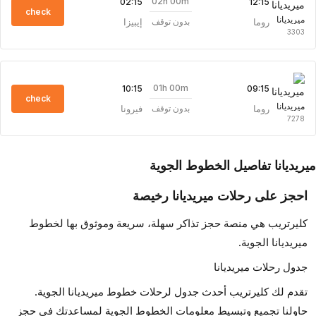
02h 00m
02:15
12:15
check
ميريديانا
روما
إيبيزا
بدون توقف
3303
01h 00m
10:15
09:15
check
ميريديانا
روما
فيرونا
بدون توقف
7278
ريديانا تفاصيل الخطوط الجوية
احجز على رحلات ميريديانا رخيصة
كليرتريب هي منصة حجز تذاكر سهلة، سريعة وموثوق بها لخطوط
ميريديانا الجوية.
جدول رحلات ميريديانا
تقدم لك كليرتريب أحدث جدول لرحلات خطوط ميريديانا الجوية.
حاولنا تجميع وتبسيط معلومات الخطوط الجوية لمساعدتك في حجز