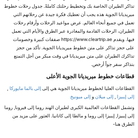
تذاكر الطيران الخاصة بك وتخطيط رحلتك كاملةً. جدول رحلات خطوط
ميريديانا الجوية هذه يجب أن تعطيك فكرة جيدة عن رحلاتهم التي
تعمل في جميع أنحاء العالم. عرض مواعيد الرحلات وأرقام رحلات
الطيران، الرحلات القادمة والمغادرة عبر الطرق والأيام التي تعمل
فيها. ويقدم https://www.cleartrip.ae صفقات كبيرة وخصومات
على حجز تذاكر على متن خطوط ميريديانا الجوية. تأكد من حجز
تذاكرك الطيران على متن ميريديانا في وقت مبكر من أجل التمتع
بتذاكر سفر جواً أرخص.
قطاعات خطوط ميريديانا الجوية الأعلى
القطاعات العليا لخطوط ميريديانا الجوية هي إلى
إلى بالما مايوركا
,
إلى إيبيزا
,
إلى ميلان
و
إلى ميونيخ
وتشمل القطاعات العالمية الكبرى لطيران الهند روما إلى فيرونا, روما
إلى إيبيزا, إيبيزا إلى روما و مالطا إلى كاتانيا. العثور على مزيد من
الطرق هنا-