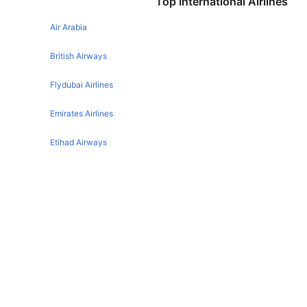
Top International Airlines
Karachi Islamabad Flights
Mumbai Muscat Flights
Air Arabia
Abu Dhabi Muscat Flights
British Airways
Flydubai Airlines
Emirates Airlines
Etihad Airways
Qatar Airways
Turkish Airlines
Egyptair Express Airlines
Gulf Air Airlines
Oman Air