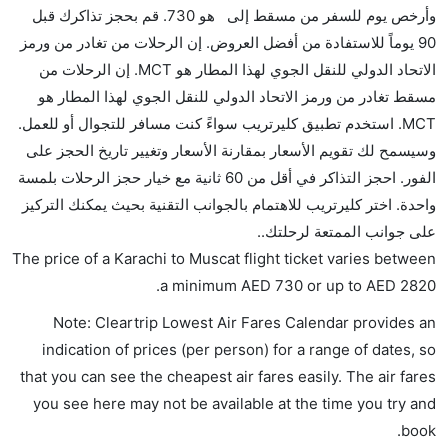
بشكل جيد.
وأرخص يوم للسفر من مسقط إلى هو 730. قم بحجز تذاكرك قبل
90 يوماً للاستفادة من أفضل العروض. إن الرحلات من تغادر من ورمز
هل سيقدم لي الكحول على متن رحلة من إلى مسقط؟
الاتحاد الدولي للنقل الجوي لهذا المطار هو MCT. إن الرحلات من
لا تقدم شركة الطيران الكحول على متن رحلة داخلية. يتم
مسقط تغادر من ورمز الاتحاد الدولي للنقل الجوي لهذا المطار هو
تقديم الكحول على متن الرحلات الدولية فقط.
MCT. استخدم تطبيق كليرتريب سواءً كنت مسافر للتجوال أو للعمل.
ما متوسط أسعار رحلة الدرجة الاقتصادية من إلى مسقط؟
وسيسمح لك تقويم الأسعار بمقارنة الأسعار وتغيير تاريخ الحجز على
تتراوح أسعار رحلة الدرجة الاقتصادية من AED 730 إلى
الفور. احجز التذاكر في أقل من 60 ثانية مع خيار حجز الرحلات بلمسة
AED 2820. الخطوط الجوية الدولية الباكستانية, الطيران
واحدة. اختر كليرتريب للاهتمام بالجوانب التقنية بحيث يمكنك التركيز
العماني, and الخطوط الجوية الدولية التايلاندية يوفرون
على جوانب الممتعة لرحلتك..
تذاكر في هذا النطاق من الأسعار.
The price of a Karachi to Muscat flight ticket varies between
هل اختيار إنجاز إجراءات السفر عبر الإنترنت متاح في رحلة
.
a minimum
AED
730
or up to AED
2820
إلى مسقط؟
Note: Cleartrip Lowest Air Fares Calendar provides an
نعم، يتاح للمسافر خيار إنجاز إجراءات السفر في الرحلة من
indication of prices (per person) for a range of dates, so
إلى مسقط عبر الإنترنت أو في المطار.
that you can see the cheapest air fares easily. The air fares
هل يمكنني حجز فنادق متوسطة التكلفة بالقرب من مطار
you see here may not be available at the time you try and
مسقط عبر الإنترنت؟
book.