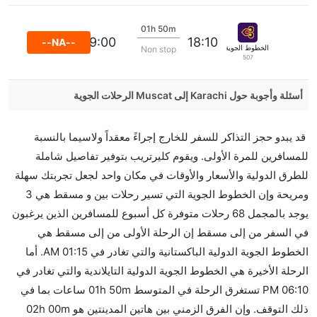
01h 50m
19:00
18:10
--NA--
الخطوط الجوية الدولية التايلاندية
Non stop
507
أسئلة وأجوبة حول Karachi إلى Muscat الرحلات الجوية
هل صحيح أن Salam Air تستغرق وقتا أقل في رحلة
قد يبدو حجز التذاكر للسفر للخارج إجراءً معقداً ولاسيما بالنسبة
مباشرة من إلىمسقط مما تستغرقه الخطوط الجوية
للمسافرين للمرة الأولى. ويقوم كليرتريب بتوفير تفاصيل شاملة
الأخرى؟
للطرق الدولية والأسعار والأوقات في مكان واحد لجعل تجربتك سهلة
نعم. توفر كل من Salam Air أسرع رحلات الطيران على هذا
ومريحة وإن الخطوط الجوية التي تسير رحلات بين و مسقط هي 3
الطريق،
يوجد بالمجمل 68 رحلات متوفرة كل أسبوع للمسافرين الذين يرغبون
هل توفر شركات الطيران مساحة إضافية للنوم؟
في السفر من إلى مسقط إن الرحلة الأولى من إلى مسقط هي
كثير من خطوط طيران درجة رجال الأعمال توفر مساحة
الخطوط الجوية الدولية الباكستانية والتي تغادر في 01:15 AM. أما
إضافية للنوم.
الرحلة الأخيرة هي الخطوط الجوية الدولية التايلاندية والتي تغادر في
هل يمكنني حمل طعامي الخاص؟
06:10 PM تستغرق الرحلة في المتوسط 01h 50m ساعات بما في
نعم، يمكنك حمل طعامك الخاص، و لكن يجب أن يكون معبئا
ذلك التوقف. وإن الفرق الزمني بين هاتين المدينتين هو 02h 00m