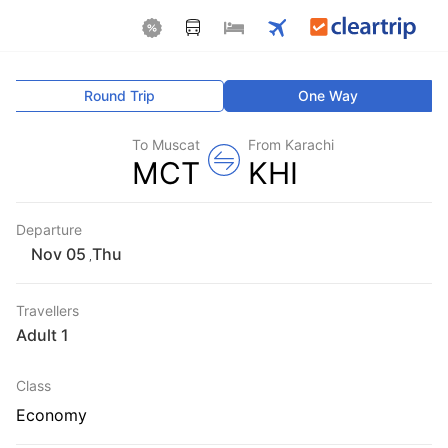
Round Trip
One Way
To Muscat
From Karachi
MCT
KHI
Departure
Thu
,
Travellers
1 Adult
Class
Economy