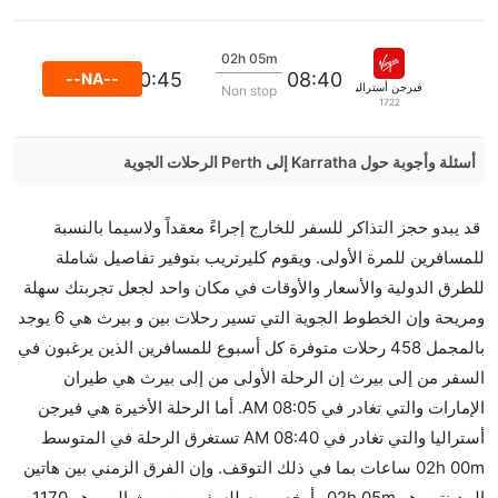
02h 05m
10:45
08:40
--NA--
فيرجن أستراليا
Non stop
1722
أسئلة وأجوبة حول Karratha إلى Perth الرحلات الجوية
هل صحيح أن Qantas Airways تستغرق وقتا أقل في
قد يبدو حجز التذاكر للسفر للخارج إجراءً معقداً ولاسيما بالنسبة
رحلة مباشرة من إلىبيرث مما تستغرقه الخطوط الجوية
للمسافرين للمرة الأولى. ويقوم كليرتريب بتوفير تفاصيل شاملة
الأخرى؟
للطرق الدولية والأسعار والأوقات في مكان واحد لجعل تجربتك سهلة
نعم. توفر كل من Qantas Airways أسرع رحلات الطيران
ومريحة وإن الخطوط الجوية التي تسير رحلات بين و بيرث هي 6 يوجد
على هذا الطريق،
بالمجمل 458 رحلات متوفرة كل أسبوع للمسافرين الذين يرغبون في
هل توفر شركات الطيران مساحة إضافية للنوم؟
السفر من إلى بيرث إن الرحلة الأولى من إلى بيرث هي طيران
كثير من خطوط طيران درجة رجال الأعمال توفر مساحة
الإمارات والتي تغادر في 08:05 AM. أما الرحلة الأخيرة هي فيرجن
إضافية للنوم.
أستراليا والتي تغادر في 08:40 AM تستغرق الرحلة في المتوسط
هل يمكنني حمل طعامي الخاص؟
02h 00m ساعات بما في ذلك التوقف. وإن الفرق الزمني بين هاتين
نعم، يمكنك حمل طعامك الخاص، و لكن يجب أن يكون معبئا
المدينتين هو 02h 05m وأرخص يوم للسفر من بيرث إلى هو 1170.