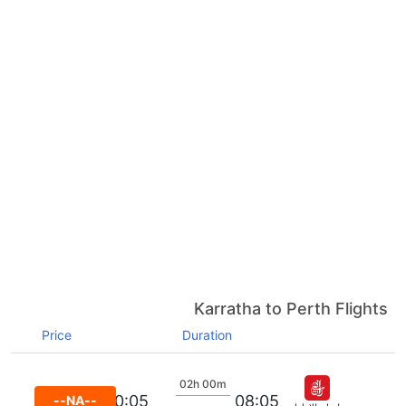
Karratha to Perth Flights
Price
Duration
02h 00m
10:05
08:05
--NA--