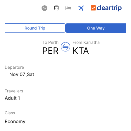
Round Trip
One Way
To Perth
From Karratha
PER
KTA
Departure
Sat
,
Travellers
1 Adult
Class
Economy