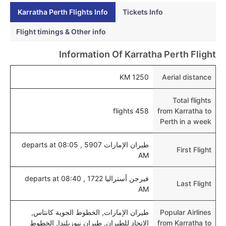
بيرث عبر الإنترنت؟
Karratha Perth Flights Info
Tickets Info
نعم، يمكن حجز فنادق متوسطة التكلفة بالقرب من المطار
Flight timings & Other info
عبر اختيار فنادق كليرتريب.
Information Of Karratha Perth Flight
هل يتيح بيرث مطار إمكانية تغيير الحفاض للأطفال؟
نعم، يتيح مطار بيرث المطور حديثا هذه الإمكانية للأطفال و
1250 KM
Aerial distance
الرضع.
Total flights
458 flights
from Karratha to
Perth in a week
طيران الإمارات 5907 , departs at 08:05
First Flight
AM
فيرجن أستراليا 1722 , departs at 08:40
Last Flight
AM
Popular Airlines
طيران الإمارات, الخطوط الجوية كانتاس,
from Karratha to
الاتحاد للطيران, طيران نيوزيلندا, الخطوط