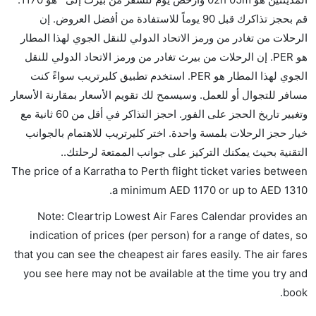
بشكل جيد.
قم بحجز تذاكرك قبل 90 يوماً للاستفادة من أفضل العروض. إن
الرحلات من تغادر من ورمز الاتحاد الدولي للنقل الجوي لهذا المطار
هل سيقدم لي الكحول على متن رحلة من إلى بيرث؟
هو PER. إن الرحلات من بيرث تغادر من ورمز الاتحاد الدولي للنقل
لا تقدم شركة الطيران الكحول على متن رحلة داخلية. يتم
الجوي لهذا المطار هو PER. استخدم تطبيق كليرتريب سواءً كنت
تقديم الكحول على متن الرحلات الدولية فقط.
مسافر للتجوال أو للعمل. وسيسمح لك تقويم الأسعار بمقارنة الأسعار
ما متوسط أسعار رحلة الدرجة الاقتصادية من إلى بيرث؟
وتغيير تاريخ الحجز على الفور. احجز التذاكر في أقل من 60 ثانية مع
تتراوح أسعار رحلة الدرجة الاقتصادية من AED 1170 إلى
خيار حجز الرحلات بلمسة واحدة. اختر كليرتريب للاهتمام بالجوانب
AED 1310. طيران الإمارات, الخطوط الجوية كانتاس,
التقنية بحيث يمكنك التركيز على جوانب الممتعة لرحلتك..
الاتحاد للطيران, طيران نيوزيلندا, الخطوط الجوية
The price of a Karratha to Perth flight ticket varies between
السنغافورية, and فيرجن أستراليا يوفرون تذاكر في هذا
.
a minimum
AED
1170
or up to AED
1310
النطاق من الأسعار.
Note: Cleartrip Lowest Air Fares Calendar provides an
هل اختيار إنجاز إجراءات السفر عبر الإنترنت متاح في رحلة
indication of prices (per person) for a range of dates, so
إلى بيرث؟
that you can see the cheapest air fares easily. The air fares
نعم، يتاح للمسافر خيار إنجاز إجراءات السفر في الرحلة من
you see here may not be available at the time you try and
إلى بيرث عبر الإنترنت أو في المطار.
book.
هل يمكنني حجز فنادق متوسطة التكلفة بالقرب من مطار