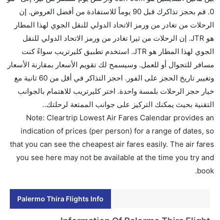
هل سيقدم لي الكحول على متن رحلة من إلى ثيرا؟
0. قم بحجز تذاكرك قبل 90 يوماً للاستفادة من أفضل العروض. إن
لا تقدم شركة الطيران الكحول على متن رحلة داخلية. يتم
الرحلات من تغادر من ورمز الاتحاد الدولي للنقل الجوي لهذا المطار
تقديم الكحول على متن الرحلات الدولية فقط.
هو JTR. إن الرحلات من ثيرا تغادر من ورمز الاتحاد الدولي للنقل
ما متوسط أسعار رحلة الدرجة الاقتصادية من إلى ثيرا؟
الجوي لهذا المطار هو JTR. استخدم تطبيق كليرتريب سواءً كنت
تتراوح أسعار رحلة الدرجة الاقتصادية من AED 0 إلى AED
مسافر للتجوال أو للعمل. وسيسمح لك تقويم الأسعار بمقارنة الأسعار
0. طيران السنغال الدولي يوفرون تذاكر في هذا النطاق
وتغيير تاريخ الحجز على الفور. احجز التذاكر في أقل من 60 ثانية مع
من الأسعار.
خيار حجز الرحلات بلمسة واحدة. اختر كليرتريب للاهتمام بالجوانب
هل اختيار إنجاز إجراءات السفر عبر الإنترنت متاح في رحلة
التقنية بحيث يمكنك التركيز على جوانب الممتعة لرحلتك..
إلى ثيرا؟
Note: Cleartrip Lowest Air Fares Calendar provides an
نعم، يتاح للمسافر خيار إنجاز إجراءات السفر في الرحلة من
indication of prices (per person) for a range of dates, so
إلى ثيرا عبر الإنترنت أو في المطار.
that you can see the cheapest air fares easily. The air fares
you see here may not be available at the time you try and
هل يمكنني حجز فنادق متوسطة التكلفة بالقرب من مطار
book.
ثيرا عبر الإنترنت؟
نعم، يمكن حجز فنادق متوسطة التكلفة بالقرب من المطار
Palermo Thira Flights Info
عبر اختيار فنادق كليرتريب.
هل يتيح ثيرا مطار إمكانية تغيير الحفاض للأطفال؟