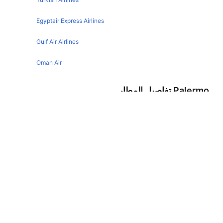
Egyptair Express Airlines
Gulf Air Airlines
Oman Air
Palermo تفاصيل المطار
IATA code :
PMO
Address :
Societa di Gestione dell/Aeroport
Country :
Italy
Latitude :
38.1759986877
Longitude :
13.0909996033
Thira تفاصيل المطار
IATA code :
JTR
Address :
Santorini 847 00
Country :
Greece
Latitude :
36.3992004395
Longitude :
25.4792995453