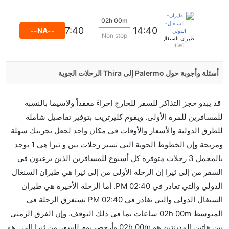
02h 00m
17:40
14:40
--NA--
Non stop
طيران السنغال الدولي
1580
أسئلة وأجوبة حول Palermo إلى Thira الرحلات الجوية
هل صحيح أن تستغرق وقتا أقل في رحلة مباشرة من إلىثيرا
قد يبدو حجز التذاكر للسفر للخارج إجراءً معقداً ولاسيما بالنسبة
مما تستغرقه الخطوط الجوية الأخرى؟
للمسافرين للمرة الأولى. ويقوم كليرتريب بتوفير تفاصيل شاملة
نعم. توفر كل من أسرع رحلات الطيران على هذا الطريق،
للطرق الدولية والأسعار والأوقات في مكان واحد لجعل تجربتك سهلة
هل توفر شركات الطيران مساحة إضافية للنوم؟
ومريحة وإن الخطوط الجوية التي تسير رحلات بين و ثيرا هي 1 يوجد
كثير من خطوط طيران درجة رجال الأعمال توفر مساحة
بالمجمل 3 رحلات متوفرة كل أسبوع للمسافرين الذين يرغبون في
إضافية للنوم.
السفر من إلى ثيرا إن الرحلة الأولى من إلى ثيرا هي طيران السنغال
هل يمكنني حمل طعامي الخاص؟
الدولي والتي تغادر في 02:40 PM. أما الرحلة الأخيرة هي طيران
نعم، يمكنك حمل طعامك الخاص، و لكن يجب أن يكون معبئا
السنغال الدولي والتي تغادر في 02:40 PM تستغرق الرحلة في
بشكل جيد.
المتوسط 02h 00m ساعات بما في ذلك التوقف. وإن الفرق الزمني
بين هاتين المدينتين هو 02h 00m وأرخص يوم للسفر من ثيرا إلى هو