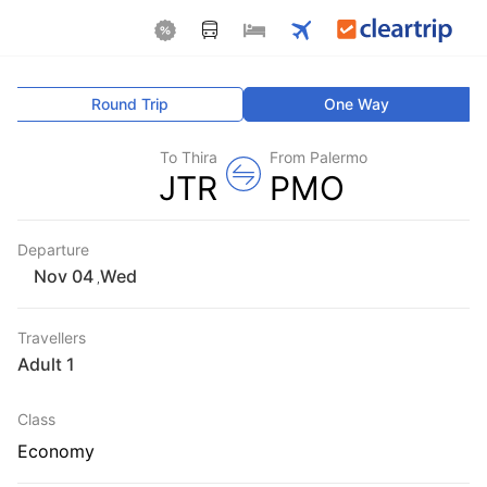
Round Trip
One Way
To Thira
From Palermo
JTR
PMO
Departure
Wed
,
Travellers
1 Adult
Class
Economy