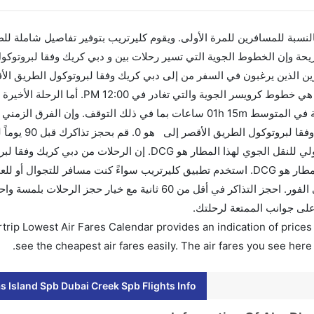
 بالنسبة للمسافرين للمرة الأولى. ويقوم كليرتريب بتوفير تفاصيل شاملة لل
يحة وإن الخطوط الجوية التي تسير رحلات بين و دبي كريك وفقا لبروتوكو
سبوع للمسافرين الذين يرغبون في السفر من إلى دبي كريك وفقا لبروتوكول الطريق ال
الأولى من إلى دبي كريك وفقا لبروتوكول الطريق الأقصر هي خطوط كرويسر الجوية والتي 
كرويسر الجوية والتي تغادر في 12:00 PM تستغرق الرحلة في المتوسط 01h 15m ساعات بما في ذلك التوقف. وإن ال
المدينتين هو 01h 15m وأرخص يوم للسفر من
أفضل العروض. إن الرحلات من تغادر من ورمز الاتحاد الدولي للنقل الجوي لهذا المطار هو DCG. إن ا
الأقصر تغادر من ورمز الاتحاد الدولي للنقل الجوي لهذا المطار هو DCG. استخدم تطبيق كليرتريب سواءً كنت مسافر 
لك تقويم الأسعار بمقارنة الأسعار وتغيير تاريخ الحجز على الفور. احجز التذاكر في أقل من 60 ثانية مع خيار حجز ال
 على جوانب الممتعة لرحلتك.
trip Lowest Air Fares Calendar provides an indication of prices 
see the cheapest air fares easily. The air fares you see here
s Island Spb Dubai Creek Spb Flights Info