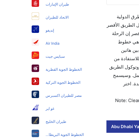
طيران الإمارات
طرق الدولية
الاتحاد للطيران
ل الطريق الأقصر
إنديغو
أقصر إن الرحلة
تغادر في 12:00 PM. أما الرحلة الأخيرة هي خطوط
Air India
فرق الزمني بين هاتين
سبايس جيت
 دبي كريك وفقا لبروتوكول الطريق الأقصر إلى هو 0. قم بحجز تذاكرك قبل 90 يوماً للاستفادة من
لرحلات من دبي كريك وفقا لبروتوكول الطريق
الخطوط الجوية القطرية
للتجوال أو للعمل. وسيسمح
الخطوط الجوية التركية
رحلات بلمسة واحدة. اختر
مصر للطيران اكسبرس
Note: Clear
غو اير
طيران الخليج
Abu Dhabi Ya
الخطوط الجوية البريطانية