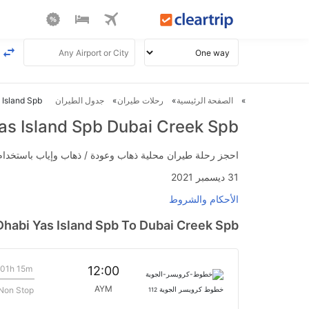
الصفحة الرئيسية
رحلات طيران
جدول الطيران
 Dhabi Yas Island Spb
u Dhabi Yas Island Spb Dubai Creek Spb
احجز رحلة طيران محلية ذهاب وعودة / ذهاب وإياب باستخدام رمز القسيمة FLIGHTS واحصل على
31 ديسمبر 2021
الأحكام والشروط
Dhabi Yas Island Spb To Dubai Creek Spb
01h 15m
12:00
AYM
Non Stop
خطوط كرويسر الجوية
112