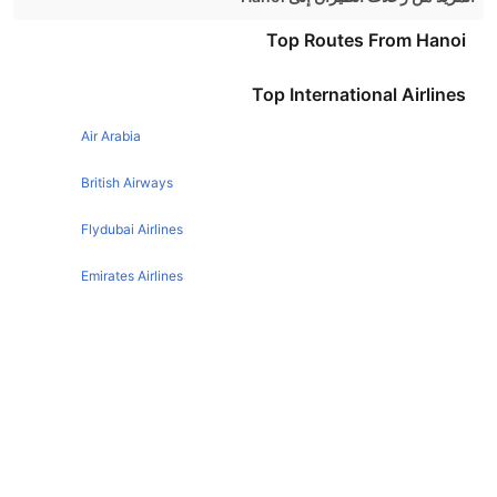
London Hanoi Flights
Top Routes From Hanoi
Singapore Hanoi Flights
Top International Airlines
Bangkok Hanoi Flights
Air Arabia
Hong Kong Hanoi Flights
Manila Hanoi Flights
British Airways
Kuala Lumpur Hanoi Flights
Flydubai Airlines
Emirates Airlines
Etihad Airways
Qatar Airways
Turkish Airlines
Egyptair Express Airlines