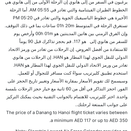
يرغبون في السفر من إلى هانوي إن الرحلة الأولى من إلى هانوي هي
إضافية للنوم.
الخطوط الطيران الفيتنامية والتي تغادر في 05:55 AM. أما الرحلة
هل يمكنني حمل طعامي الخاص؟
الأخيرة هي خطوط الباسيفيك الجوية والتي تغادر في 05:20 PM
نعم، يمكنك حمل طعامك الخاص، و لكن يجب أن يكون معبئا
تستغرق الرحلة في المتوسط 01h 20m ساعات بما في ذلك التوقف.
بشكل جيد.
وإن الفرق الزمني بين هاتين المدينتين هو 00h 01m وأرخص يوم
للسفر من هانوي إلى هو 117. قم بحجز تذاكرك قبل 90 يوماً
هل سيقدم لي الكحول على متن رحلة من إلى هانوي؟
للاستفادة من أفضل العروض. إن الرحلات من تغادر من ورمز الاتحاد
لا تقدم شركة الطيران الكحول على متن رحلة داخلية. يتم
الدولي للنقل الجوي لهذا المطار هو HAN. إن الرحلات من هانوي
تقديم الكحول على متن الرحلات الدولية فقط.
تغادر من ورمز الاتحاد الدولي للنقل الجوي لهذا المطار هو HAN.
ما متوسط أسعار رحلة الدرجة الاقتصادية من إلى هانوي؟
استخدم تطبيق كليرتريب سواءً كنت مسافر للتجوال أو للعمل.
تتراوح أسعار رحلة الدرجة الاقتصادية من AED 117 إلى
وسيسمح لك تقويم الأسعار بمقارنة الأسعار وتغيير تاريخ الحجز على
AED 350. الخطوط الطيران الفيتنامية, أنيبون, الخطوط
الفور. احجز التذاكر في أقل من 60 ثانية مع خيار حجز الرحلات بلمسة
الجوية الفرنسية, and خطوط الباسيفيك الجوية يوفرون
واحدة. اختر كليرتريب للاهتمام بالجوانب التقنية بحيث يمكنك التركيز
تذاكر في هذا النطاق من الأسعار.
على جوانب الممتعة لرحلتك..
هل اختيار إنجاز إجراءات السفر عبر الإنترنت متاح في رحلة
The price of a Danang to Hanoi flight ticket varies between
إلى هانوي؟
.
a minimum
AED
117
or up to AED
350
نعم، يتاح للمسافر خيار إنجاز إجراءات السفر في الرحلة من