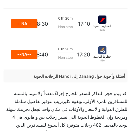
01h 20m
18:30
17:10
--NA--
الخطوط الجوية الفرنسية
Non stop
3323
01h 20m
18:40
17:20
--NA--
خطوط الباسيفيك الجوية
Non stop
566
أسئلة وأجوبة حول Danang إلى Hanoi الرحلات الجوية
هل صحيح أن VietJet Air تستغرق وقتا أقل في رحلة
قد يبدو حجز التذاكر للسفر للخارج إجراءً معقداً ولاسيما بالنسبة
مباشرة من إلىهانوي مما تستغرقه الخطوط الجوية الأخرى؟
للمسافرين للمرة الأولى. ويقوم كليرتريب بتوفير تفاصيل شاملة
نعم. توفر كل من VietJet Air أسرع رحلات الطيران على
للطرق الدولية والأسعار والأوقات في مكان واحد لجعل تجربتك سهلة
هذا الطريق،
ومريحة وإن الخطوط الجوية التي تسير رحلات بين و هانوي هي 4
هل توفر شركات الطيران مساحة إضافية للنوم؟
يوجد بالمجمل 482 رحلات متوفرة كل أسبوع للمسافرين الذين
كثير من خطوط طيران درجة رجال الأعمال توفر مساحة