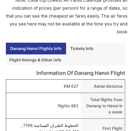
Note: Cleartrip Lowest Air Fares Calendar provides an
إلى هانوي عبر الإنترنت أو في المطار.
indication of prices (per person) for a range of dates, so
هل يمكنني حجز فنادق متوسطة التكلفة بالقرب من مطار
that you can see the cheapest air fares easily. The air fares
هانوي عبر الإنترنت؟
you see here may not be available at the time you try and
نعم، يمكن حجز فنادق متوسطة التكلفة بالقرب من المطار
book.
عبر اختيار فنادق كليرتريب.
Danang Hanoi Flights Info
Tickets Info
هل يتيح هانوي مطار إمكانية تغيير الحفاض للأطفال؟
نعم، يتيح مطار هانوي المطور حديثا هذه الإمكانية للأطفال
Flight timings & Other info
و الرضع.
Information Of Danang Hanoi Flight
627 KM
Aerial distance
Total flights from
482 flights
Danang to Hanoi in
a week
الخطوط الطيران الفيتنامية 7166 ,
First Flight