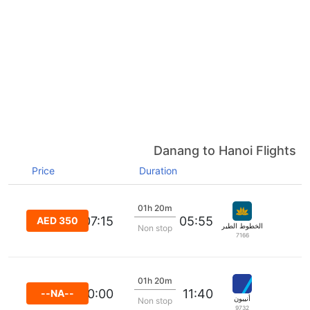
Danang to Hanoi Flights
Price
Duration
01h 20m
07:15
05:55
AED 350
الخطوط الطيران الفيتنامية
Non stop
7166
01h 20m
13:00:00
11:40
--NA--
أنيبون
Non stop
9732