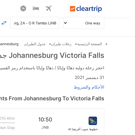
الصفحة الرئيسية
رحلات طيران
جدول الطيران
Johannesburg ل ctoria Falls
Johannesburg Victoria Falls جدول الطيران
احجز رحلة دولية ذهابًا وإيابًا / ذهابًا وإيابًا باستخدام رمز القسيمة FLIGHTS واحصل على استرداد نقدي فوري يصل إلى 700
31 ديسمبر 2021
الأحكام والشروط
ghts From Johannesburg To Victoria Falls
01h 40m
10:50
JNB
Non Stop
خطوط جنوب أفريقيا
40