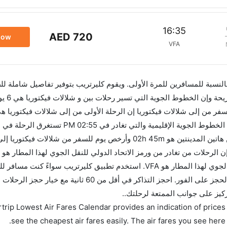
16:35
AED 720
now
VFA
 بالنسبة للمسافرين للمرة الأولى. ويقوم كليرتريب بتوفير تفاصيل شاملة لل
فر من إلى شلالات فيكتوريا إن الرحلة الأولى من إلى شلالات فيكتوري
من شلالات فيكتوريا تغادر من ورمز الاتحاد الدولي للنقل الجوي لهذا المطار هو VFA. استخدم تطبيق كليرتريب
وسيسمح لك تقويم الأسعار بمقارنة الأسعار وتغيير تاريخ الحجز على الفور. احجز التذاكر في أقل م
ركيز على جوانب الممتعة لرحلتك..
trip Lowest Air Fares Calendar provides an indication of prices 
see the cheapest air fares easily. The air fares you see here