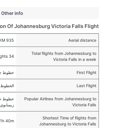
 Other info
on Of Johannesburg Victoria Falls Flight
935 KM
Aerial distance
Total flights from Johannesburg to
34 flights
Victoria Falls in a week
First Flight
خطوط جنوب أفريقيا
Last Flight
الخطوط الجوية الإق
Popular Airlines from Johannesburg to
خطوط جنو
Victoria Falls
زيمبابوي (الخاصة), nd
Shortest Time of flights from
1h 40m
Johannesburg to Victoria Falls