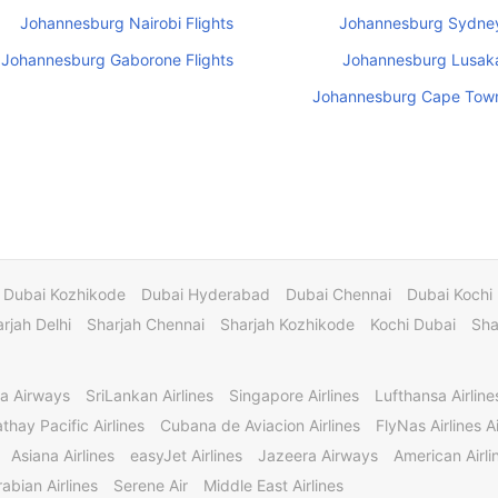
Johannesburg Nairobi Flights
Johannesburg Sydney
Johannesburg Gaborone Flights
Johannesburg Lusaka
Johannesburg Cape Town
Dubai Kozhikode
Dubai Hyderabad
Dubai Chennai
Dubai Kochi
rjah Delhi
Sharjah Chennai
Sharjah Kozhikode
Kochi Dubai
Sha
a Airways
SriLankan Airlines
Singapore Airlines
Lufthansa Airline
thay Pacific Airlines
Cubana de Aviacion Airlines
FlyNas Airlines Ai
Asiana Airlines
easyJet Airlines
Jazeera Airways
American Airli
abian Airlines
Serene Air
Middle East Airlines