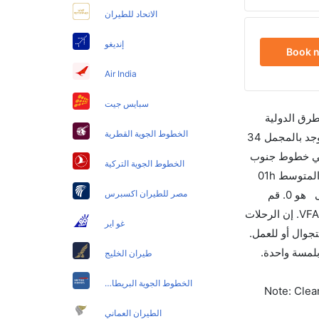
الاتحاد للطيران
إنديغو
Book 
Air India
سبايس جيت
طرق الدولية
الخطوط الجوية القطرية
والأسعار والأوقات في مكان واحد لجعل تجربتك سهلة ومريحة وإن الخطوط الجوية التي تسير رحلات بين و شلالات فيكتوريا هي 6 يوجد بالمجمل 34
ا هي خطوط جنوب
الخطوط الجوية التركية
أفريقيا والتي تغادر في 10:50 AM. أما الرحلة الأخيرة هي الخطوط الجوية الإقليمية والتي تغادر في 02:55 PM تستغرق الرحلة في المتوسط 01h
40m ساعات بما في ذلك التوقف. وإن الفرق الزمني بين هاتين المدينتين هو 02h 45m وأرخص يوم للسفر من شلالات فيكتوريا إلى هو 0. قم
مصر للطيران اكسبرس
بحجز تذاكرك قبل 90 يوماً للاستفادة من أفضل العروض. إن الرحلات من تغادر من ورمز الاتحاد الدولي للنقل الجوي لهذا المطار هو VFA. إن الرحلات
غو اير
 سواءً كنت مسافر للتجوال أو للعمل.
ن 60 ثانية مع خيار حجز الرحلات بلمسة واحدة.
طيران الخليج
الخطوط الجوية البريطانية
Note: Clear
الطيران العماني