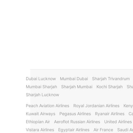
Dubai Lucknow
Mumbai Dubai
Sharjah Trivandrum
Mumbai Sharjah
Sharjah Mumbai
Kochi Sharjah
Sha
Sharjah Lucknow
Peach Aviation Airlines
Royal Jordanian Airlines
Keny
Kuwait Airways
Pegasus Airlines
Ryanair Airlines
Ca
Ethiopian Air
Aeroflot Russian Airlines
United Airlines
Vistara Airlines
Egyptair Airlines
Air France
Saudi Ar