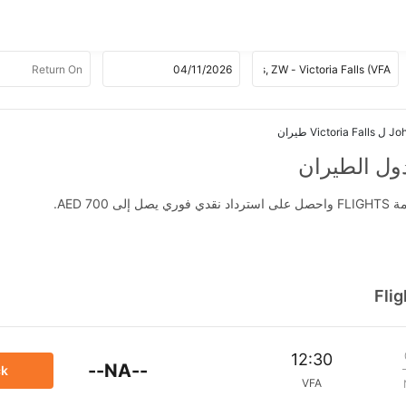
Vi طيران
AED .
Fli
12:30
--NA--
ck
VFA