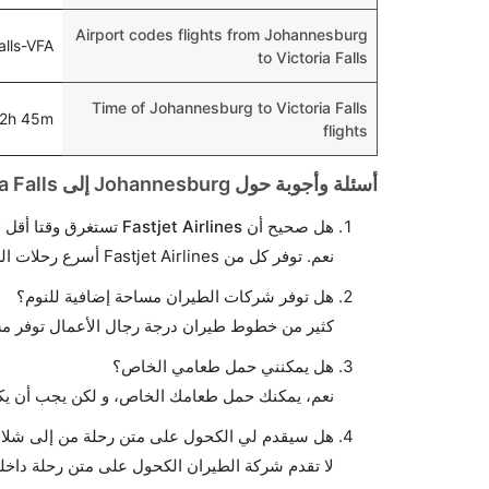
Airport codes flights from Johannesburg
alls-VFA
to Victoria Falls
Time of Johannesburg to Victoria Falls
2h 45m
flights
أسئلة وأجوبة حول Johannesburg إلى Victoria Falls الرحلات الجوية
هل صحيح أن Fastjet Airlines تستغرق وقتا أقل في رحلة مباشرة من إلىشلالات فيكتوريا مما تستغرقه الخطوط الجوية الأخرى؟
نعم. توفر كل من Fastjet Airlines أسرع رحلات الطيران على هذا الطريق،
هل توفر شركات الطيران مساحة إضافية للنوم؟
كثير من خطوط طيران درجة رجال الأعمال توفر مس
هل يمكنني حمل طعامي الخاص؟
نعم، يمكنك حمل طعامك الخاص، و لكن يجب أن يكو
هل سيقدم لي الكحول على متن رحلة من إلى شلالا
لا تقدم شركة الطيران الكحول على متن رحلة داخلي