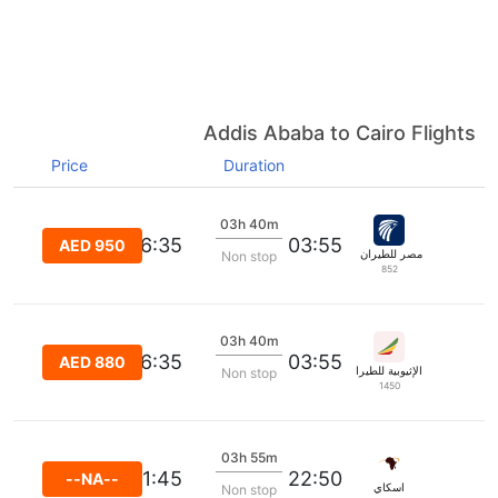
Addis Ababa to Cairo Flights
Price
Duration
03h 40m
06:35
03:55
AED 950
مصر للطيران اكسبرس
Non stop
852
03h 40m
06:35
03:55
AED 880
الإثيوبية للطيران
Non stop
1450
03h 55m
01:45
22:50
--NA--
اسكاي
Non stop