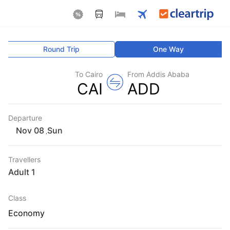
Round Trip
One Way
To Cairo
From Addis Ababa
CAI
ADD
Departure
Sun
,
Travellers
1 Adult
Class
Economy