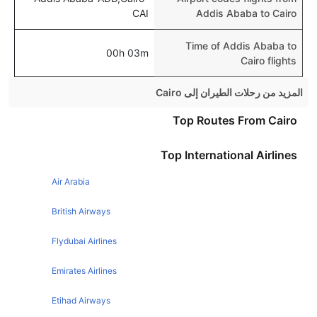
CAI
Addis Ababa to Cairo
Time of Addis Ababa to
00h 03m
Cairo flights
المزيد من رحلات الطيران إلى Cairo
London Cairo Flights
Top Routes From Cairo
Dubai Cairo Flights
Top International Airlines
Jeddah Cairo Flights
Air Arabia
Riyadh Cairo Flights
Abu Dhabi Cairo Flights
British Airways
Dammam Cairo Flights
Flydubai Airlines
Amman Cairo Flights
Emirates Airlines
Paris Cairo Flights
Etihad Airways
Hurghada Cairo Flights