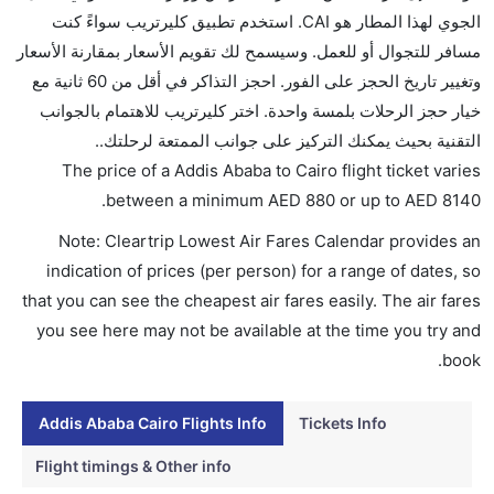
الجوي لهذا المطار هو CAI. استخدم تطبيق كليرتريب سواءً كنت
تقديم الكحول على متن الرحلات الدولية فقط.
مسافر للتجوال أو للعمل. وسيسمح لك تقويم الأسعار بمقارنة الأسعار
ما متوسط أسعار رحلة الدرجة الاقتصادية من إلى القاهرة؟
وتغيير تاريخ الحجز على الفور. احجز التذاكر في أقل من 60 ثانية مع
تتراوح أسعار رحلة الدرجة الاقتصادية من AED 880 إلى
خيار حجز الرحلات بلمسة واحدة. اختر كليرتريب للاهتمام بالجوانب
AED 8140. مصر للطيران اكسبرس, الإثيوبية للطيران, and
التقنية بحيث يمكنك التركيز على جوانب الممتعة لرحلتك..
اسكاي يوفرون تذاكر في هذا النطاق من الأسعار.
The price of a Addis Ababa to Cairo flight ticket varies
هل اختيار إنجاز إجراءات السفر عبر الإنترنت متاح في رحلة
.
between a minimum
AED
880
or up to AED
8140
إلى القاهرة؟
Note: Cleartrip Lowest Air Fares Calendar provides an
نعم، يتاح للمسافر خيار إنجاز إجراءات السفر في الرحلة من
indication of prices (per person) for a range of dates, so
إلى القاهرة عبر الإنترنت أو في المطار.
that you can see the cheapest air fares easily. The air fares
هل يمكنني حجز فنادق متوسطة التكلفة بالقرب من مطار
you see here may not be available at the time you try and
القاهرة عبر الإنترنت؟
book.
نعم، يمكن حجز فنادق متوسطة التكلفة بالقرب من المطار
عبر اختيار فنادق كليرتريب.
Addis Ababa Cairo Flights Info
Tickets Info
هل يتيح القاهرة مطار إمكانية تغيير الحفاض للأطفال؟
Flight timings & Other info
نعم، يتيح مطار القاهرة المطور حديثا هذه الإمكانية للأطفال