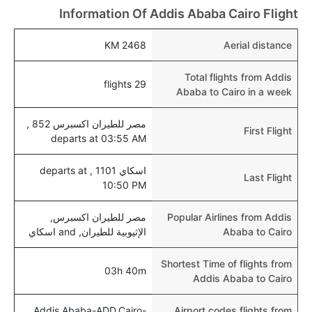
Information Of Addis Ababa Cairo Flight
و الرضع.
2468 KM
Aerial distance
Total flights from Addis
29 flights
Ababa to Cairo in a week
مصر للطيران اكسبرس 852 ,
First Flight
departs at 03:55 AM
اسكاي 1101 , departs at
Last Flight
10:50 PM
Popular Airlines from Addis
مصر للطيران اكسبرس,
Ababa to Cairo
الإثيوبية للطيران, and اسكاي
Shortest Time of flights from
03h 40m
Addis Ababa to Cairo
Addis Ababa-ADD,Cairo-
Airport codes flights from