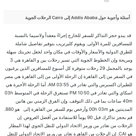
1101
أسئلة وأجوبة حول Addis Ababa إلى Cairo الرحلات الجوية
هل صحيح أن Ethiopian Air تستغرق وقتا أقل في رحلة
قد يبدو حجز التذاكر للسفر للخارج إجراءً معقداً ولاسيما بالنسبة
مباشرة من إلىالقاهرة مما تستغرقه الخطوط الجوية
للمسافرين للمرة الأولى. ويقوم كليرتريب بتوفير تفاصيل شاملة
الأخرى؟
للطرق الدولية والأسعار والأوقات في مكان واحد لجعل تجربتك سهلة
نعم. توفر كل من Ethiopian Air أسرع رحلات الطيران على
ومريحة وإن الخطوط الجوية التي تسير رحلات بين و القاهرة هي 3
هذا الطريق،
يوجد بالمجمل 29 رحلات متوفرة كل أسبوع للمسافرين الذين يرغبون
هل توفر شركات الطيران مساحة إضافية للنوم؟
في السفر من إلى القاهرة إن الرحلة الأولى من إلى القاهرة هي مصر
كثير من خطوط طيران درجة رجال الأعمال توفر مساحة
للطيران اكسبرس والتي تغادر في 03:55 AM. أما الرحلة الأخيرة هي
إضافية للنوم.
اسكاي والتي تغادر في 10:50 PM تستغرق الرحلة في المتوسط 03h
هل يمكنني حمل طعامي الخاص؟
40m ساعات بما في ذلك التوقف. وإن الفرق الزمني بين هاتين
نعم، يمكنك حمل طعامك الخاص، و لكن يجب أن يكون معبئا
المدينتين هو 00h 03m وأرخص يوم للسفر من القاهرة إلى هو 880.
بشكل جيد.
قم بحجز تذاكرك قبل 90 يوماً للاستفادة من أفضل العروض. إن
الرحلات من تغادر من ورمز الاتحاد الدولي للنقل الجوي لهذا المطار
هل سيقدم لي الكحول على متن رحلة من إلى القاهرة؟
هو CAI. إن الرحلات من القاهرة تغادر من ورمز الاتحاد الدولي للنقل
لا تقدم شركة الطيران الكحول على متن رحلة داخلية. يتم