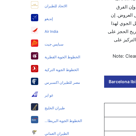
الاتحاد للطيران
عات بما في ذلك التوقف. وإن الفرق
اكرك قبل 90 يوماً للاستفادة من أفضل العروض. إن
إنديغو
اد الدولي للنقل الجوي لهذا
تاريخ الحجز على
Air India
نك التركيز على
سبايس جيت
Note: Clear
الخطوط الجوية القطرية
الخطوط الجوية التركية
Barcelona Ibi
مصر للطيران اكسبرس
غو اير
طيران الخليج
الخطوط الجوية البريطانية
الطيران العماني