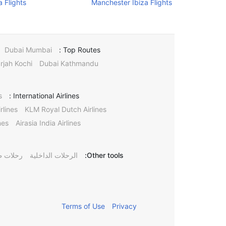
 Flights
Manchester Ibiza Flights
Dubai Mumbai
Top Routes :
rjah Kochi
Dubai Kathmandu
s
International Airlines :
rlines
KLM Royal Dutch Airlines
nes
Airasia India Airlines
Other tools:
الرحلات الداخلية
رحلات ط
Terms of Use
Privacy