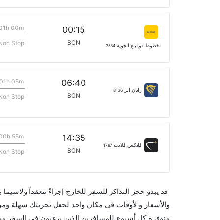
01h 00m
00:15
BCN
Non Stop
خطوط فويلينغ الجوية
3534
01h 05m
06:40
رايان اير
8136
BCN
Non Stop
00h 55m
14:35
فليكس فلايت
1787
BCN
Non Stop
قد يبدو حجز التذاكر للسفر للخارج إجراءً معقداً ولاسيما