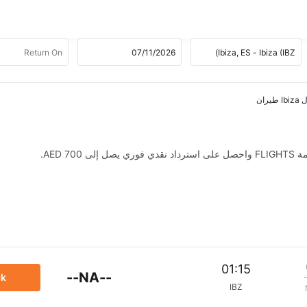
AED .
01:15
--NA--
ck
IBZ