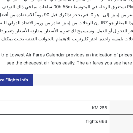
الرحلة الأخيرة هي فليكس فلايت والتي تغادر في 02:35 PM تستغرق الرحلة في المتوسط 00h 55m سا
الزمني بين هاتين المدينتين هو 00h 01m وأرخص يوم للسفر من إيبيزا إلى هو 0. قم بحجز تذ
الرحلات من تغادر من ورمز الاتحاد الدولي للنقل الجوي لهذا المطار هو IBZ. إن الرحلات من إيبيزا تغادر من ورمز الاتح
كنت مسافر للتجوال أو للعمل. وسيسمح لك تقويم الأسعار بمقارنة الأسعار وتغيير 
ن 60 ثانية مع خيار حجز الرحلات بلمسة واحدة. اختر كليرتريب للاهتمام بالجوانب التقنية بحيث يمك
trip Lowest Air Fares Calendar provides an indication of prices 
see the cheapest air fares easily. The air fares you see here
za Flights Info
288 KM
666 flights