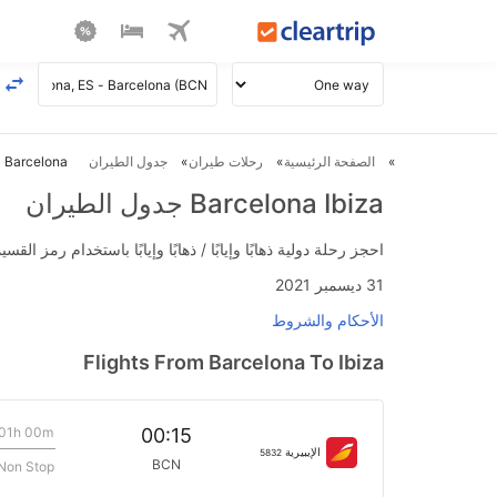
الصفحة الرئيسية
رحلات طيران
جدول الطيران
Barcelona ل Ibiza طيران
Barcelona Ibiza جدول الطيران
احجز رحلة دولية ذهابًا وإيابًا / ذهابًا وإيابًا باستخدام رمز القسيمة FLIGHTS واحصل على استرداد نقدي فوري يصل إلى 700
31 ديسمبر 2021
الأحكام والشروط
Flights From Barcelona To Ibiza
01h 00m
00:15
الإيبيرية
5832
BCN
Non Stop