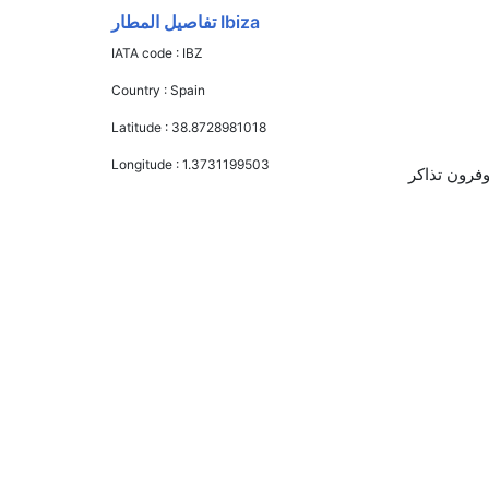
Ibiza تفاصيل المطار
IATA code :
IBZ
Country :
Spain
Latitude :
38.8728981018
Longitude :
1.3731199503
يلينغ الجوية, رايان اير, and فليكس فلايت يوفرون تذاكر