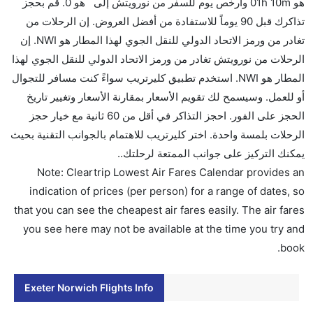
هو 01h 10m وأرخص يوم للسفر من نورويتش إلى هو 0. قم بحجز
هل سيقدم لي الكحول على متن رحلة من إلى نورويتش؟
تذاكرك قبل 90 يوماً للاستفادة من أفضل العروض. إن الرحلات من
لا تقدم شركة الطيران الكحول على متن رحلة داخلية. يتم
تغادر من ورمز الاتحاد الدولي للنقل الجوي لهذا المطار هو NWI. إن
تقديم الكحول على متن الرحلات الدولية فقط.
الرحلات من نورويتش تغادر من ورمز الاتحاد الدولي للنقل الجوي لهذا
ما متوسط أسعار رحلة الدرجة الاقتصادية من إلى
المطار هو NWI. استخدم تطبيق كليرتريب سواءً كنت مسافر للتجوال
نورويتش؟
أو للعمل. وسيسمح لك تقويم الأسعار بمقارنة الأسعار وتغيير تاريخ
تتراوح أسعار رحلة الدرجة الاقتصادية من AED 0 إلى AED
الحجز على الفور. احجز التذاكر في أقل من 60 ثانية مع خيار حجز
0. فلاي بي يوفرون تذاكر في هذا النطاق من الأسعار.
الرحلات بلمسة واحدة. اختر كليرتريب للاهتمام بالجوانب التقنية بحيث
هل اختيار إنجاز إجراءات السفر عبر الإنترنت متاح في رحلة
يمكنك التركيز على جوانب الممتعة لرحلتك..
إلى نورويتش؟
Note: Cleartrip Lowest Air Fares Calendar provides an
نعم، يتاح للمسافر خيار إنجاز إجراءات السفر في الرحلة من
indication of prices (per person) for a range of dates, so
إلى نورويتش عبر الإنترنت أو في المطار.
that you can see the cheapest air fares easily. The air fares
you see here may not be available at the time you try and
هل يمكنني حجز فنادق متوسطة التكلفة بالقرب من مطار
book.
نورويتش عبر الإنترنت؟
نعم، يمكن حجز فنادق متوسطة التكلفة بالقرب من المطار
Exeter Norwich Flights Info
عبر اختيار فنادق كليرتريب.