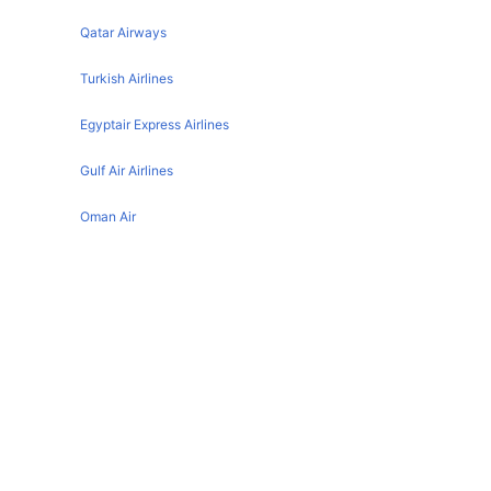
Qatar Airways
Turkish Airlines
Egyptair Express Airlines
Gulf Air Airlines
Oman Air
Exeter تفاصيل المطار
IATA code :
EXT
Address :
Exeter
Country :
United Kingdom
Latitude :
50.7344017029
Longitude :
-3.4138898849
Norwich تفاصيل المطار
IATA code :
NWI