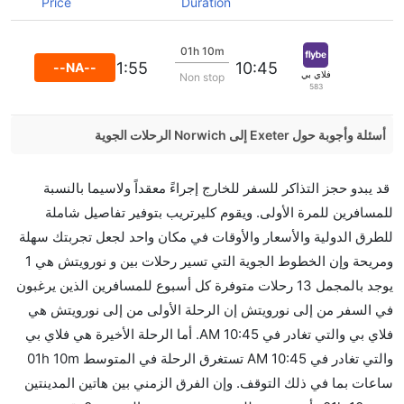
Price
Duration
01h 10m
11:55
10:45
--NA--
فلاي بي
Non stop
583
أسئلة وأجوبة حول Exeter إلى Norwich الرحلات الجوية
هل صحيح أن تستغرق وقتا أقل في رحلة مباشرة من
قد يبدو حجز التذاكر للسفر للخارج إجراءً معقداً ولاسيما بالنسبة
إلىنورويتش مما تستغرقه الخطوط الجوية الأخرى؟
للمسافرين للمرة الأولى. ويقوم كليرتريب بتوفير تفاصيل شاملة
نعم. توفر كل من أسرع رحلات الطيران على هذا الطريق،
للطرق الدولية والأسعار والأوقات في مكان واحد لجعل تجربتك سهلة
هل توفر شركات الطيران مساحة إضافية للنوم؟
ومريحة وإن الخطوط الجوية التي تسير رحلات بين و نورويتش هي 1
كثير من خطوط طيران درجة رجال الأعمال توفر مساحة
يوجد بالمجمل 13 رحلات متوفرة كل أسبوع للمسافرين الذين يرغبون
إضافية للنوم.
في السفر من إلى نورويتش إن الرحلة الأولى من إلى نورويتش هي
هل يمكنني حمل طعامي الخاص؟
فلاي بي والتي تغادر في 10:45 AM. أما الرحلة الأخيرة هي فلاي بي
نعم، يمكنك حمل طعامك الخاص، و لكن يجب أن يكون معبئا
والتي تغادر في 10:45 AM تستغرق الرحلة في المتوسط 01h 10m
بشكل جيد.
ساعات بما في ذلك التوقف. وإن الفرق الزمني بين هاتين المدينتين