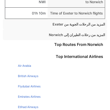
NWI
to Norwich
01h 10m
Time of Exeter to Norwich flights
المزيد من الرحلات الجوية من Exeter
Exeter London Flights
المزيد من رحلات الطيران إلى Norwich
Exeter Manchester Flights
Aberdeen Norwich Flights
Top Routes From Norwich
Exeter Edinburgh Flights
Top International Airlines
Exeter Dublin Flights
Exeter Newcastle Flights
Air Arabia
Exeter Amsterdam Flights
British Airways
Exeter Malaga Flights
Flydubai Airlines
Exeter Paris Flights
Emirates Airlines
Exeter Glasgow Flights
Etihad Airways