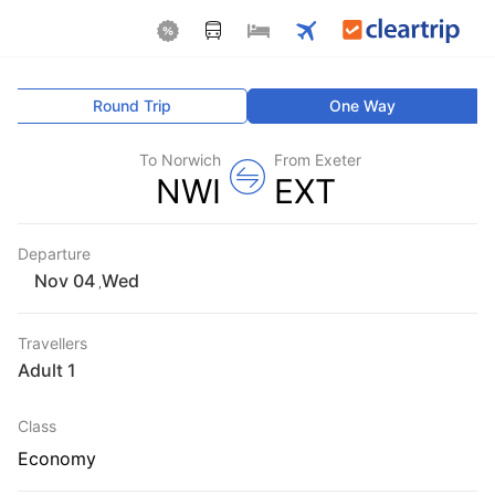
Round Trip
One Way
To Norwich
From Exeter
NWI
EXT
Departure
Wed
,
Travellers
1 Adult
Class
Economy