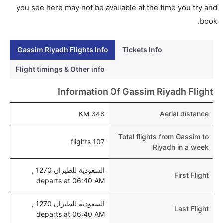
الرياض عبر الإنترنت؟
you see here may not be available at the time you try and
نعم، يمكن حجز فنادق متوسطة التكلفة بالقرب من المطار
book.
عبر اختيار فنادق كليرتريب.
Gassim Riyadh Flights Info
Tickets Info
هل يتيح الرياض مطار إمكانية تغيير الحفاض للأطفال؟
نعم، يتيح مطار الرياض المطور حديثا هذه الإمكانية للأطفال
Flight timings & Other info
و الرضع.
Information Of Gassim Riyadh Flight
348 KM
Aerial distance
Total flights from Gassim to
107 flights
Riyadh in a week
السعودية للطيران 1270 ,
First Flight
departs at 06:40 AM
السعودية للطيران 1270 ,
Last Flight
departs at 06:40 AM