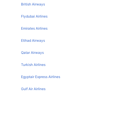
British Airways
Flydubai Airlines
Emirates Airlines
Etihad Airways
Qatar Airways
Turkish Airlines
Egyptair Express Airlines
Gulf Air Airlines
Oman Air
Gassim تفاصيل المطار
IATA code :
ELQ