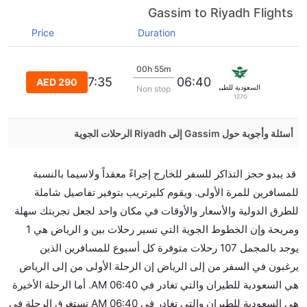
Gassim to Riyadh Flights
Price
Duration
00h 55m
07:35
06:40
AED 290
السعودية للطيران
Non stop
1270
أسئلة وأجوبة حول Gassim إلى Riyadh الرحلات الجوية
هل صحيح أن Saudi Arabian Air تستغرق وقتا أقل في
قد يبدو حجز التذاكر للسفر للخارج إجراءً معقداً ولاسيما بالنسبة
رحلة مباشرة من إلىالرياض مما تستغرقه الخطوط الجوية
للمسافرين للمرة الأولى. ويقوم كليرتريب بتوفير تفاصيل شاملة
الأخرى؟
للطرق الدولية والأسعار والأوقات في مكان واحد لجعل تجربتك سهلة
نعم. توفر كل من Saudi Arabian Air أسرع رحلات الطيران
ومريحة وإن الخطوط الجوية التي تسير رحلات بين و الرياض هي 1
على هذا الطريق،
يوجد بالمجمل 107 رحلات متوفرة كل أسبوع للمسافرين الذين
هل توفر شركات الطيران مساحة إضافية للنوم؟
يرغبون في السفر من إلى الرياض إن الرحلة الأولى من إلى الرياض
كثير من خطوط طيران درجة رجال الأعمال توفر مساحة
هي السعودية للطيران والتي تغادر في 06:40 AM. أما الرحلة الأخيرة
إضافية للنوم.
هي السعودية للطيران والتي تغادر في 06:40 AM تستغرق الرحلة في