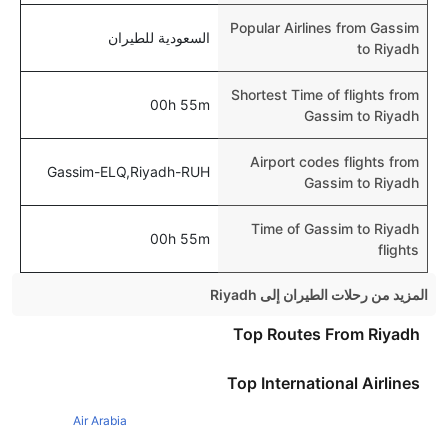
Popular Airlines from Gassim
السعودية للطيران
to Riyadh
Shortest Time of flights from
00h 55m
Gassim to Riyadh
Airport codes flights from
Gassim-ELQ,Riyadh-RUH
Gassim to Riyadh
Time of Gassim to Riyadh
00h 55m
flights
المزيد من رحلات الطيران إلى Riyadh
Cairo Riyadh Flights
Top Routes From Riyadh
Jeddah Riyadh Flights
Top International Airlines
Dubai Riyadh Flights
Air Arabia