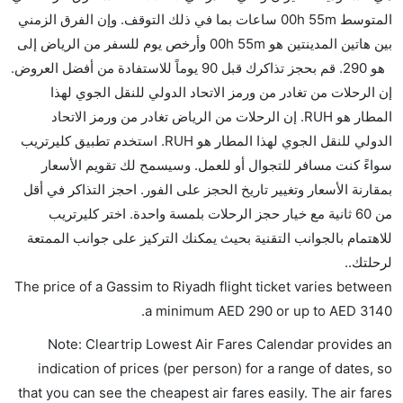
هل يمكنني حمل طعامي الخاص؟
المتوسط 00h 55m ساعات بما في ذلك التوقف. وإن الفرق الزمني
نعم، يمكنك حمل طعامك الخاص، و لكن يجب أن يكون معبئا
بين هاتين المدينتين هو 00h 55m وأرخص يوم للسفر من الرياض إلى
بشكل جيد.
هو 290. قم بحجز تذاكرك قبل 90 يوماً للاستفادة من أفضل العروض.
إن الرحلات من تغادر من ورمز الاتحاد الدولي للنقل الجوي لهذا
هل سيقدم لي الكحول على متن رحلة من إلى الرياض؟
المطار هو RUH. إن الرحلات من الرياض تغادر من ورمز الاتحاد
لا تقدم شركة الطيران الكحول على متن رحلة داخلية. يتم
الدولي للنقل الجوي لهذا المطار هو RUH. استخدم تطبيق كليرتريب
تقديم الكحول على متن الرحلات الدولية فقط.
سواءً كنت مسافر للتجوال أو للعمل. وسيسمح لك تقويم الأسعار
ما متوسط أسعار رحلة الدرجة الاقتصادية من إلى الرياض؟
بمقارنة الأسعار وتغيير تاريخ الحجز على الفور. احجز التذاكر في أقل
تتراوح أسعار رحلة الدرجة الاقتصادية من AED 290 إلى
من 60 ثانية مع خيار حجز الرحلات بلمسة واحدة. اختر كليرتريب
AED 3140. السعودية للطيران يوفرون تذاكر في هذا
للاهتمام بالجوانب التقنية بحيث يمكنك التركيز على جوانب الممتعة
النطاق من الأسعار.
لرحلتك..
هل اختيار إنجاز إجراءات السفر عبر الإنترنت متاح في رحلة
The price of a Gassim to Riyadh flight ticket varies between
إلى الرياض؟
.
a minimum
AED
290
or up to AED
3140
نعم، يتاح للمسافر خيار إنجاز إجراءات السفر في الرحلة من
Note: Cleartrip Lowest Air Fares Calendar provides an
إلى الرياض عبر الإنترنت أو في المطار.
indication of prices (per person) for a range of dates, so
هل يمكنني حجز فنادق متوسطة التكلفة بالقرب من مطار
that you can see the cheapest air fares easily. The air fares