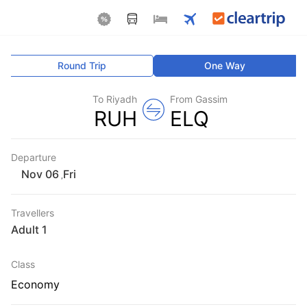
Round Trip
One Way
To Riyadh
From Gassim
RUH
ELQ
Departure
Fri
,
Travellers
1 Adult
Class
Economy