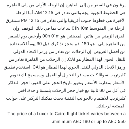
كثير من خطوط طيران درجة رجال الأعمال توفر مساحة
يرغبون في السفر من إلى القاهرة إن الرحلة الأولى من إلى القاهرة
إضافية للنوم.
هي الخطوط الجوية ايجه والتي تغادر في 12:15 AM. أما الرحلة
هل يمكنني حمل طعامي الخاص؟
الأخيرة هي خطوط جنوب أفريقيا والتي تغادر في 12:15 PM تستغرق
نعم، يمكنك حمل طعامك الخاص، و لكن يجب أن يكون معبئا
الرحلة في المتوسط 01h 10m ساعات بما في ذلك التوقف. وإن
بشكل جيد.
الفرق الزمني بين هاتين المدينتين هو 00h 01m وأرخص يوم للسفر
من القاهرة إلى هو 180. قم بحجز تذاكرك قبل 90 يوماً للاستفادة
هل سيقدم لي الكحول على متن رحلة من إلى القاهرة؟
من أفضل العروض. إن الرحلات من تغادر من ورمز الاتحاد الدولي
لا تقدم شركة الطيران الكحول على متن رحلة داخلية. يتم
للنقل الجوي لهذا المطار هو CAI. إن الرحلات من القاهرة تغادر من
تقديم الكحول على متن الرحلات الدولية فقط.
ورمز الاتحاد الدولي للنقل الجوي لهذا المطار هو CAI. استخدم تطبيق
ما متوسط أسعار رحلة الدرجة الاقتصادية من إلى القاهرة؟
كليرتريب سواءً كنت مسافر للتجوال أو للعمل. وسيسمح لك تقويم
تتراوح أسعار رحلة الدرجة الاقتصادية من AED 180 إلى
الأسعار بمقارنة الأسعار وتغيير تاريخ الحجز على الفور. احجز التذاكر
AED 550. الخطوط الجوية ايجه, مصر للطيران اكسبرس,
في أقل من 60 ثانية مع خيار حجز الرحلات بلمسة واحدة. اختر
النيل للطيران, and خطوط جنوب أفريقيا يوفرون تذاكر في
كليرتريب للاهتمام بالجوانب التقنية بحيث يمكنك التركيز على جوانب
هذا النطاق من الأسعار.
الممتعة لرحلتك..
هل اختيار إنجاز إجراءات السفر عبر الإنترنت متاح في رحلة
The price of a Luxor to Cairo flight ticket varies between a
إلى القاهرة؟
.
minimum
AED
180
or up to AED
550
نعم، يتاح للمسافر خيار إنجاز إجراءات السفر في الرحلة من