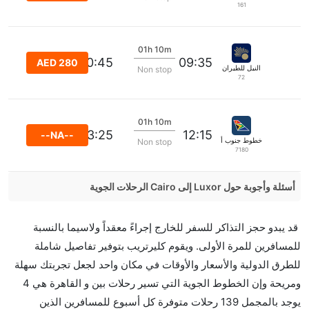
161
01h 10m
10:45
09:35
AED 280
النيل للطيران
Non stop
72
01h 10m
13:25
12:15
--NA--
خطوط جنوب أفريقيا
Non stop
7180
أسئلة وأجوبة حول Luxor إلى Cairo الرحلات الجوية
هل صحيح أن Nile Air تستغرق وقتا أقل في رحلة مباشرة
قد يبدو حجز التذاكر للسفر للخارج إجراءً معقداً ولاسيما بالنسبة
من إلىالقاهرة مما تستغرقه الخطوط الجوية الأخرى؟
للمسافرين للمرة الأولى. ويقوم كليرتريب بتوفير تفاصيل شاملة
نعم. توفر كل من Nile Air أسرع رحلات الطيران على هذا
للطرق الدولية والأسعار والأوقات في مكان واحد لجعل تجربتك سهلة
الطريق،
ومريحة وإن الخطوط الجوية التي تسير رحلات بين و القاهرة هي 4
هل توفر شركات الطيران مساحة إضافية للنوم؟
يوجد بالمجمل 139 رحلات متوفرة كل أسبوع للمسافرين الذين