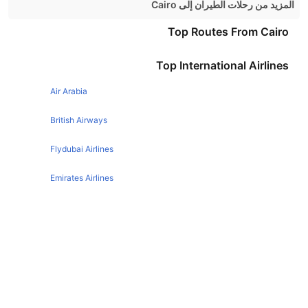
المزيد من رحلات الطيران إلى Cairo
London Cairo Flights
Top Routes From Cairo
Dubai Cairo Flights
Top International Airlines
Jeddah Cairo Flights
Air Arabia
Riyadh Cairo Flights
Abu Dhabi Cairo Flights
British Airways
Dammam Cairo Flights
Flydubai Airlines
Amman Cairo Flights
Emirates Airlines
Paris Cairo Flights
Etihad Airways
Hurghada Cairo Flights
Beirut Cairo Flights
Qatar Airways
Turkish Airlines
Egyptair Express Airlines