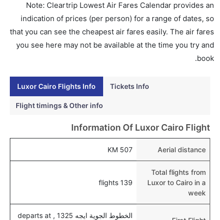
Note: Cleartrip Lowest Air Fares Calendar provides an
إلى القاهرة عبر الإنترنت أو في المطار.
indication of prices (per person) for a range of dates, so
هل يمكنني حجز فنادق متوسطة التكلفة بالقرب من مطار
that you can see the cheapest air fares easily. The air fares
القاهرة عبر الإنترنت؟
you see here may not be available at the time you try and
نعم، يمكن حجز فنادق متوسطة التكلفة بالقرب من المطار
book.
عبر اختيار فنادق كليرتريب.
Luxor Cairo Flights Info
Tickets Info
هل يتيح القاهرة مطار إمكانية تغيير الحفاض للأطفال؟
نعم، يتيح مطار القاهرة المطور حديثا هذه الإمكانية للأطفال
Flight timings & Other info
و الرضع.
Information Of Luxor Cairo Flight
507 KM
Aerial distance
Total flights from
139 flights
Luxor to Cairo in a
week
الخطوط الجوية ايجه 1325 , departs at