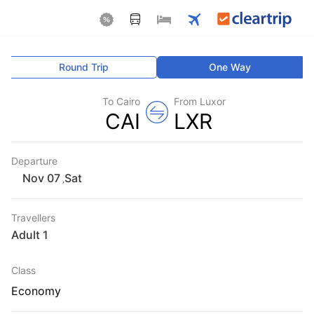
Round Trip
One Way
To Cairo
From Luxor
CAI
LXR
Departure
Sat
,
Travellers
1 Adult
Class
Economy