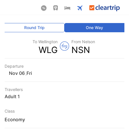
Round Trip
One Way
To Wellington
From Nelson
WLG
NSN
Departure
Fri
,
Travellers
1 Adult
Class
Economy