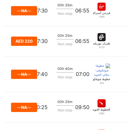
00h 35m
07:30
06:55
--NA--
فيرجن أستراليا
Non stop
7590
00h 35m
07:30
06:55
AED 220
طيران نيوزيلندا
Non stop
5170
00h 40m
07:40
07:00
--NA--
Non stop
خطوط شوفكوفي شلاي الجوية
322
00h 35m
10:25
09:50
--NA--
الخطوط الجوية كانتاس
Non stop
5391