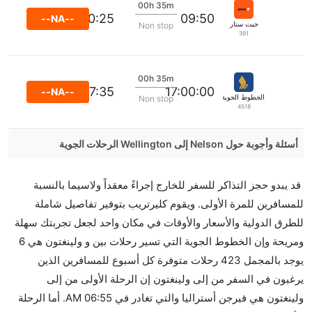
00h 35m
10:25
09:50
--NA--
جيت ستار
Non stop
391
00h 35m
17:35
17:00:00
--NA--
الخطوط الجوية السنغافورية
Non stop
4518
أسئلة وأجوبة حول Nelson إلى Wellington الرحلات الجوية
هل صحيح أن Air New Zealand تستغرق وقتا أقل في
قد يبدو حجز التذاكر للسفر للخارج إجراءً معقداً ولاسيما بالنسبة
رحلة مباشرة من إلىولينغتون مما تستغرقه الخطوط الجوية
للمسافرين للمرة الأولى. ويقوم كليرتريب بتوفير تفاصيل شاملة
الأخرى؟
للطرق الدولية والأسعار والأوقات في مكان واحد لجعل تجربتك سهلة
نعم. توفر كل من Air New Zealand أسرع رحلات الطيران
ومريحة وإن الخطوط الجوية التي تسير رحلات بين و ولينغتون هي 6
على هذا الطريق،
يوجد بالمجمل 423 رحلات متوفرة كل أسبوع للمسافرين الذين
هل توفر شركات الطيران مساحة إضافية للنوم؟
يرغبون في السفر من إلى ولينغتون إن الرحلة الأولى من إلى
كثير من خطوط طيران درجة رجال الأعمال توفر مساحة
ولينغتون هي فيرجن أستراليا والتي تغادر في 06:55 AM. أما الرحلة
إضافية للنوم.