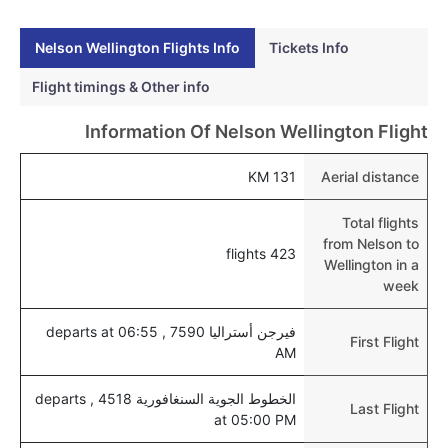
نعم، يتاح للمسافر خيار إنجاز إجراءات السفر في الرحلة من
إلى ولينغتون عبر الإنترنت أو في المطار.
Nelson Wellington Flights Info
Tickets Info
هل يمكنني حجز فنادق متوسطة التكلفة بالقرب من مطار
Flight timings & Other info
ولينغتون عبر الإنترنت؟
Information Of Nelson Wellington Flight
نعم، يمكن حجز فنادق متوسطة التكلفة بالقرب من المطار
عبر اختيار فنادق كليرتريب.
131 KM
Aerial distance
هل يتيح ولينغتون مطار إمكانية تغيير الحفاض للأطفال؟
Total flights
نعم، يتيح مطار ولينغتون المطور حديثا هذه الإمكانية
from Nelson to
للأطفال و الرضع.
423 flights
Wellington in a
week
فيرجن أستراليا 7590 , departs at 06:55
First Flight
AM
الخطوط الجوية السنغافورية 4518 , departs
Last Flight
at 05:00 PM