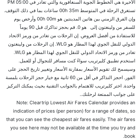
الأخيرة هي الخطوط الجوية السنغافورية والتي تغادر في 05:00 PM
هل يمكنني حمل طعامي الخاص؟
تستغرق الرحلة في المتوسط 00h 35m ساعات بما في ذلك التوقف.
نعم، يمكنك حمل طعامك الخاص، و لكن يجب أن يكون معبئا
وإن الفرق الزمني بين هاتين المدينتين هو 00h 00m وأرخص يوم
بشكل جيد.
للسفر من ولينغتون إلى هو 0. قم بحجز تذاكرك قبل 90 يوماً
للاستفادة من أفضل العروض. إن الرحلات من تغادر من ورمز الاتحاد
هل سيقدم لي الكحول على متن رحلة من إلى ولينغتون؟
الدولي للنقل الجوي لهذا المطار هو WLG. إن الرحلات من ولينغتون
لا تقدم شركة الطيران الكحول على متن رحلة داخلية. يتم
تغادر من ورمز الاتحاد الدولي للنقل الجوي لهذا المطار هو WLG.
تقديم الكحول على متن الرحلات الدولية فقط.
استخدم تطبيق كليرتريب سواءً كنت مسافر للتجوال أو للعمل.
ما متوسط أسعار رحلة الدرجة الاقتصادية من إلى
وسيسمح لك تقويم الأسعار بمقارنة الأسعار وتغيير تاريخ الحجز على
ولينغتون؟
الفور. احجز التذاكر في أقل من 60 ثانية مع خيار حجز الرحلات بلمسة
تتراوح أسعار رحلة الدرجة الاقتصادية من AED 0 إلى AED
واحدة. اختر كليرتريب للاهتمام بالجوانب التقنية بحيث يمكنك التركيز
220. فيرجن أستراليا, طيران نيوزيلندا, خطوط شوفكوفي
على جوانب الممتعة لرحلتك..
شلاي الجوية, الخطوط الجوية كانتاس, جيت ستار, and
Note: Cleartrip Lowest Air Fares Calendar provides an
الخطوط الجوية السنغافورية يوفرون تذاكر في هذا النطاق
indication of prices (per person) for a range of dates, so
من الأسعار.
that you can see the cheapest air fares easily. The air fares
هل اختيار إنجاز إجراءات السفر عبر الإنترنت متاح في رحلة
you see here may not be available at the time you try and
إلى ولينغتون؟
book.