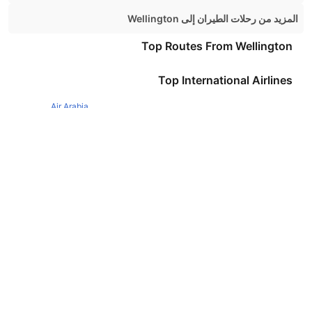
Nelson Auckland Flights
المزيد من رحلات الطيران إلى Wellington
Auckland Wellington Flights
Top Routes From Wellington
Sydney Wellington Flights
Top International Airlines
Christchurch Wellington Flights
Air Arabia
Brisbane Wellington Flights
Melbourne Wellington Flights
British Airways
Flydubai Airlines
Emirates Airlines
Etihad Airways
Qatar Airways
Turkish Airlines
Egyptair Express Airlines