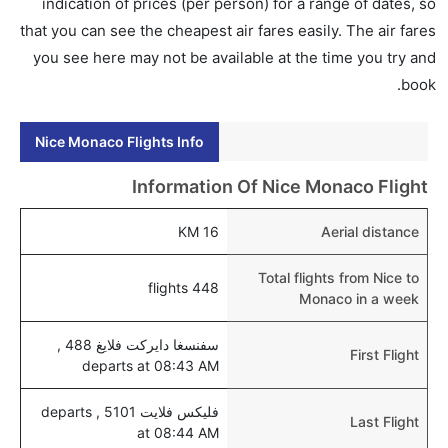
إلى موناكو عبر الإنترنت أو في المطار.
indication of prices (per person) for a range of dates, so
that you can see the cheapest air fares easily. The air fares
هل يمكنني حجز فنادق متوسطة التكلفة بالقرب من مطار
you see here may not be available at the time you try and
موناكو عبر الإنترنت؟
book.
نعم، يمكن حجز فنادق متوسطة التكلفة بالقرب من المطار
عبر اختيار فنادق كليرتريب.
Nice Monaco Flights Info
هل يتيح موناكو مطار إمكانية تغيير الحفاض للأطفال؟
نعم، يتيح مطار موناكو المطور حديثا هذه الإمكانية للأطفال
Information Of Nice Monaco Flight
و الرضع.
16 KM
Aerial distance
Total flights from Nice to
448 flights
Monaco in a week
سفنسغا دايركت فلايغ 488 ,
First Flight
departs at 08:43 AM
فليكس فلايت 5101 , departs
Last Flight
at 08:44 AM