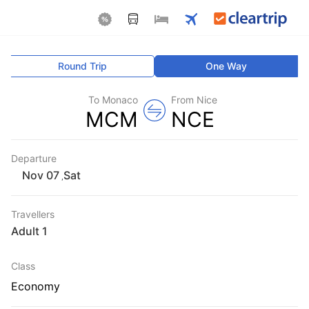
Round Trip
One Way
To Monaco
From Nice
MCM
NCE
Departure
Sat
,
Travellers
1 Adult
Class
Economy