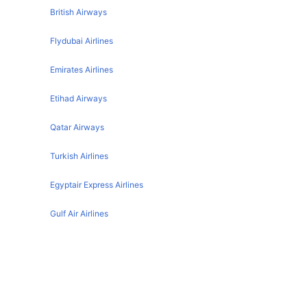
Nice Amsterdam Flights
British Airways
Flydubai Airlines
Emirates Airlines
Etihad Airways
Qatar Airways
Turkish Airlines
Egyptair Express Airlines
Gulf Air Airlines
Oman Air
Nice تفاصيل المطار
IATA code :
NCE