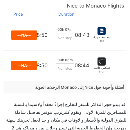
Nice to Monaco Flights
Price
Duration
00h 07m
08:50
08:43
--NA--
سفنسغا دايركت فلايغ
Non stop
488
00h 06m
08:50
08:44
--NA--
فليكس فلايت
Non stop
5101
أسئلة وأجوبة حول Nice إلى Monaco الرحلات الجوية
هل صحيح أن تستغرق وقتا أقل في رحلة مباشرة من
قد يبدو حجز التذاكر للسفر للخارج إجراءً معقداً ولاسيما بالنسبة
إلىموناكو مما تستغرقه الخطوط الجوية الأخرى؟
للمسافرين للمرة الأولى. ويقوم كليرتريب بتوفير تفاصيل شاملة
نعم. توفر كل من أسرع رحلات الطيران على هذا الطريق،
للطرق الدولية والأسعار والأوقات في مكان واحد لجعل تجربتك سهلة
هل توفر شركات الطيران مساحة إضافية للنوم؟
ومريحة وإن الخطوط الجوية التي تسير رحلات بين و موناكو هي 2