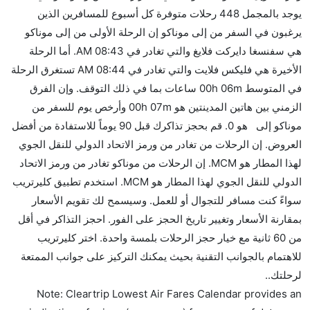
كثير من خطوط طيران درجة رجال الأعمال توفر مساحة
يوجد بالمجمل 448 رحلات متوفرة كل أسبوع للمسافرين الذين
إضافية للنوم.
يرغبون في السفر من إلى موناكو إن الرحلة الأولى من إلى موناكو
هل يمكنني حمل طعامي الخاص؟
هي سفنسغا دايركت فلايغ والتي تغادر في 08:43 AM. أما الرحلة
نعم، يمكنك حمل طعامك الخاص، و لكن يجب أن يكون معبئا
الأخيرة هي فليكس فلايت والتي تغادر في 08:44 AM تستغرق الرحلة
بشكل جيد.
في المتوسط 00h 06m ساعات بما في ذلك التوقف. وإن الفرق
الزمني بين هاتين المدينتين هو 00h 07m وأرخص يوم للسفر من
هل سيقدم لي الكحول على متن رحلة من إلى موناكو؟
موناكو إلى هو 0. قم بحجز تذاكرك قبل 90 يوماً للاستفادة من أفضل
لا تقدم شركة الطيران الكحول على متن رحلة داخلية. يتم
العروض. إن الرحلات من تغادر من ورمز الاتحاد الدولي للنقل الجوي
تقديم الكحول على متن الرحلات الدولية فقط.
لهذا المطار هو MCM. إن الرحلات من موناكو تغادر من ورمز الاتحاد
ما متوسط أسعار رحلة الدرجة الاقتصادية من إلى موناكو؟
الدولي للنقل الجوي لهذا المطار هو MCM. استخدم تطبيق كليرتريب
تتراوح أسعار رحلة الدرجة الاقتصادية من AED 0 إلى AED
سواءً كنت مسافر للتجوال أو للعمل. وسيسمح لك تقويم الأسعار
0. سفنسغا دايركت فلايغ and فليكس فلايت يوفرون تذاكر
بمقارنة الأسعار وتغيير تاريخ الحجز على الفور. احجز التذاكر في أقل
في هذا النطاق من الأسعار.
من 60 ثانية مع خيار حجز الرحلات بلمسة واحدة. اختر كليرتريب
هل اختيار إنجاز إجراءات السفر عبر الإنترنت متاح في رحلة
للاهتمام بالجوانب التقنية بحيث يمكنك التركيز على جوانب الممتعة
إلى موناكو؟
لرحلتك..
نعم، يتاح للمسافر خيار إنجاز إجراءات السفر في الرحلة من
Note: Cleartrip Lowest Air Fares Calendar provides an