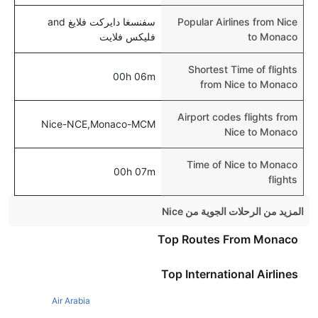
Popular Airlines from Nice
سفنسغا دايركت فلايغ and
to Monaco
فليكس فلايت
Shortest Time of flights
00h 06m
from Nice to Monaco
Airport codes flights from
Nice-NCE,Monaco-MCM
Nice to Monaco
Time of Nice to Monaco
00h 07m
flights
المزيد من الرحلات الجوية من Nice
Nice London Flights
Top Routes From Monaco
Nice Paris Flights
Top International Airlines
Nice Barcelona Flights
Air Arabia
Nice Rome Flights