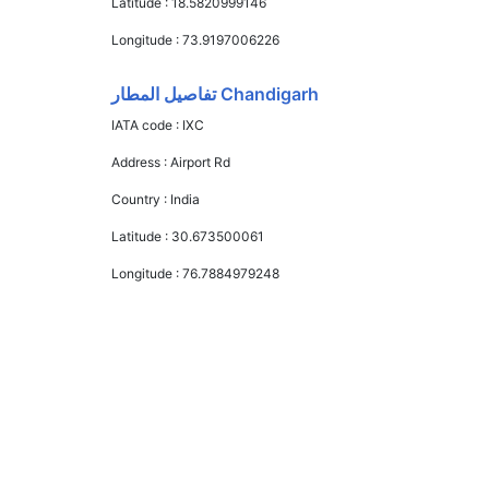
Latitude :
18.5820999146
Longitude :
73.9197006226
Chandigarh تفاصيل المطار
IATA code :
IXC
Address :
Airport Rd
Country :
India
Latitude :
30.673500061
Longitude :
76.7884979248