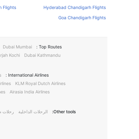
 Flights
Hyderabad Chandigarh Flights
Goa Chandigarh Flights
Dubai Mumbai
Top Routes :
rjah Kochi
Dubai Kathmandu
s
International Airlines :
rlines
KLM Royal Dutch Airlines
nes
Airasia India Airlines
Other tools:
الرحلات الداخلية
رحلات ط