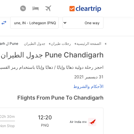
الصفحة الرئيسية
رحلات طيران
جدول الطيران
Pune ل Chandigarh طيران
Pune Chandigarh جدول الطيران
احجز رحلة دولية ذهابًا وإيابًا / ذهابًا وإيابًا باستخدام رمز القسيمة FLIGHTS واحصل على استرداد نقدي فوري يصل إلى 700
31 ديسمبر 2021
الأحكام والشروط
Flights From Pune To Chandigarh
02h 30m
12:20
Air India
814
PNQ
Non Stop