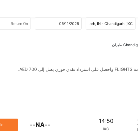
AED .
14:50
--NA--
ck
IXC