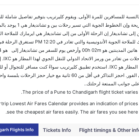
 بالنسبة للمسافرين للمرة الأولى. ويقوم كليرتريب بتوفير تفاصيل شاملة لل
ى تشانديغار إن الرحلة الأولى من إلى تشانديغار هي ايرمارك للملاحة الج
تذاكرك قبل 90 ي
تشانديغار تغادر من ورمز الاتحاد الدولي للنقل الجوي لهذا المطار هو IXC. استخدم تطبيق كليرتريب سواءً كنت مسا
لك تقويم الأسعار بمقارنة الأسعار وتغيير تاريخ الحجز على الفور. احجز التذاكر في أقل من 60 ثانية مع خيار حجز ال
 على جوانب الممتعة لرحلتك..
.
The price of a Pune to Chandigarh flight ticket var
trip Lowest Air Fares Calendar provides an indication of prices 
see the cheapest air fares easily. The air fares you see here
arh Flights Info
Tickets Info
Flight timings & Other inf