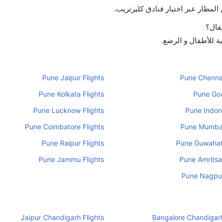
لمطار عبر اختيار فنادق كليرتريب.
طفال؟
ية للأطفال و الرضع.
Pune Jaipur Flights
Pune Chennai
Pune Kolkata Flights
Pune Goa
Pune Lucknow Flights
Pune Indore
Pune Coimbatore Flights
Pune Mumbai
Pune Raipur Flights
Pune Guwahati
Pune Jammu Flights
Pune Amritsar
Pune Nagpur
Jaipur Chandigarh Flights
Bangalore Chandigarh