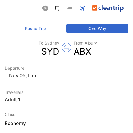
Round Trip
One Way
To Sydney
From Albury
SYD
ABX
Departure
Thu
,
Travellers
1 Adult
Class
Economy