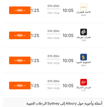
01h 20m
11:25
10:05
--NA--
الاتحاد للطيران
Non stop
6594
01h 20m
11:25
10:05
--NA--
طيران نيوزيلندا
Non stop
7402
01h 20m
11:25
10:05
--NA--
الخطوط الجوية السنغافورية
Non stop
6643
01h 20m
11:25
10:05
--NA--
فيرجن أستراليا
Non stop
1173
أسئلة وأجوبة حول Albury إلى Sydney الرحلات الجوية