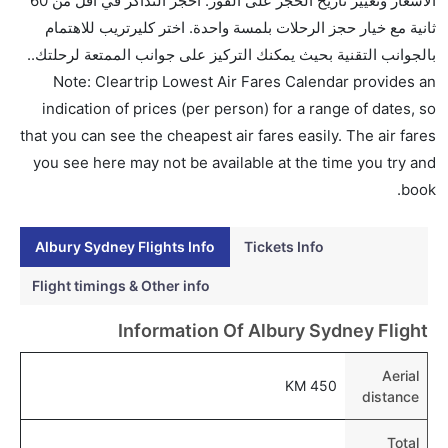
الأسعار وتغيير تاريخ الحجز على الفور. احجز التذاكر في أقل من 60
تتراوح أسعار رحلة الدرجة الاقتصادية من AED 0 إلى AED
ثانية مع خيار حجز الرحلات بلمسة واحدة. اختر كليرتريب للاهتمام
480. طيران الإمارات, شرق الصين للطيران, الخطوط
بالجوانب التقنية بحيث يمكنك التركيز على جوانب الممتعة لرحلتك..
الجوية كانتاس, هزلتون الإقليمي, الخطوط الجوية الأمريكية,
Note: Cleartrip Lowest Air Fares Calendar provides an
الخطوط الجوية البريطانية, الاتحاد للطيران, طيران
indication of prices (per person) for a range of dates, so
نيوزيلندا, الخطوط الجوية السنغافورية, and فيرجن
that you can see the cheapest air fares easily. The air fares
أستراليا يوفرون تذاكر في هذا النطاق من الأسعار.
you see here may not be available at the time you try and
هل اختيار إنجاز إجراءات السفر عبر الإنترنت متاح في رحلة
book.
إلى سيدني؟
نعم، يتاح للمسافر خيار إنجاز إجراءات السفر في الرحلة من
Albury Sydney Flights Info
Tickets Info
إلى سيدني عبر الإنترنت أو في المطار.
Flight timings & Other info
هل يمكنني حجز فنادق متوسطة التكلفة بالقرب من مطار
Information Of Albury Sydney Flight
سيدني عبر الإنترنت؟
نعم، يمكن حجز فنادق متوسطة التكلفة بالقرب من المطار
Aerial
450 KM
عبر اختيار فنادق كليرتريب.
distance
هل يتيح سيدني مطار إمكانية تغيير الحفاض للأطفال؟
Total