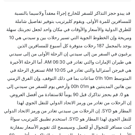
هل صحيح أن Qantas Airways تستغرق وقتا أقل في
قد يبدو حجز التذاكر للسفر للخارج إجراءً معقداً ولاسيما بالنسبة
رحلة مباشرة من إلىسيدني مما تستغرقه الخطوط الجوية
للمسافرين للمرة الأولى. ويقوم كليرتريب بتوفير تفاصيل شاملة
الأخرى؟
للطرق الدولية والأسعار والأوقات في مكان واحد لجعل تجربتك سهلة
نعم. توفر كل من Qantas Airways أسرع رحلات الطيران
ومريحة وإن الخطوط الجوية التي تسير رحلات بين و سيدني هي 10
على هذا الطريق،
يوجد بالمجمل 187 رحلات متوفرة كل أسبوع للمسافرين الذين
هل توفر شركات الطيران مساحة إضافية للنوم؟
يرغبون في السفر من إلى سيدني إن الرحلة الأولى من إلى سيدني
كثير من خطوط طيران درجة رجال الأعمال توفر مساحة
هي طيران الإمارات والتي تغادر في 06:30 AM. أما الرحلة الأخيرة
إضافية للنوم.
هي فيرجن أستراليا والتي تغادر في 10:05 AM تستغرق الرحلة في
هل يمكنني حمل طعامي الخاص؟
المتوسط 01h 10m ساعات بما في ذلك التوقف. وإن الفرق الزمني
نعم، يمكنك حمل طعامك الخاص، و لكن يجب أن يكون معبئا
بين هاتين المدينتين هو 00h 01m وأرخص يوم للسفر من سيدني إلى
بشكل جيد.
هو 0. قم بحجز تذاكرك قبل 90 يوماً للاستفادة من أفضل العروض.
إن الرحلات من تغادر من ورمز الاتحاد الدولي للنقل الجوي لهذا
هل سيقدم لي الكحول على متن رحلة من إلى سيدني؟
المطار هو SYD. إن الرحلات من سيدني تغادر من ورمز الاتحاد الدولي
لا تقدم شركة الطيران الكحول على متن رحلة داخلية. يتم
للنقل الجوي لهذا المطار هو SYD. استخدم تطبيق كليرتريب سواءً
تقديم الكحول على متن الرحلات الدولية فقط.
كنت مسافر للتجوال أو للعمل. وسيسمح لك تقويم الأسعار بمقارنة
ما متوسط أسعار رحلة الدرجة الاقتصادية من إلى سيدني؟