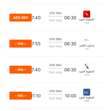
01h 10m
07:40
06:30
AED 480
الخطوط الجوية كانتاس
Non stop
2202
01h 25m
07:55
06:30
--NA--
هزلتون الإقليمي
Non stop
762
01h 10m
07:40
06:30
--NA--
الخطوط الجوية الأمريكية
Non stop
7303
01h 10m
11:10
10:00
--NA--
الخطوط الجوية البريطانية
Non stop
7462