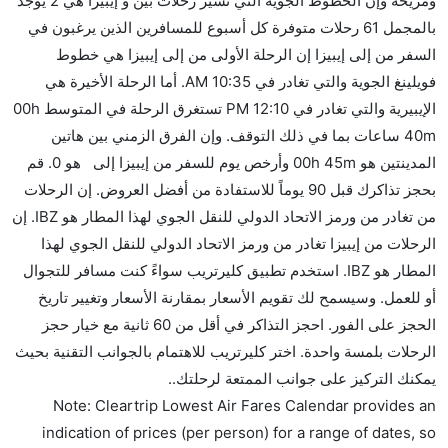
ومريحة وإن الخطوط الجوية التي تسير رحلات بين و إيبيزا هي 2 يوجد
كثير من خطوط طيران درجة رجال الأعمال توفر مساحة
بالمجمل 61 رحلات متوفرة كل أسبوع للمسافرين الذين يرغبون في
إضافية للنوم.
السفر من إلى إيبيزا إن الرحلة الأولى من إلى إيبيزا هي خطوط
هل يمكنني حمل طعامي الخاص؟
فويلينغ الجوية والتي تغادر في 10:35 AM. أما الرحلة الأخيرة هي
نعم، يمكنك حمل طعامك الخاص، و لكن يجب أن يكون معبئا
الإيبيرية والتي تغادر في 12:10 PM تستغرق الرحلة في المتوسط 00h
بشكل جيد.
40m ساعات بما في ذلك التوقف. وإن الفرق الزمني بين هاتين
المدينتين هو 00h 45m وأرخص يوم للسفر من إيبيزا إلى هو 0. قم
هل سيقدم لي الكحول على متن رحلة من إلى إيبيزا؟
بحجز تذاكرك قبل 90 يوماً للاستفادة من أفضل العروض. إن الرحلات
لا تقدم شركة الطيران الكحول على متن رحلة داخلية. يتم
من تغادر من ورمز الاتحاد الدولي للنقل الجوي لهذا المطار هو IBZ. إن
تقديم الكحول على متن الرحلات الدولية فقط.
الرحلات من إيبيزا تغادر من ورمز الاتحاد الدولي للنقل الجوي لهذا
ما متوسط أسعار رحلة الدرجة الاقتصادية من إلى إيبيزا؟
المطار هو IBZ. استخدم تطبيق كليرتريب سواءً كنت مسافر للتجوال
تتراوح أسعار رحلة الدرجة الاقتصادية من AED 0 إلى AED
أو للعمل. وسيسمح لك تقويم الأسعار بمقارنة الأسعار وتغيير تاريخ
0. خطوط فويلينغ الجوية and الإيبيرية يوفرون تذاكر في
الحجز على الفور. احجز التذاكر في أقل من 60 ثانية مع خيار حجز
هذا النطاق من الأسعار.
الرحلات بلمسة واحدة. اختر كليرتريب للاهتمام بالجوانب التقنية بحيث
هل اختيار إنجاز إجراءات السفر عبر الإنترنت متاح في رحلة
يمكنك التركيز على جوانب الممتعة لرحلتك..
إلى إيبيزا؟
Note: Cleartrip Lowest Air Fares Calendar provides an
نعم، يتاح للمسافر خيار إنجاز إجراءات السفر في الرحلة من
indication of prices (per person) for a range of dates, so