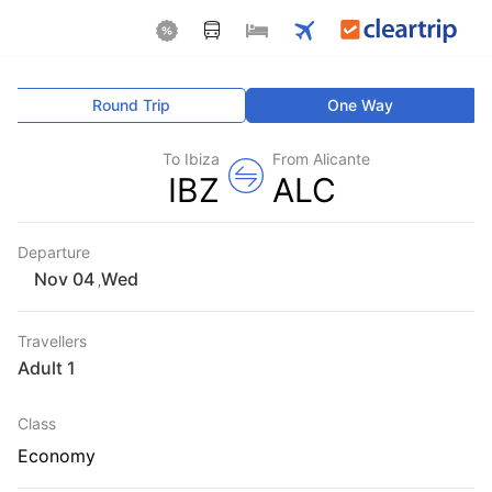
Round Trip
One Way
To Ibiza
From Alicante
IBZ
ALC
Departure
Wed
,
Travellers
1 Adult
Class
Economy