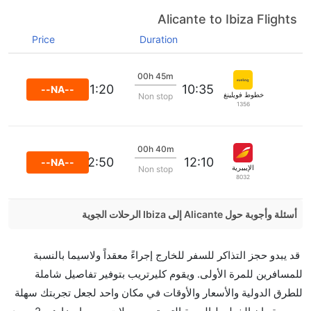
Alicante to Ibiza Flights
Price
Duration
00h 45m
11:20
10:35
--NA--
خطوط فويلينغ الجوية
Non stop
1356
00h 40m
12:50
12:10
--NA--
الإيبيرية
Non stop
8032
أسئلة وأجوبة حول Alicante إلى Ibiza الرحلات الجوية
هل صحيح أن تستغرق وقتا أقل في رحلة مباشرة من
قد يبدو حجز التذاكر للسفر للخارج إجراءً معقداً ولاسيما بالنسبة
إلىإيبيزا مما تستغرقه الخطوط الجوية الأخرى؟
للمسافرين للمرة الأولى. ويقوم كليرتريب بتوفير تفاصيل شاملة
نعم. توفر كل من أسرع رحلات الطيران على هذا الطريق،
للطرق الدولية والأسعار والأوقات في مكان واحد لجعل تجربتك سهلة
هل توفر شركات الطيران مساحة إضافية للنوم؟