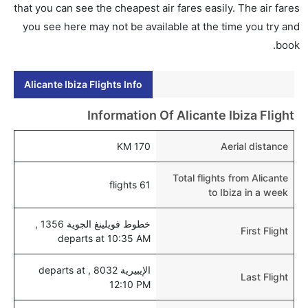
إلى إيبيزا عبر الإنترنت أو في المطار.
that you can see the cheapest air fares easily. The air fares
you see here may not be available at the time you try and
هل يمكنني حجز فنادق متوسطة التكلفة بالقرب من مطار
book.
إيبيزا عبر الإنترنت؟
نعم، يمكن حجز فنادق متوسطة التكلفة بالقرب من المطار
Alicante Ibiza Flights Info
عبر اختيار فنادق كليرتريب.
هل يتيح إيبيزا مطار إمكانية تغيير الحفاض للأطفال؟
Information Of Alicante Ibiza Flight
نعم، يتيح مطار إيبيزا المطور حديثا هذه الإمكانية للأطفال و
170 KM
Aerial distance
الرضع.
Total flights from Alicante
61 flights
to Ibiza in a week
خطوط فويلينغ الجوية 1356 ,
First Flight
departs at 10:35 AM
الإيبيرية 8032 , departs at
Last Flight
12:10 PM