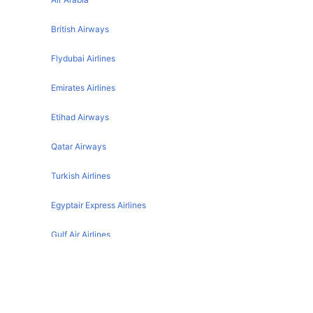
Glasgow Ibiza Flights
Alicante Liverpool Flights
Edinburgh Ibiza Flights
British Airways
Leeds Ibiza Flights
Flydubai Airlines
Malaga Ibiza Flights
Emirates Airlines
Manchester Ibiza Flights
Etihad Airways
Birmingham Ibiza Flights
Dublin Ibiza Flights
Qatar Airways
Turkish Airlines
Egyptair Express Airlines
Gulf Air Airlines
Oman Air
Alicante تفاصيل المطار