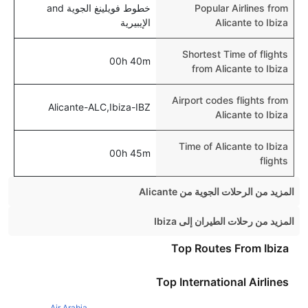
Popular Airlines from
خطوط فويلينغ الجوية and
Alicante to Ibiza
الإيبيرية
Shortest Time of flights
00h 40m
from Alicante to Ibiza
Airport codes flights from
Alicante-ALC,Ibiza-IBZ
Alicante to Ibiza
Time of Alicante to Ibiza
00h 45m
flights
المزيد من الرحلات الجوية من Alicante
Alicante London Flights
المزيد من رحلات الطيران إلى Ibiza
Alicante Manchester Flights
London Ibiza Flights
Top Routes From Ibiza
Alicante Birmingham Flights
Barcelona Ibiza Flights
Top International Airlines
Alicante Dublin Flights
Madrid Ibiza Flights
Alicante Glasgow Flights
Air Arabia