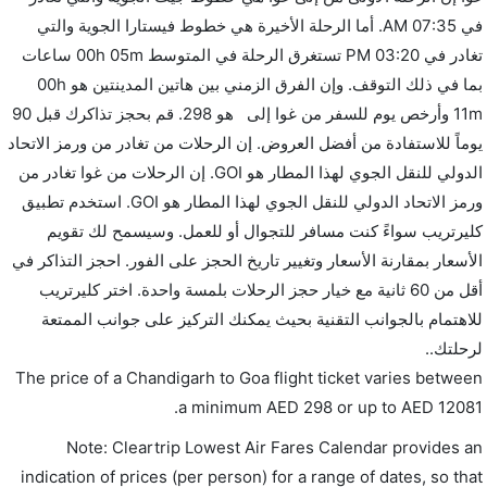
في 07:35 AM. أما الرحلة الأخيرة هي خطوط فيستارا الجوية والتي
تغادر في 03:20 PM تستغرق الرحلة في المتوسط 00h 05m ساعات
بما في ذلك التوقف. وإن الفرق الزمني بين هاتين المدينتين هو 00h
11m وأرخص يوم للسفر من غوا إلى هو 298. قم بحجز تذاكرك قبل 90
يوماً للاستفادة من أفضل العروض. إن الرحلات من تغادر من ورمز الاتحاد
الدولي للنقل الجوي لهذا المطار هو GOI. إن الرحلات من غوا تغادر من
ورمز الاتحاد الدولي للنقل الجوي لهذا المطار هو GOI. استخدم تطبيق
كليرتريب سواءً كنت مسافر للتجوال أو للعمل. وسيسمح لك تقويم
الأسعار بمقارنة الأسعار وتغيير تاريخ الحجز على الفور. احجز التذاكر في
أقل من 60 ثانية مع خيار حجز الرحلات بلمسة واحدة. اختر كليرتريب
للاهتمام بالجوانب التقنية بحيث يمكنك التركيز على جوانب الممتعة
لرحلتك..
The price of a Chandigarh to Goa flight ticket varies between
.
a minimum
AED
298
or up to AED
12081
Note: Cleartrip Lowest Air Fares Calendar provides an
indication of prices (per person) for a range of dates, so that