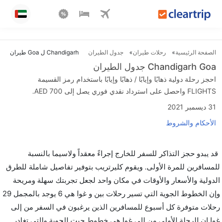
الصفحة الرئيسية
رحلات طيران
جدول الطيران
Chandigarh ل Goa طيران
Chandigarh Goa جدول الطيران
احجز رحلة دولية ذهابًا وإيابًا / ذهابًا وإيابًا باستخدام رمز القسيمة
FLIGHTS واحصل على استرداد نقدي فوري يصل إلى AED 700.
31 ديسمبر 2021
الأحكام والشروط
قد يبدو حجز التذاكر للسفر للخارج إجراءً معقداً ولاسيما بالنسبة
للمسافرين للمرة الأولى. ويقوم كليرتريب بتوفير تفاصيل شاملة للطرق
الدولية والأسعار والأوقات في مكان واحد لجعل تجربتك سهلة ومريحة
وإن الخطوط الجوية التي تسير رحلات بين و غوا هي 6 يوجد بالمجمل 29
رحلات متوفرة كل أسبوع للمسافرين الذين يرغبون في السفر من إلى
غوا إن الرحلة الأولى من إلى غوا هي خطوط جيت الجوية والتي تغادر