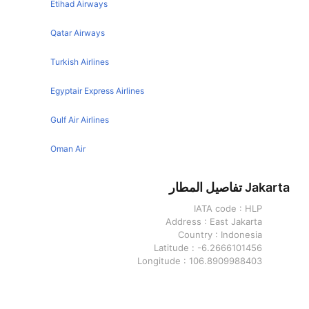
Etihad Airways
Jakarta Amsterdam Flights
Qatar Airways
Jakarta Singapore Flights
Turkish Airlines
Jakarta Kuala Lumpur Flights
Egyptair Express Airlines
Gulf Air Airlines
Oman Air
Jakarta تفاصيل المطار
IATA code :
HLP
Address :
East Jakarta
Country :
Indonesia
Latitude :
-6.2666101456
Longitude :
106.8909988403
Medan تفاصيل المطار