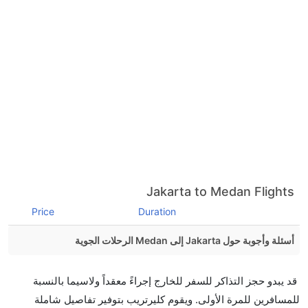
Jakarta to Medan Flights
Price
Duration
أسئلة وأجوبة حول Jakarta إلى Medan الرحلات الجوية
هل صحيح أن تستغرق وقتا أقل في رحلة مباشرة من
قد يبدو حجز التذاكر للسفر للخارج إجراءً معقداً ولاسيما بالنسبة
إلىميدان مما تستغرقه الخطوط الجوية الأخرى؟
للمسافرين للمرة الأولى. ويقوم كليرتريب بتوفير تفاصيل شاملة
نعم. توفر كل من أسرع رحلات الطيران على هذا الطريق،