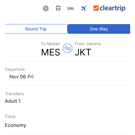
Round Trip
One Way
To Medan
From Jakarta
MES
JKT
Departure
Fri
,
Travellers
1 Adult
Class
Economy