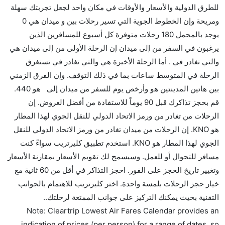
للطرق الدولية والأسعار والأوقات في مكان واحد لجعل تجربتك سهلة
هل توفر شركات الطيران مساحة إضافية للنوم؟
ومريحة وإن الخطوط الجوية التي تسير رحلات بين و ميدان هي 0
كثير من خطوط طيران درجة رجال الأعمال توفر مساحة
يوجد بالمجمل 180 رحلات متوفرة كل أسبوع للمسافرين الذين
إضافية للنوم.
يرغبون في السفر من إلى ميدان إن الرحلة الأولى من إلى ميدان هي
هل يمكنني حمل طعامي الخاص؟
والتي تغادر في . أما الرحلة الأخيرة هي والتي تغادر في تستغرق
نعم، يمكنك حمل طعامك الخاص، و لكن يجب أن يكون معبئا
الرحلة في المتوسط ساعات بما في ذلك التوقف. وإن الفرق الزمني
بشكل جيد.
بين هاتين المدينتين هو وأرخص يوم للسفر من ميدان إلى هو 440.
قم بحجز تذاكرك قبل 90 يوماً للاستفادة من أفضل العروض. إن
هل سيقدم لي الكحول على متن رحلة من إلى ميدان؟
الرحلات من تغادر من ورمز الاتحاد الدولي للنقل الجوي لهذا المطار
لا تقدم شركة الطيران الكحول على متن رحلة داخلية. يتم
هو KNO. إن الرحلات من ميدان تغادر من ورمز الاتحاد الدولي للنقل
تقديم الكحول على متن الرحلات الدولية فقط.
الجوي لهذا المطار هو KNO. استخدم تطبيق كليرتريب سواءً كنت
ما متوسط أسعار رحلة الدرجة الاقتصادية من إلى ميدان؟
مسافر للتجوال أو للعمل. وسيسمح لك تقويم الأسعار بمقارنة الأسعار
تتراوح أسعار رحلة الدرجة الاقتصادية من AED 440 إلى
وتغيير تاريخ الحجز على الفور. احجز التذاكر في أقل من 60 ثانية مع
AED 0. يوفرون تذاكر في هذا النطاق من الأسعار.
خيار حجز الرحلات بلمسة واحدة. اختر كليرتريب للاهتمام بالجوانب
هل اختيار إنجاز إجراءات السفر عبر الإنترنت متاح في رحلة
التقنية بحيث يمكنك التركيز على جوانب الممتعة لرحلتك..
إلى ميدان؟
Note: Cleartrip Lowest Air Fares Calendar provides an
نعم، يتاح للمسافر خيار إنجاز إجراءات السفر في الرحلة من
indication of prices (per person) for a range of dates, so