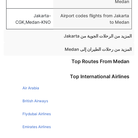
Medan
Jakarta-
Airport codes flights from Jakarta
CGK,Medan-KNO
to Medan
المزيد من الرحلات الجوية من Jakarta
Jakarta Bangkok Flights
المزيد من رحلات الطيران إلى Medan
Jakarta Yogyakarta Flights
Singapore Medan Flights
Top Routes From Medan
Jakarta Tokyo Flights
Top International Airlines
Jakarta Sydney Flights
Jakarta London Flights
Air Arabia
Jakarta Hong Kong Flights
British Airways
Jakarta Manila Flights
Flydubai Airlines
Jakarta Surabaya Flights
Emirates Airlines
Jakarta Seoul Flights
Jakarta Melbourne Flights