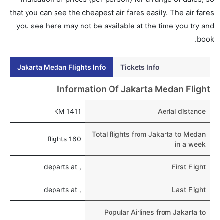
إلى ميدان عبر الإنترنت أو في المطار.
that you can see the cheapest air fares easily. The air fares
you see here may not be available at the time you try and
هل يمكنني حجز فنادق متوسطة التكلفة بالقرب من مطار
book.
ميدان عبر الإنترنت؟
نعم، يمكن حجز فنادق متوسطة التكلفة بالقرب من المطار
Jakarta Medan Flights Info
Tickets Info
عبر اختيار فنادق كليرتريب.
هل يتيح ميدان مطار إمكانية تغيير الحفاض للأطفال؟
Information Of Jakarta Medan Flight
نعم، يتيح مطار ميدان المطور حديثا هذه الإمكانية للأطفال و
1411 KM
Aerial distance
الرضع.
Total flights from Jakarta to Medan
180 flights
in a week
, departs at
First Flight
, departs at
Last Flight
Popular Airlines from Jakarta to