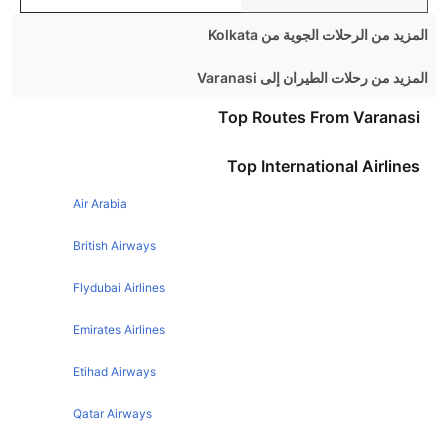
المزيد من الرحلات الجوية من Kolkata
Kolkata Mumbai Flights
المزيد من رحلات الطيران إلى Varanasi
Kolkata Bangalore Flights
Mumbai Varanasi Flights
Top Routes From Varanasi
Kolkata Chennai Flights
Bangalore Varanasi Flights
Top International Airlines
Kolkata Guwahati Flights
Hyderabad Varanasi Flights
Kolkata Pune Flights
Air Arabia
Chennai Varanasi Flights
Kolkata Hyderabad Flights
New Delhi Varanasi Flights
British Airways
Kolkata Bangkok Flights
Flydubai Airlines
Kolkata Goa Flights
Emirates Airlines
Kolkata Jaipur Flights
Kolkata Bhubaneswar Flights
Etihad Airways
Kolkata Patna Flights
Qatar Airways
Kolkata Port Blair Flights