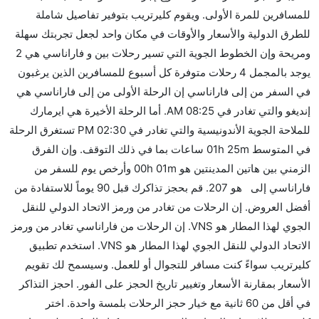
للمسافرين للمرة الأولى. ويقوم كليرتريب بتوفير تفاصيل شاملة
نعم. توفر كل من IndiGo أسرع رحلات الطيران على هذا
للطرق الدولية والأسعار والأوقات في مكان واحد لجعل تجربتك سهلة
الطريق،
ومريحة وإن الخطوط الجوية التي تسير رحلات بين و فاراناسي هي 2
هل توفر شركات الطيران مساحة إضافية للنوم؟
يوجد بالمجمل 4 رحلات متوفرة كل أسبوع للمسافرين الذين يرغبون
كثير من خطوط طيران درجة رجال الأعمال توفر مساحة
في السفر من إلى فاراناسي إن الرحلة الأولى من إلى فاراناسي هي
إضافية للنوم.
إنديغو والتي تغادر في 08:25 AM. أما الرحلة الأخيرة هي ايرمارك
هل يمكنني حمل طعامي الخاص؟
للملاحة الجوية الأندونيسية والتي تغادر في 02:30 PM تستغرق الرحلة
نعم، يمكنك حمل طعامك الخاص، و لكن يجب أن يكون معبئا
في المتوسط 01h 25m ساعات بما في ذلك التوقف. وإن الفرق
بشكل جيد.
الزمني بين هاتين المدينتين هو 00h 01m وأرخص يوم للسفر من
فاراناسي إلى هو 207. قم بحجز تذاكرك قبل 90 يوماً للاستفادة من
هل سيقدم لي الكحول على متن رحلة من إلى فاراناسي؟
أفضل العروض. إن الرحلات من تغادر من ورمز الاتحاد الدولي للنقل
لا تقدم شركة الطيران الكحول على متن رحلة داخلية. يتم
الجوي لهذا المطار هو VNS. إن الرحلات من فاراناسي تغادر من ورمز
تقديم الكحول على متن الرحلات الدولية فقط.
الاتحاد الدولي للنقل الجوي لهذا المطار هو VNS. استخدم تطبيق
ما متوسط أسعار رحلة الدرجة الاقتصادية من إلى
كليرتريب سواءً كنت مسافر للتجوال أو للعمل. وسيسمح لك تقويم
فاراناسي؟
الأسعار بمقارنة الأسعار وتغيير تاريخ الحجز على الفور. احجز التذاكر
تتراوح أسعار رحلة الدرجة الاقتصادية من AED 207 إلى
في أقل من 60 ثانية مع خيار حجز الرحلات بلمسة واحدة. اختر
AED 18655. إنديغو and ايرمارك للملاحة الجوية