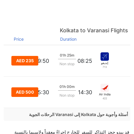
Kolkata to Varanasi Flights
Price
Duration
01h 25m
09:50
08:25
AED 235
إنديغو
Non stop
713
01h 00m
15:30
14:30
AED 500
Air India
Non stop
422
أسئلة وأجوبة حول Kolkata إلى Varanasi الرحلات الجوية
هل صحيح أن IndiGo تستغرق وقتا أقل في رحلة مباشرة
قد يبدو حجز التذاكر للسفر للخارج إجراءً معقداً ولاسيما بالنسبة
من إلىفاراناسي مما تستغرقه الخطوط الجوية الأخرى؟