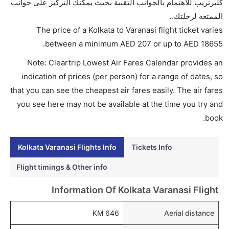
كليرتريب للاهتمام بالجوانب التقنية بحيث يمكنك التركيز على جوانب
الأندونيسية يوفرون تذاكر في هذا النطاق من الأسعار.
الممتعة لرحلتك..
هل اختيار إنجاز إجراءات السفر عبر الإنترنت متاح في رحلة
The price of a Kolkata to Varanasi flight ticket varies
إلى فاراناسي؟
.
between a minimum
AED
207
or up to AED
18655
نعم، يتاح للمسافر خيار إنجاز إجراءات السفر في الرحلة من
Note: Cleartrip Lowest Air Fares Calendar provides an
إلى فاراناسي عبر الإنترنت أو في المطار.
indication of prices (per person) for a range of dates, so
هل يمكنني حجز فنادق متوسطة التكلفة بالقرب من مطار
that you can see the cheapest air fares easily. The air fares
فاراناسي عبر الإنترنت؟
you see here may not be available at the time you try and
نعم، يمكن حجز فنادق متوسطة التكلفة بالقرب من المطار
book.
عبر اختيار فنادق كليرتريب.
Kolkata Varanasi Flights Info
Tickets Info
هل يتيح فاراناسي مطار إمكانية تغيير الحفاض للأطفال؟
نعم، يتيح مطار فاراناسي المطور حديثا هذه الإمكانية
Flight timings & Other info
للأطفال و الرضع.
Information Of Kolkata Varanasi Flight
646 KM
Aerial distance