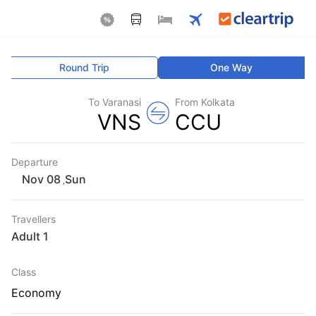
Round Trip
One Way
To Varanasi
From Kolkata
VNS
CCU
Departure
Sun
,
Travellers
1 Adult
Class
Economy