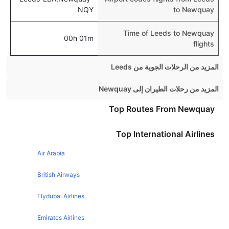
NQY
to Newquay
Time of Leeds to Newquay
00h 01m
flights
المزيد من الرحلات الجوية من Leeds
Leeds Dublin Flights
المزيد من رحلات الطيران إلى Newquay
Leeds Malaga Flights
London Newquay Flights
Top Routes From Newquay
Leeds Amsterdam Flights
Birmingham Newquay Flights
Top International Airlines
Leeds Alicante Flights
Manchester Newquay Flights
Leeds London Flights
Air Arabia
Dublin Newquay Flights
Leeds Barcelona Flights
British Airways
Leeds Belfast Flights
Flydubai Airlines
Leeds Southampton Flights
Emirates Airlines
Leeds Lanzarote Flights