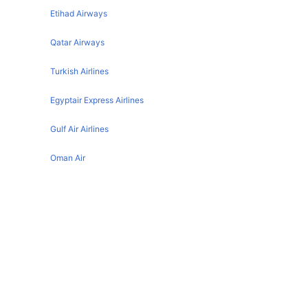
Leeds Ibiza Flights
Etihad Airways
Leeds Venice Flights
Qatar Airways
Leeds Murcia Flights
Turkish Airlines
Leeds Paris Flights
Egyptair Express Airlines
Gulf Air Airlines
Oman Air
Leeds تفاصيل المطار
IATA code :
LBA
Address :
Leeds Bradford International Airport
Country :
United Kingdom
Latitude :
53.8658981323
Longitude :
-1.6605700254
Newquay تفاصيل المطار