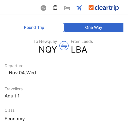
Round Trip
One Way
To Newquay
From Leeds
NQY
LBA
Departure
Wed
,
Travellers
1 Adult
Class
Economy