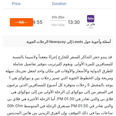
Price
Duration
01h 25m
14:55
13:30
--NA--
فلاي بي
Non stop
753
أسئلة وأجوبة حول Leeds إلى Newquay الرحلات الجوية
هل صحيح أن تستغرق وقتا أقل في رحلة مباشرة من
قد يبدو حجز التذاكر للسفر للخارج إجراءً معقداً ولاسيما بالنسبة
إلىنيوكواي مما تستغرقه الخطوط الجوية الأخرى؟
للمسافرين للمرة الأولى. ويقوم كليرتريب بتوفير تفاصيل شاملة
نعم. توفر كل من أسرع رحلات الطيران على هذا الطريق،
للطرق الدولية والأسعار والأوقات في مكان واحد لجعل تجربتك سهلة
هل توفر شركات الطيران مساحة إضافية للنوم؟
ومريحة وإن الخطوط الجوية التي تسير رحلات بين و نيوكواي هي 1
كثير من خطوط طيران درجة رجال الأعمال توفر مساحة
يوجد بالمجمل 5 رحلات متوفرة كل أسبوع للمسافرين الذين يرغبون
إضافية للنوم.
في السفر من إلى نيوكواي إن الرحلة الأولى من إلى نيوكواي هي
هل يمكنني حمل طعامي الخاص؟
فلاي بي والتي تغادر في 01:30 PM. أما الرحلة الأخيرة هي فلاي بي
نعم، يمكنك حمل طعامك الخاص، و لكن يجب أن يكون معبئا
والتي تغادر في 01:30 PM تستغرق الرحلة في المتوسط 00h 01m
بشكل جيد.
ساعات بما في ذلك التوقف. وإن الفرق الزمني بين هاتين المدينتين