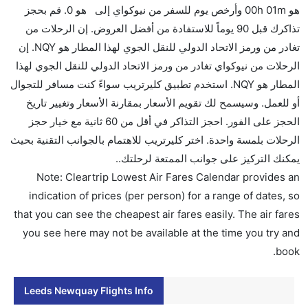
هو 00h 01m وأرخص يوم للسفر من نيوكواي إلى هو 0. قم بحجز
هل سيقدم لي الكحول على متن رحلة من إلى نيوكواي؟
تذاكرك قبل 90 يوماً للاستفادة من أفضل العروض. إن الرحلات من
لا تقدم شركة الطيران الكحول على متن رحلة داخلية. يتم
تغادر من ورمز الاتحاد الدولي للنقل الجوي لهذا المطار هو NQY. إن
تقديم الكحول على متن الرحلات الدولية فقط.
الرحلات من نيوكواي تغادر من ورمز الاتحاد الدولي للنقل الجوي لهذا
ما متوسط أسعار رحلة الدرجة الاقتصادية من إلى نيوكواي؟
المطار هو NQY. استخدم تطبيق كليرتريب سواءً كنت مسافر للتجوال
تتراوح أسعار رحلة الدرجة الاقتصادية من AED 0 إلى AED
أو للعمل. وسيسمح لك تقويم الأسعار بمقارنة الأسعار وتغيير تاريخ
0. فلاي بي يوفرون تذاكر في هذا النطاق من الأسعار.
الحجز على الفور. احجز التذاكر في أقل من 60 ثانية مع خيار حجز
هل اختيار إنجاز إجراءات السفر عبر الإنترنت متاح في رحلة
الرحلات بلمسة واحدة. اختر كليرتريب للاهتمام بالجوانب التقنية بحيث
إلى نيوكواي؟
يمكنك التركيز على جوانب الممتعة لرحلتك..
نعم، يتاح للمسافر خيار إنجاز إجراءات السفر في الرحلة من
Note: Cleartrip Lowest Air Fares Calendar provides an
إلى نيوكواي عبر الإنترنت أو في المطار.
indication of prices (per person) for a range of dates, so
that you can see the cheapest air fares easily. The air fares
هل يمكنني حجز فنادق متوسطة التكلفة بالقرب من مطار
you see here may not be available at the time you try and
نيوكواي عبر الإنترنت؟
book.
نعم، يمكن حجز فنادق متوسطة التكلفة بالقرب من المطار
عبر اختيار فنادق كليرتريب.
Leeds Newquay Flights Info
هل يتيح نيوكواي مطار إمكانية تغيير الحفاض للأطفال؟