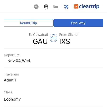
Round Trip
One Way
To Guwahati
From Silchar
GAU
IXS
Departure
Wed
,
Travellers
1 Adult
Class
Economy