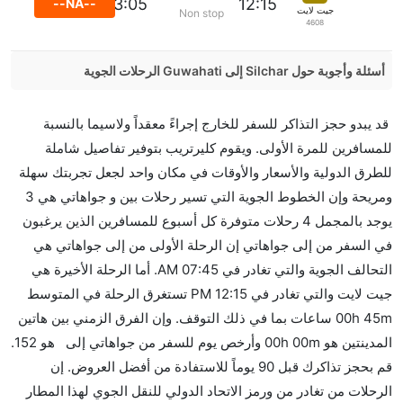
13:05
12:15
--NA--
جيت لايت
Non stop
4608
أسئلة وأجوبة حول Silchar إلى Guwahati الرحلات الجوية
هل صحيح أن IndiGo تستغرق وقتا أقل في رحلة مباشرة
قد يبدو حجز التذاكر للسفر للخارج إجراءً معقداً ولاسيما بالنسبة
من إلىجواهاتي مما تستغرقه الخطوط الجوية الأخرى؟
للمسافرين للمرة الأولى. ويقوم كليرتريب بتوفير تفاصيل شاملة
نعم. توفر كل من IndiGo أسرع رحلات الطيران على هذا
للطرق الدولية والأسعار والأوقات في مكان واحد لجعل تجربتك سهلة
الطريق،
ومريحة وإن الخطوط الجوية التي تسير رحلات بين و جواهاتي هي 3
هل توفر شركات الطيران مساحة إضافية للنوم؟
يوجد بالمجمل 4 رحلات متوفرة كل أسبوع للمسافرين الذين يرغبون
كثير من خطوط طيران درجة رجال الأعمال توفر مساحة
في السفر من إلى جواهاتي إن الرحلة الأولى من إلى جواهاتي هي
إضافية للنوم.
التحالف الجوية والتي تغادر في 07:45 AM. أما الرحلة الأخيرة هي
هل يمكنني حمل طعامي الخاص؟
جيت لايت والتي تغادر في 12:15 PM تستغرق الرحلة في المتوسط
نعم، يمكنك حمل طعامك الخاص، و لكن يجب أن يكون معبئا
00h 45m ساعات بما في ذلك التوقف. وإن الفرق الزمني بين هاتين
بشكل جيد.
المدينتين هو 00h 00m وأرخص يوم للسفر من جواهاتي إلى هو 152.
قم بحجز تذاكرك قبل 90 يوماً للاستفادة من أفضل العروض. إن
هل سيقدم لي الكحول على متن رحلة من إلى جواهاتي؟
الرحلات من تغادر من ورمز الاتحاد الدولي للنقل الجوي لهذا المطار
لا تقدم شركة الطيران الكحول على متن رحلة داخلية. يتم