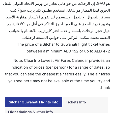
هو GAU. إن الرحلات من جواهاتي تغادر من ورمز الاتحاد الدولي للنقل
تقديم الكحول على متن الرحلات الدولية فقط.
الجوي لهذا المطار هو GAU. استخدم تطبيق كليرتريب سواءً كنت
ما متوسط أسعار رحلة الدرجة الاقتصادية من إلى جواهاتي؟
مسافر للتجوال أو للعمل. وسيسمح لك تقويم الأسعار بمقارنة الأسعار
تتراوح أسعار رحلة الدرجة الاقتصادية من AED 152 إلى
وتغيير تاريخ الحجز على الفور. احجز التذاكر في أقل من 60 ثانية مع
AED 472. التحالف الجوية, سبايس جيت, and جيت لايت
خيار حجز الرحلات بلمسة واحدة. اختر كليرتريب للاهتمام بالجوانب
يوفرون تذاكر في هذا النطاق من الأسعار.
التقنية بحيث يمكنك التركيز على جوانب الممتعة لرحلتك..
هل اختيار إنجاز إجراءات السفر عبر الإنترنت متاح في رحلة
The price of a Silchar to Guwahati flight ticket varies
إلى جواهاتي؟
.
between a minimum
AED
152
or up to AED
472
نعم، يتاح للمسافر خيار إنجاز إجراءات السفر في الرحلة من
Note: Cleartrip Lowest Air Fares Calendar provides an
إلى جواهاتي عبر الإنترنت أو في المطار.
indication of prices (per person) for a range of dates, so
هل يمكنني حجز فنادق متوسطة التكلفة بالقرب من مطار
that you can see the cheapest air fares easily. The air fares
جواهاتي عبر الإنترنت؟
you see here may not be available at the time you try and
نعم، يمكن حجز فنادق متوسطة التكلفة بالقرب من المطار
book.
عبر اختيار فنادق كليرتريب.
Silchar Guwahati Flights Info
Tickets Info
هل يتيح جواهاتي مطار إمكانية تغيير الحفاض للأطفال؟
نعم، يتيح مطار جواهاتي المطور حديثا هذه الإمكانية
Flight timings & Other info