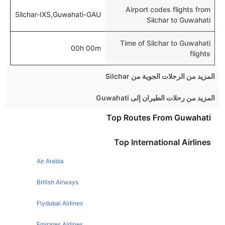
Airport codes flights from
Silchar-IXS,Guwahati-GAU
Silchar to Guwahati
Time of Silchar to Guwahati
00h 00m
flights
المزيد من الرحلات الجوية من Silchar
Silchar Kolkata Flights
المزيد من رحلات الطيران إلى Guwahati
Bangalore Guwahati Flights
Top Routes From Guwahati
Kolkata Guwahati Flights
Top International Airlines
Mumbai Guwahati Flights
Air Arabia
Chennai Guwahati Flights
Jaipur Guwahati Flights
British Airways
Pune Guwahati Flights
Flydubai Airlines
New Delhi Guwahati Flights
Emirates Airlines