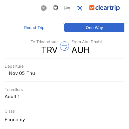
Round Trip
One Way
To Trivandrum
From Abu Dhabi
TRV
AUH
Departure
Thu
,
Travellers
1 Adult
Class
Economy