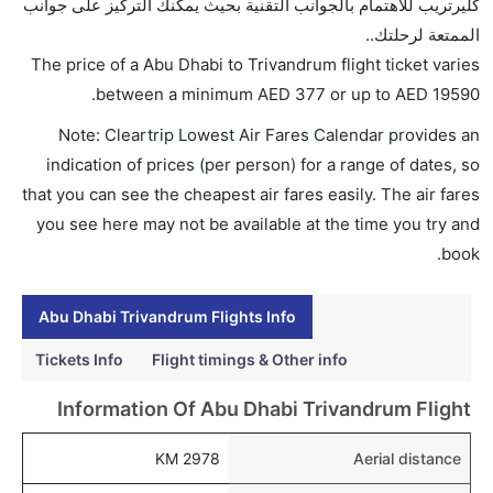
كليرتريب للاهتمام بالجوانب التقنية بحيث يمكنك التركيز على جوانب
AED 19590. الاتحاد للطيران and طيران الهند إكسبرس
الممتعة لرحلتك..
يوفرون تذاكر في هذا النطاق من الأسعار.
The price of a Abu Dhabi to Trivandrum flight ticket varies
هل اختيار إنجاز إجراءات السفر عبر الإنترنت متاح في رحلة
.
between a minimum
AED
377
or up to AED
19590
إلى تريفاندروم؟
Note: Cleartrip Lowest Air Fares Calendar provides an
نعم، يتاح للمسافر خيار إنجاز إجراءات السفر في الرحلة من
indication of prices (per person) for a range of dates, so
إلى تريفاندروم عبر الإنترنت أو في المطار.
that you can see the cheapest air fares easily. The air fares
هل يمكنني حجز فنادق متوسطة التكلفة بالقرب من مطار
you see here may not be available at the time you try and
تريفاندروم عبر الإنترنت؟
book.
نعم، يمكن حجز فنادق متوسطة التكلفة بالقرب من المطار
عبر اختيار فنادق كليرتريب.
Abu Dhabi Trivandrum Flights Info
هل يتيح تريفاندروم مطار إمكانية تغيير الحفاض للأطفال؟
Tickets Info
Flight timings & Other info
نعم، يتيح مطار تريفاندروم المطور حديثا هذه الإمكانية
Information Of Abu Dhabi Trivandrum Flight
للأطفال و الرضع.
2978 KM
Aerial distance