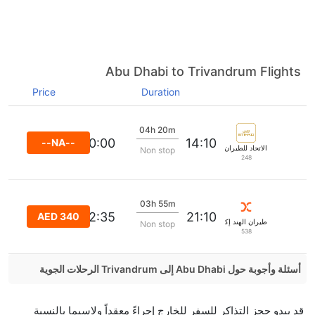
Abu Dhabi to Trivandrum Flights
Price
Duration
04h 20m
20:00
14:10
--NA--
الاتحاد للطيران
Non stop
248
03h 55m
02:35
21:10
AED 340
طيران الهند إكسبرس
Non stop
538
أسئلة وأجوبة حول Abu Dhabi إلى Trivandrum الرحلات الجوية
هل صحيح أن Air India Express تستغرق وقتا أقل في
قد يبدو حجز التذاكر للسفر للخارج إجراءً معقداً ولاسيما بالنسبة
رحلة مباشرة من إلىتريفاندروم مما تستغرقه الخطوط