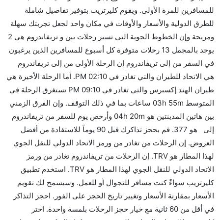
للمسافرين للمرة الأولى. ويقوم كليرتريب بتوفير تفاصيل شاملة
الجوية الأخرى؟
للطرق الدولية والأسعار والأوقات في مكان واحد لجعل تجربتك سهلة
نعم. توفر كل من Air India Express أسرع رحلات الطيران
ومريحة وإن الخطوط الجوية التي تسير رحلات بين و تريفاندروم هي 2
على هذا الطريق،
يوجد بالمجمل 13 رحلات متوفرة كل أسبوع للمسافرين الذين يرغبون
هل توفر شركات الطيران مساحة إضافية للنوم؟
في السفر من إلى تريفاندروم إن الرحلة الأولى من إلى تريفاندروم
كثير من خطوط طيران درجة رجال الأعمال توفر مساحة
هي الاتحاد للطيران والتي تغادر في 02:10 PM. أما الرحلة الأخيرة هي
إضافية للنوم.
طيران الهند إكسبرس والتي تغادر في 09:10 PM تستغرق الرحلة في
هل يمكنني حمل طعامي الخاص؟
المتوسط 03h 55m ساعات بما في ذلك التوقف. وإن الفرق الزمني
نعم، يمكنك حمل طعامك الخاص، و لكن يجب أن يكون معبئا
بين هاتين المدينتين هو 04h 20m وأرخص يوم للسفر من تريفاندروم
بشكل جيد.
إلى هو 377. قم بحجز تذاكرك قبل 90 يوماً للاستفادة من أفضل
العروض. إن الرحلات من تغادر من ورمز الاتحاد الدولي للنقل الجوي
هل سيقدم لي الكحول على متن رحلة من إلى تريفاندروم؟
لهذا المطار هو TRV. إن الرحلات من تريفاندروم تغادر من ورمز
لا تقدم شركة الطيران الكحول على متن رحلة داخلية. يتم
الاتحاد الدولي للنقل الجوي لهذا المطار هو TRV. استخدم تطبيق
تقديم الكحول على متن الرحلات الدولية فقط.
كليرتريب سواءً كنت مسافر للتجوال أو للعمل. وسيسمح لك تقويم
ما متوسط أسعار رحلة الدرجة الاقتصادية من إلى
الأسعار بمقارنة الأسعار وتغيير تاريخ الحجز على الفور. احجز التذاكر
تريفاندروم؟
في أقل من 60 ثانية مع خيار حجز الرحلات بلمسة واحدة. اختر
تتراوح أسعار رحلة الدرجة الاقتصادية من AED 377 إلى