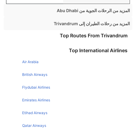
المزيد من الرحلات الجوية من Abu Dhabi
Abu Dhabi Manila Flights
المزيد من رحلات الطيران إلى Trivandrum
Abu Dhabi London Flights
Chennai Trivandrum Flights
Top Routes From Trivandrum
Abu Dhabi Cairo Flights
Bangalore Trivandrum Flights
Top International Airlines
Abu Dhabi Beirut Flights
Mumbai Trivandrum Flights
Abu Dhabi Chennai Flights
Air Arabia
Hyderabad Trivandrum Flights
Abu Dhabi Amman Flights
Dubai Trivandrum Flights
British Airways
Abu Dhabi Muscat Flights
Flydubai Airlines
Abu Dhabi Hyderabad Flights
Emirates Airlines
Abu Dhabi Istanbul Flights
Etihad Airways
Qatar Airways