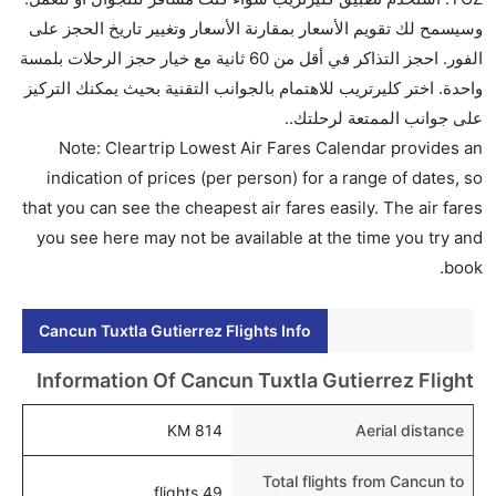
غوتيريز؟
وسيسمح لك تقويم الأسعار بمقارنة الأسعار وتغيير تاريخ الحجز على
تتراوح أسعار رحلة الدرجة الاقتصادية من AED 0 إلى AED
الفور. احجز التذاكر في أقل من 60 ثانية مع خيار حجز الرحلات بلمسة
0. ايرولاثيس ناسيوناليس, ايرومار, and فولاريس يوفرون
واحدة. اختر كليرتريب للاهتمام بالجوانب التقنية بحيث يمكنك التركيز
تذاكر في هذا النطاق من الأسعار.
على جوانب الممتعة لرحلتك..
هل اختيار إنجاز إجراءات السفر عبر الإنترنت متاح في رحلة
Note: Cleartrip Lowest Air Fares Calendar provides an
إلى توكستلا غوتيريز؟
indication of prices (per person) for a range of dates, so
نعم، يتاح للمسافر خيار إنجاز إجراءات السفر في الرحلة من
that you can see the cheapest air fares easily. The air fares
إلى توكستلا غوتيريز عبر الإنترنت أو في المطار.
you see here may not be available at the time you try and
book.
هل يمكنني حجز فنادق متوسطة التكلفة بالقرب من مطار
توكستلا غوتيريز عبر الإنترنت؟
Cancun Tuxtla Gutierrez Flights Info
نعم، يمكن حجز فنادق متوسطة التكلفة بالقرب من المطار
عبر اختيار فنادق كليرتريب.
Information Of Cancun Tuxtla Gutierrez Flight
هل يتيح توكستلا غوتيريز مطار إمكانية تغيير الحفاض
814 KM
Aerial distance
للأطفال؟
نعم، يتيح مطار توكستلا غوتيريز المطور حديثا هذه الإمكانية
Total flights from Cancun to
49 flights