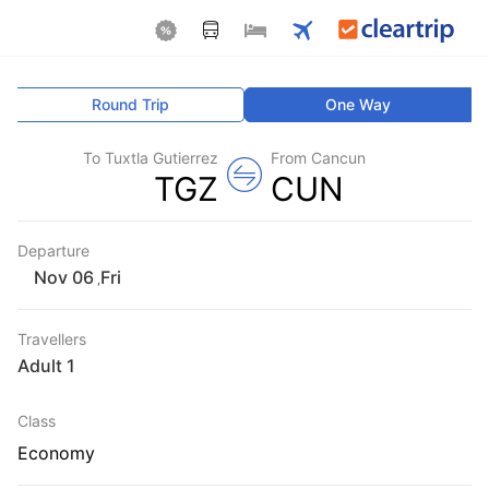
Round Trip
One Way
To Tuxtla Gutierrez
From Cancun
TGZ
CUN
Departure
Fri
,
Travellers
1 Adult
Class
Economy