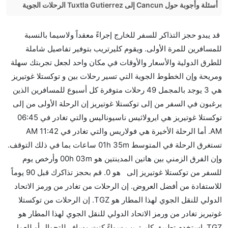
أسئلة وأجوبة حول Cancun إلى Tuxtla Gutierrez الرحلات الجوية
هل صحيح أن تستغرق وقتا أقل في رحلة مباشرة من
قد يبدو حجز التذاكر للسفر للخارج إجراءً معقداً ولاسيما بالنسبة
إلىتوكستلا غوتيريز مما تستغرقه الخطوط الجوية الأخرى؟
للمسافرين للمرة الأولى. ويقوم كليرتريب بتوفير تفاصيل شاملة
نعم. توفر كل من أسرع رحلات الطيران على هذا الطريق،
للطرق الدولية والأسعار والأوقات في مكان واحد لجعل تجربتك سهلة
هل توفر شركات الطيران مساحة إضافية للنوم؟
ومريحة وإن الخطوط الجوية التي تسير رحلات بين و توكستلا غوتيريز
كثير من خطوط طيران درجة رجال الأعمال توفر مساحة
هي 3 يوجد بالمجمل 49 رحلات متوفرة كل أسبوع للمسافرين الذين
إضافية للنوم.
يرغبون في السفر من إلى توكستلا غوتيريز إن الرحلة الأولى من إلى
هل يمكنني حمل طعامي الخاص؟
توكستلا غوتيريز هي ايرولاثيس ناسيوناليس والتي تغادر في 06:45
نعم، يمكنك حمل طعامك الخاص، و لكن يجب أن يكون معبئا
AM. أما الرحلة الأخيرة هي فولاريس والتي تغادر في 11:42 AM
بشكل جيد.
تستغرق الرحلة في المتوسط 01h 35m ساعات بما في ذلك التوقف.
وإن الفرق الزمني بين هاتين المدينتين هو 00h 03m وأرخص يوم
هل سيقدم لي الكحول على متن رحلة من إلى توكستلا
للسفر من توكستلا غوتيريز إلى هو 0. قم بحجز تذاكرك قبل 90 يوماً
غوتيريز؟
للاستفادة من أفضل العروض. إن الرحلات من تغادر من ورمز الاتحاد
لا تقدم شركة الطيران الكحول على متن رحلة داخلية. يتم
الدولي للنقل الجوي لهذا المطار هو TGZ. إن الرحلات من توكستلا
تقديم الكحول على متن الرحلات الدولية فقط.
غوتيريز تغادر من ورمز الاتحاد الدولي للنقل الجوي لهذا المطار هو
ما متوسط أسعار رحلة الدرجة الاقتصادية من إلى توكستلا
TGZ. استخدم تطبيق كليرتريب سواءً كنت مسافر للتجوال أو للعمل.