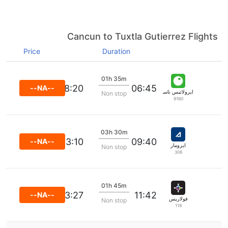
Cancun to Tuxtla Gutierrez Flights
Price
Duration
01h 35m
08:20
06:45
--NA--
ايرولاثيس ناسيوناليس
Non stop
9160
03h 30m
13:10
09:40
--NA--
ايرومار
Non stop
308
01h 45m
13:27
11:42
--NA--
فولاريس
Non stop
119