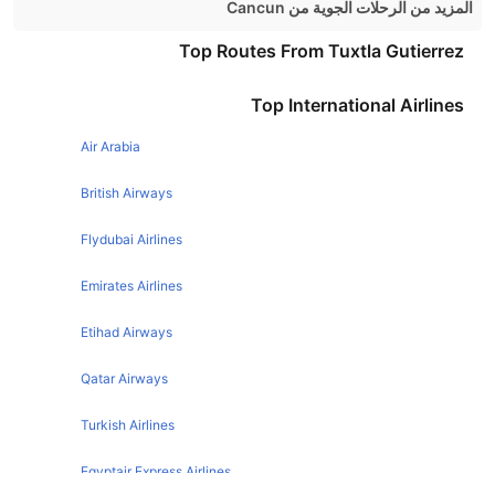
المزيد من الرحلات الجوية من Cancun
Cancun Havana Flights
Top Routes From Tuxtla Gutierrez
Cancun London Flights
Top International Airlines
Cancun Miami Flights
Air Arabia
Cancun Mexico City Flights
British Airways
Flydubai Airlines
Emirates Airlines
Etihad Airways
Qatar Airways
Turkish Airlines
Egyptair Express Airlines