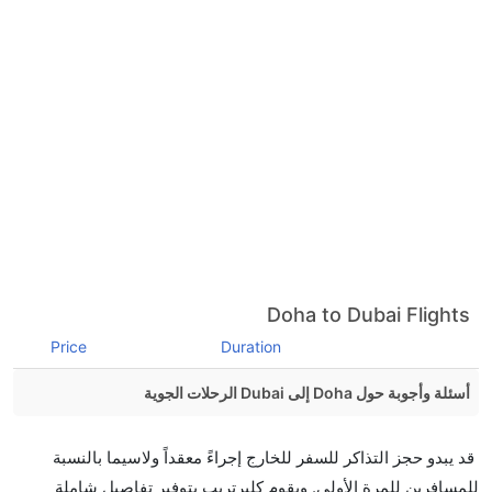
Doha to Dubai Flights
Price
Duration
أسئلة وأجوبة حول Doha إلى Dubai الرحلات الجوية
هل صحيح أن Etihad Airways تستغرق وقتا أقل في رحلة
قد يبدو حجز التذاكر للسفر للخارج إجراءً معقداً ولاسيما بالنسبة
مباشرة من إلىدبي مما تستغرقه الخطوط الجوية الأخرى؟
للمسافرين للمرة الأولى. ويقوم كليرتريب بتوفير تفاصيل شاملة
نعم. توفر كل من Etihad Airways أسرع رحلات الطيران