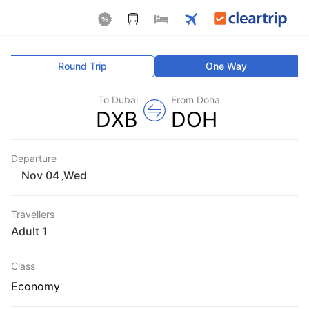
Round Trip
One Way
To Dubai
From Doha
DXB
DOH
Departure
Wed
,
Travellers
1 Adult
Class
Economy