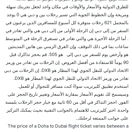
للطرق الدولية والأسعار والأوقات في مكان واحد لجعل تجربتك سهلة
على هذا الطريق،
ومريحة وإن الخطوط الجوية التي تسير رحلات بين و دبي هي 0 يوجد
هل توفر شركات الطيران مساحة إضافية للنوم؟
بالمجمل 621 رحلات متوفرة كل أسبوع للمسافرين الذين يرغبون في
كثير من خطوط طيران درجة رجال الأعمال توفر مساحة
السفر من إلى دبي إن الرحلة الأولى من إلى دبي هي والتي تغادر في
إضافية للنوم.
. أما الرحلة الأخيرة هي والتي تغادر في تستغرق الرحلة في المتوسط
هل يمكنني حمل طعامي الخاص؟
ساعات بما في ذلك التوقف. وإن الفرق الزمني بين هاتين المدينتين
نعم، يمكنك حمل طعامك الخاص، و لكن يجب أن يكون معبئا
هو وأرخص يوم للسفر من دبي إلى هو 505. قم بحجز تذاكرك قبل
بشكل جيد.
90 يوماً للاستفادة من أفضل العروض. إن الرحلات من تغادر من ورمز
الاتحاد الدولي للنقل الجوي لهذا المطار هو DXB. إن الرحلات من دبي
هل سيقدم لي الكحول على متن رحلة من إلى دبي؟
تغادر من ورمز الاتحاد الدولي للنقل الجوي لهذا المطار هو DXB.
لا تقدم شركة الطيران الكحول على متن رحلة داخلية. يتم
استخدم تطبيق كليرتريب سواءً كنت مسافر للتجوال أو للعمل.
تقديم الكحول على متن الرحلات الدولية فقط.
وسيسمح لك تقويم الأسعار بمقارنة الأسعار وتغيير تاريخ الحجز على
ما متوسط أسعار رحلة الدرجة الاقتصادية من إلى دبي؟
الفور. احجز التذاكر في أقل من 60 ثانية مع خيار حجز الرحلات بلمسة
تتراوح أسعار رحلة الدرجة الاقتصادية من AED 505 إلى
واحدة. اختر كليرتريب للاهتمام بالجوانب التقنية بحيث يمكنك التركيز
AED 12145. يوفرون تذاكر في هذا النطاق من الأسعار.
على جوانب الممتعة لرحلتك..
هل اختيار إنجاز إجراءات السفر عبر الإنترنت متاح في رحلة
The price of a Doha to Dubai flight ticket varies between a