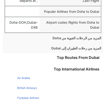
, departs at
Last Flight
Popular Airlines from Doha to Dubai
Doha-DOH,Dubai-
Airport codes flights from Doha to
DXB
Dubai
المزيد من الرحلات الجوية من Doha
Doha Manila Flights
المزيد من رحلات الطيران إلى Dubai
Doha Mumbai Flights
Mumbai Dubai Flights
Top Routes From Dubai
Doha Amman Flights
Birmingham Dubai Flights
Top International Airlines
Doha Chennai Flights
Dublin Dubai Flights
Doha Kathmandu Flights
Air Arabia
Chennai Dubai Flights
Doha Beirut Flights
Riyadh Dubai Flights
British Airways
Doha Istanbul Flights
Glasgow Dubai Flights
Flydubai Airlines
Doha Hyderabad Flights
Cairo Dubai Flights