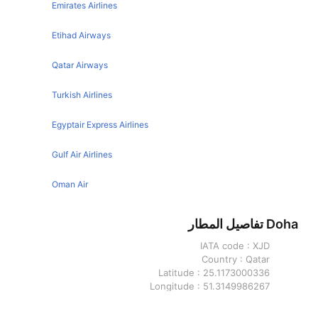
Emirates Airlines
Ahmedabad Dubai Flights
Etihad Airways
Hyderabad Dubai Flights
Pune Dubai Flights
Qatar Airways
Singapore Dubai Flights
Turkish Airlines
Jeddah Dubai Flights
Egyptair Express Airlines
Beirut Dubai Flights
Kuwait Dubai Flights
Gulf Air Airlines
Muscat Dubai Flights
Oman Air
Manila Dubai Flights
Doha تفاصيل المطار
Sydney Dubai Flights
IATA code :
XJD
Paris Dubai Flights
Country :
Qatar
Amman Dubai Flights
Latitude :
25.1173000336
Longitude :
51.3149986267
Kolkata Dubai Flights
Mangalore Dubai Flights