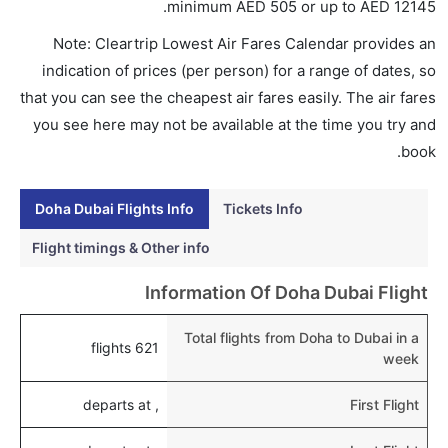
إلى دبي؟
.
minimum
AED
505
or up to AED
12145
نعم، يتاح للمسافر خيار إنجاز إجراءات السفر في الرحلة من
Note: Cleartrip Lowest Air Fares Calendar provides an
إلى دبي عبر الإنترنت أو في المطار.
indication of prices (per person) for a range of dates, so
هل يمكنني حجز فنادق متوسطة التكلفة بالقرب من مطار
that you can see the cheapest air fares easily. The air fares
دبي عبر الإنترنت؟
you see here may not be available at the time you try and
نعم، يمكن حجز فنادق متوسطة التكلفة بالقرب من المطار
book.
عبر اختيار فنادق كليرتريب.
Doha Dubai Flights Info
Tickets Info
هل يتيح دبي مطار إمكانية تغيير الحفاض للأطفال؟
نعم، يتيح مطار دبي المطور حديثا هذه الإمكانية للأطفال و
Flight timings & Other info
الرضع.
Information Of Doha Dubai Flight
Total flights from Doha to Dubai in a
621 flights
week
, departs at
First Flight