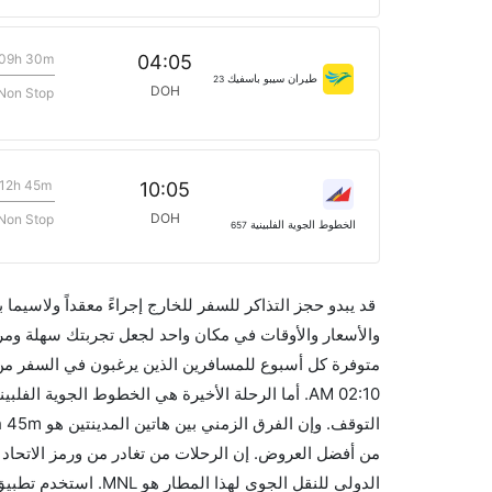
09h 30m
04:05
طيران سيبو باسفيك
23
DOH
Non Stop
12h 45m
10:05
DOH
Non Stop
الخطوط الجوية الفلبينية
657
قد يبدو حجز التذاكر للسفر للخارج إجراءً معقداً ولاسيما
متوفرة كل أسبوع للمسافرين الذين يرغبون في السفر من إل
الدولي للنقل الجوي ل