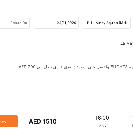
AED .
16:00
AED 1510
now
MNL