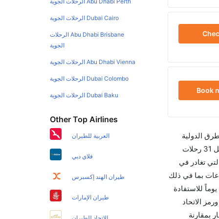
Abu Dhabi Perth الرحلات الجوية
Dubai Cairo الرحلات الجوية
Che
Abu Dhabi Brisbane الرحلات
الجوية
Abu Dhabi Vienna الرحلات الجوية
Dubai Colombo الرحلات الجوية
Book 
Dubai Baku الرحلات الجوية
Other Top Airlines
طرق الدولية
العربية للطيران
والأسعار والأوقات في مكان واحد لجعل تجربتك سهلة ومريحة وإن الخطوط الجوية التي تسير رحلات بين و مانيلا هي 3 يوجد بالمجمل 31 رحلات
فلاي دبي
لتي تغادر في
أخيرة هي الخطوط الجوية الفلبينية والتي تغادر في 10:05 AM تستغرق الرحلة في المتوسط 08h 50m ساعات بما في ذلك
طيران الهند إكسبرس
التوقف. وإن الفرق الزمني بين هاتين المدينتين هو 12h 45m وأرخص يوم للسفر من مانيلا إلى هو 1480. قم بحجز تذاكرك قبل 90 يوماً للاستفادة
طيران الإمارات
رحلات من مانيلا تغادر من ورمز الاتحاد
سعار بمقارنة
الاتحاد للطيران