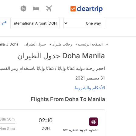
الصفحة الرئيسية
رحلات طيران
جدول الطيران
Doha ل Manila طيران
Doha Manila جدول الطيران
احجز رحلة دولية ذهابًا وإيابًا / ذهابًا وإيابًا باستخدام رمز القسيمة FLIGHTS واحصل على استرداد نقدي فوري يصل إلى 700
31 ديسمبر 2021
الأحكام والشروط
Flights From Doha To Manila
08h 50m
02:10
DOH
Non Stop
الخطوط الجوية القطرية
932