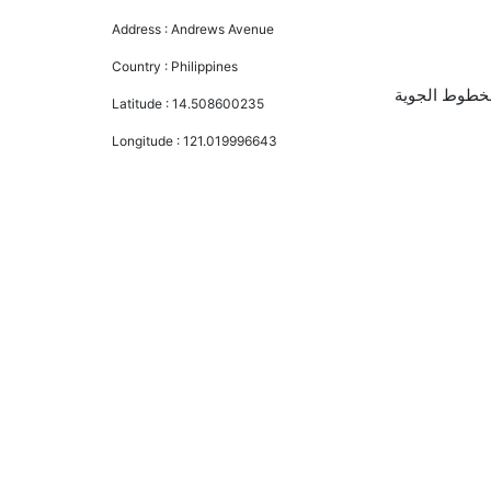
Address :
Andrews Avenue
Country :
Philippines
لة الدرجة الاقتصادية من AED 1480 إلى AED 9810. الخطوط الجوية القطرية, طيران سيبو باسفيك, and الخطوط الجوية
Latitude :
14.508600235
Longitude :
121.019996643