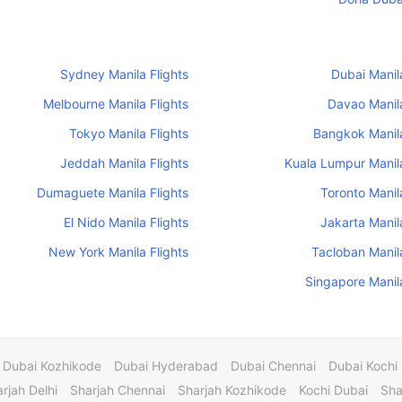
Sydney Manila Flights
Dubai Manila
Melbourne Manila Flights
Davao Manila
Tokyo Manila Flights
Bangkok Manila
Jeddah Manila Flights
Kuala Lumpur Manila
Dumaguete Manila Flights
Toronto Manila
El Nido Manila Flights
Jakarta Manila
New York Manila Flights
Tacloban Manila
Singapore Manila
Dubai Kozhikode
Dubai Hyderabad
Dubai Chennai
Dubai Kochi
rjah Delhi
Sharjah Chennai
Sharjah Kozhikode
Kochi Dubai
Sha