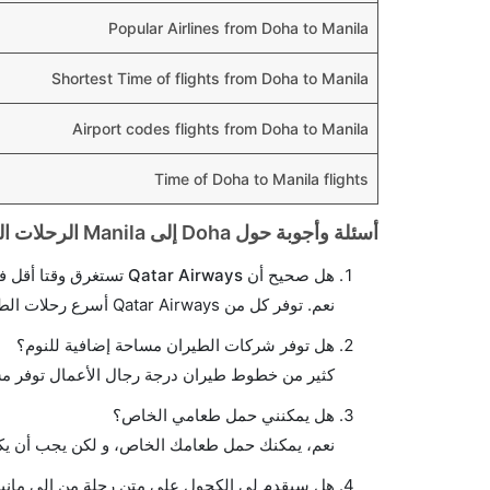
Popular Airlines from Doha to Manila
Shortest Time of flights from Doha to Manila
Airport codes flights from Doha to Manila
Time of Doha to Manila flights
أسئلة وأجوبة حول Doha إلى Manila الرحلات الجوية
هل صحيح أن Qatar Airways تستغرق وقتا أقل في رحلة مباشرة من إلىمانيلا مما تستغرقه الخطوط الجوية الأخرى؟
نعم. توفر كل من Qatar Airways أسرع رحلات الطيران على هذا الطريق،
هل توفر شركات الطيران مساحة إضافية للنوم؟
كثير من خطوط طيران درجة رجال الأعمال توفر مس
هل يمكنني حمل طعامي الخاص؟
نعم، يمكنك حمل طعامك الخاص، و لكن يجب أن يكو
هل سيقدم لي الكحول على متن رحلة من إلى مانيل