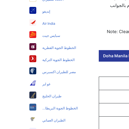
ب للاهتمام بالجوانب
إنديغو
Air India
Note: Clear
سبايس جيت
الخطوط الجوية القطرية
Doha Manila F
الخطوط الجوية التركية
مصر للطيران اكسبرس
غو اير
طيران الخليج
الخطوط الجوية البريطانية
الطيران العماني