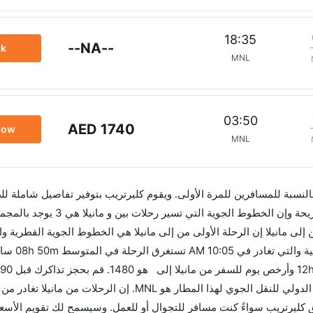
18:35
--NA--
ck
MNL
03:50
AED 1740
now
MNL
 بالنسبة للمسافرين للمرة الأولى. ويقوم كليرتريب بتوفير تفاصيل شاملة لل
ى مانيلا إن الرحلة الأولى من إلى مانيلا هي الخطوط الجوية القطرية وا
02:10 AM. أما الرحلة ال
من أفضل العروض. إن الرحلات من تغادر من ورمز الاتحاد الدولي للنقل الجوي لهذا المطار هو MNL. إن ال
هذا المطار هو MNL. استخدم تطبيق كليرتريب سواءً كنت مسافر للتجوال أو للعمل. وسيسمح لك تقويم الأ