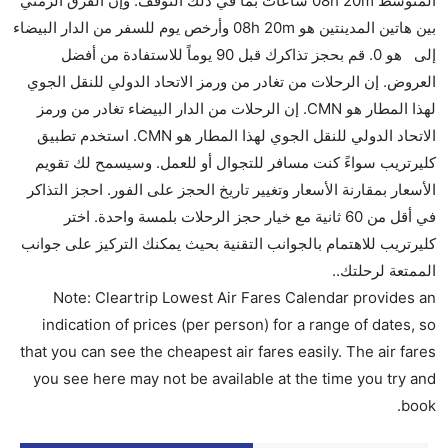
المتوسط 08h 20m ساعات بما في ذلك التوقف. وإن الفرق الزمني
بين هاتين المدينتين هو 08h 20m وأرخص يوم للسفر من الدار البيضاء
هل سيقدم لي الكحول على متن رحلة من إلى الدار
إلى هو 0. قم بحجز تذاكرك قبل 90 يوماً للاستفادة من أفضل
البيضاء؟
العروض. إن الرحلات من تغادر من ورمز الاتحاد الدولي للنقل الجوي
لا تقدم شركة الطيران الكحول على متن رحلة داخلية. يتم
لهذا المطار هو CMN. إن الرحلات من الدار البيضاء تغادر من ورمز
تقديم الكحول على متن الرحلات الدولية فقط.
الاتحاد الدولي للنقل الجوي لهذا المطار هو CMN. استخدم تطبيق
ما متوسط أسعار رحلة الدرجة الاقتصادية من إلى الدار
كليرتريب سواءً كنت مسافر للتجوال أو للعمل. وسيسمح لك تقويم
البيضاء؟
الأسعار بمقارنة الأسعار وتغيير تاريخ الحجز على الفور. احجز التذاكر
تتراوح أسعار رحلة الدرجة الاقتصادية من AED 0 إلى AED
في أقل من 60 ثانية مع خيار حجز الرحلات بلمسة واحدة. اختر
0. طيران الإمارات يوفرون تذاكر في هذا النطاق من
كليرتريب للاهتمام بالجوانب التقنية بحيث يمكنك التركيز على جوانب
الأسعار.
الممتعة لرحلتك..
هل اختيار إنجاز إجراءات السفر عبر الإنترنت متاح في رحلة
Note: Cleartrip Lowest Air Fares Calendar provides an
إلى الدار البيضاء؟
indication of prices (per person) for a range of dates, so
نعم، يتاح للمسافر خيار إنجاز إجراءات السفر في الرحلة من
that you can see the cheapest air fares easily. The air fares
إلى الدار البيضاء عبر الإنترنت أو في المطار.
you see here may not be available at the time you try and
book.
هل يمكنني حجز فنادق متوسطة التكلفة بالقرب من مطار
الدار البيضاء عبر الإنترنت؟