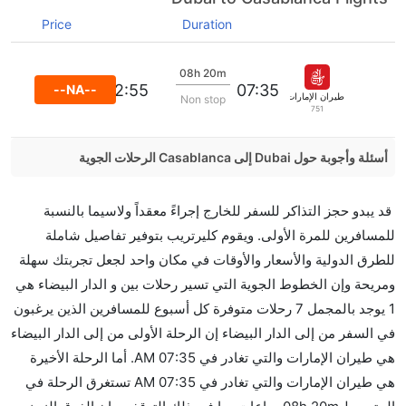
Price
Duration
08h 20m
12:55
07:35
--NA--
طيران الإمارات
Non stop
751
أسئلة وأجوبة حول Dubai إلى Casablanca الرحلات الجوية
هل صحيح أن تستغرق وقتا أقل في رحلة مباشرة من
قد يبدو حجز التذاكر للسفر للخارج إجراءً معقداً ولاسيما بالنسبة
إلىالدار البيضاء مما تستغرقه الخطوط الجوية الأخرى؟
للمسافرين للمرة الأولى. ويقوم كليرتريب بتوفير تفاصيل شاملة
نعم. توفر كل من أسرع رحلات الطيران على هذا الطريق،
للطرق الدولية والأسعار والأوقات في مكان واحد لجعل تجربتك سهلة
هل توفر شركات الطيران مساحة إضافية للنوم؟
ومريحة وإن الخطوط الجوية التي تسير رحلات بين و الدار البيضاء هي
كثير من خطوط طيران درجة رجال الأعمال توفر مساحة
1 يوجد بالمجمل 7 رحلات متوفرة كل أسبوع للمسافرين الذين يرغبون
إضافية للنوم.
في السفر من إلى الدار البيضاء إن الرحلة الأولى من إلى الدار البيضاء
هل يمكنني حمل طعامي الخاص؟
هي طيران الإمارات والتي تغادر في 07:35 AM. أما الرحلة الأخيرة
نعم، يمكنك حمل طعامك الخاص، و لكن يجب أن يكون معبئا
هي طيران الإمارات والتي تغادر في 07:35 AM تستغرق الرحلة في
بشكل جيد.