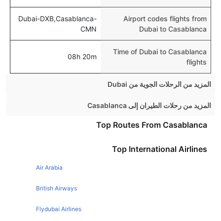
Dubai-DXB,Casablanca-
Airport codes flights from
CMN
Dubai to Casablanca
Time of Dubai to Casablanca
08h 20m
flights
المزيد من الرحلات الجوية من Dubai
Dubai London Flights
المزيد من رحلات الطيران إلى Casablanca
Dubai Manila Flights
London Casablanca Flights
Top Routes From Casablanca
Dubai Mumbai Flights
Tangier Casablanca Flights
Top International Airlines
Dubai Cairo Flights
Dubai Beirut Flights
Air Arabia
Dubai Istanbul Flights
British Airways
Dubai Amman Flights
Flydubai Airlines
Dubai Bangkok Flights