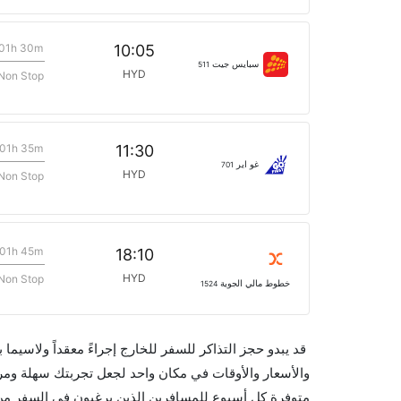
01h 30m
10:05
سبايس جيت
511
HYD
Non Stop
01h 35m
11:30
غو اير
701
HYD
Non Stop
01h 45m
18:10
HYD
Non Stop
خطوط مالي الجوية
1524
قد يبدو حجز التذاكر للسفر للخارج إجراءً معقداً ولاسيما