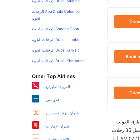
Dubai Munich الرحلات الجوية
Abu Dhabi Colombo الرحلات
الجوية
Che
Sharjah Doha الرحلات الجوية
Dubai Istanbul الرحلات الجوية
Dubai Kuwait الرحلات الجوية
Book 
Dubai Khartoum الرحلات الجوية
Other Top Airlines
العربية للطيران
Che
فلاي دبي
طيران الهند إكسبرس
طرق الدولية
طيران الإمارات
والأسعار والأوقات في مكان واحد لجعل تجربتك سهلة ومريحة وإن الخطوط الجوية التي تسير رحلات بين و كوشين هي 4 يوجد بالمجمل 35 رحلات
متوفرة كل أسبوع للمسافرين الذين يرغبون في السفر من إلى كوشين إن الرحلة الأولى من إلى كوشين هي إنديغو والتي تغادر في 07:10 AM. أما
الاتحاد للطيران