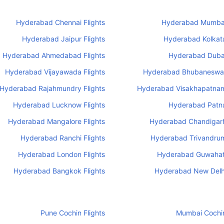
Hyderabad Chennai Flights
Hyderabad Mumbai
Hyderabad Jaipur Flights
Hyderabad Kolkata
Hyderabad Ahmedabad Flights
Hyderabad Dubai
Hyderabad Vijayawada Flights
Hyderabad Bhubaneswar
Hyderabad Rajahmundry Flights
Hyderabad Visakhapatnam
Hyderabad Lucknow Flights
Hyderabad Patna
Hyderabad Mangalore Flights
Hyderabad Chandigarh
Hyderabad Ranchi Flights
Hyderabad Trivandrum
Hyderabad London Flights
Hyderabad Guwahati
Hyderabad Bangkok Flights
Hyderabad New Delhi
Pune Cochin Flights
Mumbai Cochin