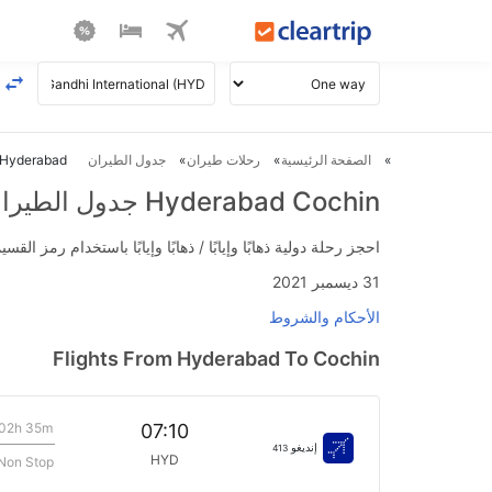
الصفحة الرئيسية
رحلات طيران
جدول الطيران
Hyderabad ل Cochin طيران
Hyderabad Cochin جدول الطيران
احجز رحلة دولية ذهابًا وإيابًا / ذهابًا وإيابًا باستخدام رمز القسيمة FLIGHTS واحصل على استرداد نقدي فوري يصل إلى 700
31 ديسمبر 2021
الأحكام والشروط
Flights From Hyderabad To Cochin
02h 35m
07:10
إنديغو
413
HYD
Non Stop