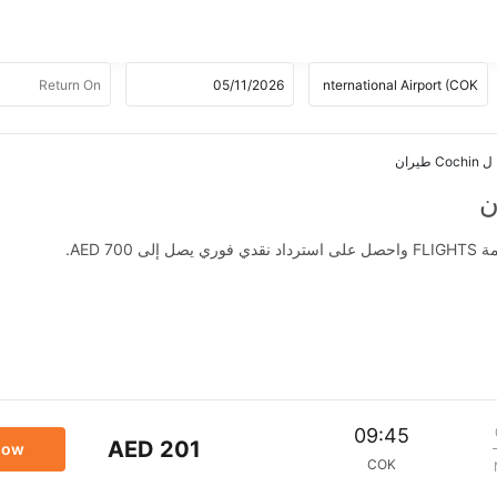
AED .
09:45
AED 201
now
COK