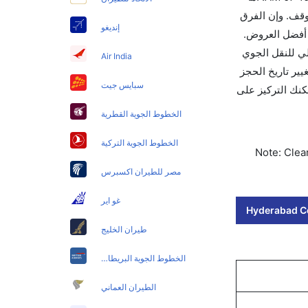
المتوسط 01h 30m ساعات بما في ذلك التوقف. وإن الفرق
إنديغو
2. قم بحجز تذاكرك قبل 90 يوماً للاستفادة من أفضل العروض.
ورمز الاتحاد الدولي للنقل الجوي
Air India
تغيير تاريخ الحجز
سبايس جيت
حيث يمكنك التركيز على
الخطوط الجوية القطرية
الخطوط الجوية التركية
Note: Clear
مصر للطيران اكسبرس
غو اير
Hyderabad Co
طيران الخليج
الخطوط الجوية البريطانية
الطيران العماني