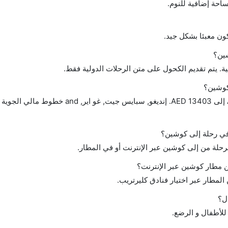
احة إضافية للنوم.
ن معبئا بشكل جيد.
ين؟
ة. يتم تقديم الكحول على متن الرحلات الدولية فقط.
كوشين؟
تتراوح أسعار رحلة الدرجة الاقتصادية من AED 215 إلى AED 13403. إنديغو, سباي
 في رحلة إلى كوشين؟
لرحلة من إلى كوشين عبر الإنترنت أو في المطار.
 مطار كوشين عبر الإنترنت؟
لمطار عبر اختيار فنادق كليرتريب.
ل؟
للأطفال و الرضع.