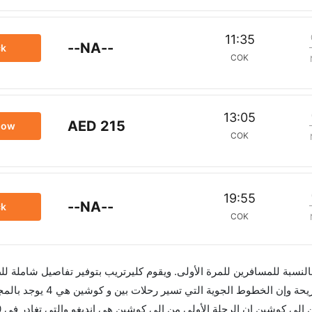
11:35
--NA--
ck
COK
13:05
AED 215
now
COK
19:55
--NA--
ck
COK
 بالنسبة للمسافرين للمرة الأولى. ويقوم كليرتريب بتوفير تفاصيل شاملة لل