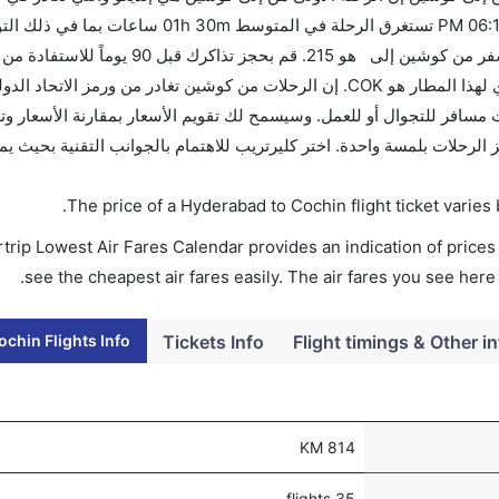
الرحلة الأخيرة هي خطوط مالي الجوية والتي تغادر في 06:10 PM تستغرق الرحلة في 
الزمني بين هاتين المدينتين هو 00h 01m وأرخص يوم للسفر من كوشين إلى هو 15
إن الرحلات من تغادر من ورمز الاتحاد الدولي للنقل الجوي لهذا المطار هو COK. إن الرحلات من كوشين تغادر من 
يب سواءً كنت مسافر للتجوال أو للعمل. وسيسمح لك تقويم الأسعار بمقارنة الأسعار و
ر في أقل من 60 ثانية مع خيار حجز الرحلات بلمسة واحدة. اختر كليرتريب للاهتمام بالجوانب التقنية ب
.
The price of a Hyderabad to Cochin flight ticket vari
trip Lowest Air Fares Calendar provides an indication of prices 
see the cheapest air fares easily. The air fares you see here
chin Flights Info
Tickets Info
Flight timings & Other i
814 KM
35 flights