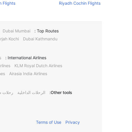
 Flights
Riyadh Cochin Flights
Dubai Mumbai
Top Routes :
rjah Kochi
Dubai Kathmandu
s
International Airlines :
rlines
KLM Royal Dutch Airlines
nes
Airasia India Airlines
Other tools:
الرحلات الداخلية
رحلات ط
Terms of Use
Privacy