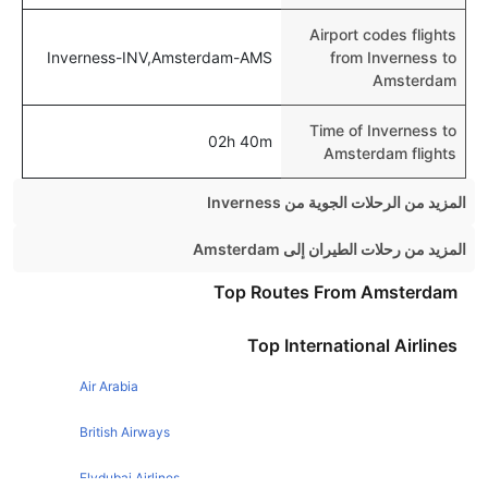
Airport codes flights
Inverness-INV,Amsterdam-AMS
from Inverness to
Amsterdam
Time of Inverness to
02h 40m
Amsterdam flights
المزيد من الرحلات الجوية من Inverness
Inverness London Flights
المزيد من رحلات الطيران إلى Amsterdam
Inverness Belfast Flights
Manchester Amsterdam Flights
Top Routes From Amsterdam
Inverness Birmingham Flights
Birmingham Amsterdam Flights
Top International Airlines
Inverness Manchester Flights
Dublin Amsterdam Flights
Air Arabia
Edinburgh Amsterdam Flights
Glasgow Amsterdam Flights
British Airways
Paris Amsterdam Flights
Flydubai Airlines