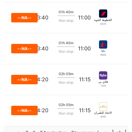
01h 40m
13:40
11:00
--NA--
الخطوط الجوية الفرنسية
Non stop
8429
01h 40m
13:40
11:00
--NA--
دلتا
Non stop
9666
02h 05m
14:20
11:15
--NA--
فلاي بي
Non stop
1285
02h 05m
14:20
11:15
--NA--
الاتحاد للطيران
Non stop
6091