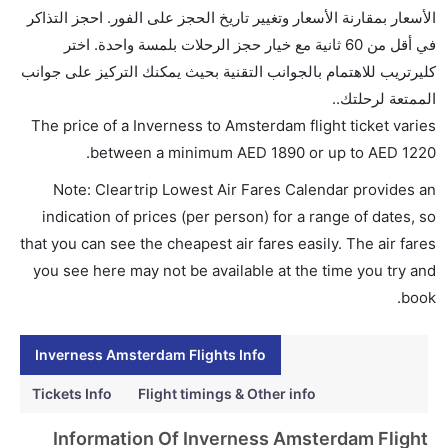
ما متوسط أسعار رحلة الدرجة الاقتصادية من إلى
الأسعار بمقارنة الأسعار وتغيير تاريخ الحجز على الفور. احجز التذاكر
أمستردام؟
في أقل من 60 ثانية مع خيار حجز الرحلات بلمسة واحدة. اختر
تتراوح أسعار رحلة الدرجة الاقتصادية من AED 1890 إلى
كليرتريب للاهتمام بالجوانب التقنية بحيث يمكنك التركيز على جوانب
AED 1220. الملكية الهولندية كي إل إم, الخطوط الجوية
الممتعة لرحلتك..
الفرنسية, دلتا, فلاي بي, and الاتحاد للطيران يوفرون تذاكر
The price of a Inverness to Amsterdam flight ticket varies
في هذا النطاق من الأسعار.
.
between a minimum
AED
1890
or up to AED
1220
هل اختيار إنجاز إجراءات السفر عبر الإنترنت متاح في رحلة
Note: Cleartrip Lowest Air Fares Calendar provides an
إلى أمستردام؟
indication of prices (per person) for a range of dates, so
نعم، يتاح للمسافر خيار إنجاز إجراءات السفر في الرحلة من
that you can see the cheapest air fares easily. The air fares
إلى أمستردام عبر الإنترنت أو في المطار.
you see here may not be available at the time you try and
هل يمكنني حجز فنادق متوسطة التكلفة بالقرب من مطار
book.
أمستردام عبر الإنترنت؟
نعم، يمكن حجز فنادق متوسطة التكلفة بالقرب من المطار
Inverness Amsterdam Flights Info
عبر اختيار فنادق كليرتريب.
Tickets Info
Flight timings & Other info
هل يتيح أمستردام مطار إمكانية تغيير الحفاض للأطفال؟
Information Of Inverness Amsterdam Flight
نعم، يتيح مطار أمستردام المطور حديثا هذه الإمكانية