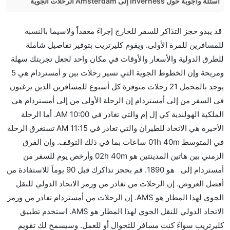
أسئلة وأجوبة حول Inverness إلى Amsterdam الرحلات الجوية
هل صحيح أن British Airways تستغرق وقتا أقل في رحلة
قد يبدو حجز التذاكر للسفر للخارج إجراءً معقداً ولاسيما بالنسبة
مباشرة من إلىأمستردام مما تستغرقه الخطوط الجوية
للمسافرين للمرة الأولى. ويقوم كليرتريب بتوفير تفاصيل شاملة
الأخرى؟
للطرق الدولية والأسعار والأوقات في مكان واحد لجعل تجربتك سهلة
نعم. توفر كل من British Airways أسرع رحلات الطيران
ومريحة وإن الخطوط الجوية التي تسير رحلات بين و أمستردام هي 5
على هذا الطريق،
يوجد بالمجمل 21 رحلات متوفرة كل أسبوع للمسافرين الذين يرغبون
هل توفر شركات الطيران مساحة إضافية للنوم؟
في السفر من إلى أمستردام إن الرحلة الأولى من إلى أمستردام هي
كثير من خطوط طيران درجة رجال الأعمال توفر مساحة
الملكية الهولندية كي إل إم والتي تغادر في 10:00 AM. أما الرحلة
إضافية للنوم.
الأخيرة هي الاتحاد للطيران والتي تغادر في 11:15 AM تستغرق الرحلة
هل يمكنني حمل طعامي الخاص؟
في المتوسط 01h 40m ساعات بما في ذلك التوقف. وإن الفرق
نعم، يمكنك حمل طعامك الخاص، و لكن يجب أن يكون معبئا
الزمني بين هاتين المدينتين هو 02h 40m وأرخص يوم للسفر من
بشكل جيد.
أمستردام إلى هو 1890. قم بحجز تذاكرك قبل 90 يوماً للاستفادة من
أفضل العروض. إن الرحلات من تغادر من ورمز الاتحاد الدولي للنقل
هل سيقدم لي الكحول على متن رحلة من إلى أمستردام؟
الجوي لهذا المطار هو AMS. إن الرحلات من أمستردام تغادر من ورمز
لا تقدم شركة الطيران الكحول على متن رحلة داخلية. يتم
الاتحاد الدولي للنقل الجوي لهذا المطار هو AMS. استخدم تطبيق
تقديم الكحول على متن الرحلات الدولية فقط.
كليرتريب سواءً كنت مسافر للتجوال أو للعمل. وسيسمح لك تقويم