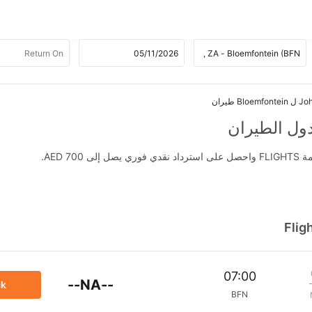
B طيران
AED .
Flig
07:00
--NA--
ck
BFN