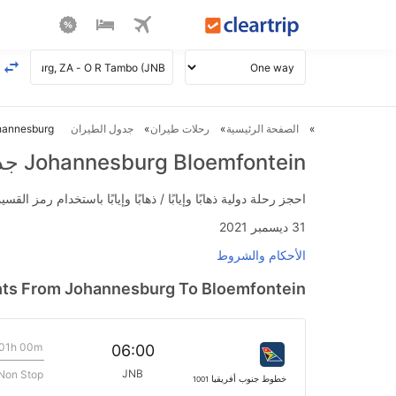
الصفحة الرئيسية
رحلات طيران
جدول الطيران
Johannesburg ل loemfontein
Johannesburg Bloemfontein جدول الطيران
احجز رحلة دولية ذهابًا وإيابًا / ذهابًا وإيابًا باستخدام رمز القسيمة FLIGHTS واحصل على استرداد نقدي فوري يصل إلى 700
31 ديسمبر 2021
الأحكام والشروط
hts From Johannesburg To Bloemfontein
01h 00m
06:00
JNB
Non Stop
خطوط جنوب أفريقيا
1001