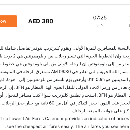
07:25
AED 380
now
BFN
 بالنسبة للمسافرين للمرة الأولى. ويقوم كليرتريب بتوفير تفاصيل شاملة لل
فر من إلى بلومفونتين إن الرحلة الأولى من إلى بلومفونتين هي خطوط ج
ساعات بما في ذلك التوقف. وإن 
قبل 90 يوماً للاستفادة من أفضل العروض. إن الرحلات من تغادر من ورمز ا
بلومفونتين تغادر من ورمز الاتحاد الدولي للنقل الجوي لهذا المطار هو BFN. استخدم تطبيق كليرتريب سواءً كنت مسافر للت
وسيسمح لك تقويم الأسعار بمقارنة الأسعار وتغيير تاريخ الحجز على الفور. احجز التذاكر في أقل م
ركيز على جوانب الممتعة لرحلتك..
trip Lowest Air Fares Calendar provides an indication of prices 
see the cheapest air fares easily. The air fares you see here