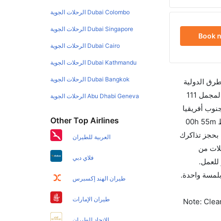
Dubai Colombo الرحلات الجوية
Dubai Singapore الرحلات الجوية
Book 
Dubai Cairo الرحلات الجوية
Dubai Kathmandu الرحلات الجوية
Dubai Bangkok الرحلات الجوية
طرق الدولية
والأسعار والأوقات في مكان واحد لجعل تجربتك سهلة ومريحة وإن الخطوط الجوية التي تسير رحلات بين و بلومفونتين هي 2 يوجد بالمجمل 111
Abu Dhabi Geneva الرحلات الجوية
نوب أفريقيا
Other Top Airlines
والتي تغادر في 06:00 AM. أما الرحلة الأخيرة هي خطوط بسم الله الجوية والتي تغادر في 06:30 AM تستغرق الرحلة في المتوسط 00h 55m
الفرق الزمني بين هاتين المدينتين هو 01h 00m وأرخص يوم للسفر من بلومفونتين إلى هو 0. قم بحجز تذاكرك
العربية للطيران
لاتحاد الدولي للنقل الجوي لهذا المطار هو BFN. إن الرحلات من
فلاي دبي
جوال أو للعمل.
ن 60 ثانية مع خيار حجز الرحلات بلمسة واحدة.
طيران الهند إكسبرس
طيران الإمارات
Note: Clear
الاتحاد للطيران