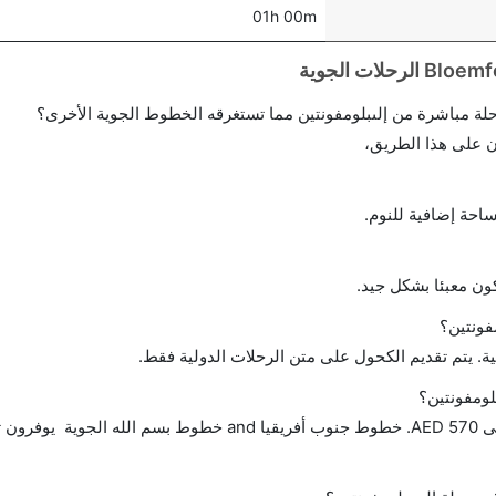
01h 00m
احة إضافية للنوم.
ن معبئا بشكل جيد.
فونتين؟
ة. يتم تقديم الكحول على متن الرحلات الدولية فقط.
لومفونتين؟
تتراوح أسعار رحلة الدرجة الاقتصادية من AED 0 إلى AED 570. خطوط جنوب أفريقيا and خطوط بس