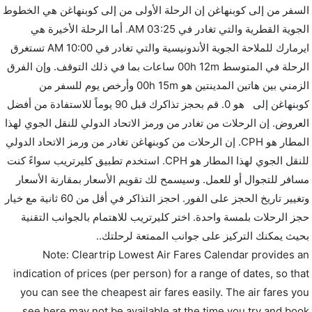
السفر من إلى كوبنهاغن إن الرحلة الأولى من إلى كوبنهاغن هي الخطوط
الجوية القطرية والتي تغادر في 03:25 AM. أما الرحلة الأخيرة هي
ايرمارك للملاحة الجوية الأندونيسية والتي تغادر في 10:00 AM تستغرق
الرحلة في المتوسط 00h 12m ساعات بما في ذلك التوقف. وإن الفرق
الزمني بين هاتين المدينتين هو 00h 15m وأرخص يوم للسفر من
كوبنهاغن إلى هو 0. قم بحجز تذاكرك قبل 90 يوماً للاستفادة من أفضل
العروض. إن الرحلات من تغادر من ورمز الاتحاد الدولي للنقل الجوي لهذا
المطار هو CPH. إن الرحلات من كوبنهاغن تغادر من ورمز الاتحاد الدولي
للنقل الجوي لهذا المطار هو CPH. استخدم تطبيق كليرتريب سواءً كنت
مسافر للتجوال أو للعمل. وسيسمح لك تقويم الأسعار بمقارنة الأسعار
وتغيير تاريخ الحجز على الفور. احجز التذاكر في أقل من 60 ثانية مع خيار
حجز الرحلات بلمسة واحدة. اختر كليرتريب للاهتمام بالجوانب التقنية
بحيث يمكنك التركيز على جوانب الممتعة لرحلتك..
Note: Cleartrip Lowest Air Fares Calendar provides an
indication of prices (per person) for a range of dates, so that
you can see the cheapest air fares easily. The air fares you
see here may not be available at the time you try and book.