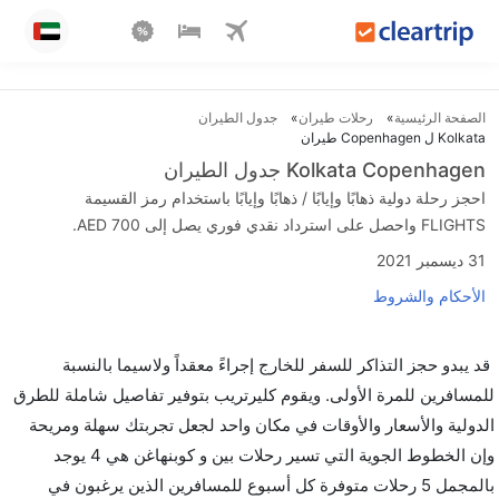
الصفحة الرئيسية
رحلات طيران
جدول الطيران
Kolkata ل Copenhagen طيران
Kolkata Copenhagen جدول الطيران
احجز رحلة دولية ذهابًا وإيابًا / ذهابًا وإيابًا باستخدام رمز القسيمة
FLIGHTS واحصل على استرداد نقدي فوري يصل إلى AED 700.
31 ديسمبر 2021
الأحكام والشروط
قد يبدو حجز التذاكر للسفر للخارج إجراءً معقداً ولاسيما بالنسبة
للمسافرين للمرة الأولى. ويقوم كليرتريب بتوفير تفاصيل شاملة للطرق
الدولية والأسعار والأوقات في مكان واحد لجعل تجربتك سهلة ومريحة
وإن الخطوط الجوية التي تسير رحلات بين و كوبنهاغن هي 4 يوجد
بالمجمل 5 رحلات متوفرة كل أسبوع للمسافرين الذين يرغبون في