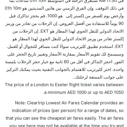
في 11:50 AM تستغرق الرحلة في المتوسط 01h 10m ساعات بما
نعم، يمكنك حمل طعامك الخاص، و لكن يجب أن يكون معبئا
في ذلك التوقف. وإن الفرق الزمني بين هاتين المدينتين هو 01h 10m
بشكل جيد.
وأرخص يوم للسفر من إكستر إلى هو 1000. قم بحجز تذاكرك قبل
90 يوماً للاستفادة من أفضل العروض. إن الرحلات من تغادر من ورمز
هل سيقدم لي الكحول على متن رحلة من إلى إكستر؟
الاتحاد الدولي للنقل الجوي لهذا المطار هو EXT. إن الرحلات من
لا تقدم شركة الطيران الكحول على متن رحلة داخلية. يتم
إكستر تغادر من ورمز الاتحاد الدولي للنقل الجوي لهذا المطار هو
تقديم الكحول على متن الرحلات الدولية فقط.
EXT. استخدم تطبيق كليرتريب سواءً كنت مسافر للتجوال أو للعمل.
ما متوسط أسعار رحلة الدرجة الاقتصادية من إلى إكستر؟
وسيسمح لك تقويم الأسعار بمقارنة الأسعار وتغيير تاريخ الحجز على
تتراوح أسعار رحلة الدرجة الاقتصادية من AED 1000 إلى
الفور. احجز التذاكر في أقل من 60 ثانية مع خيار حجز الرحلات بلمسة
AED 1050. فلاي بي يوفرون تذاكر في هذا النطاق من
واحدة. اختر كليرتريب للاهتمام بالجوانب التقنية بحيث يمكنك التركيز
الأسعار.
على جوانب الممتعة لرحلتك..
هل اختيار إنجاز إجراءات السفر عبر الإنترنت متاح في رحلة
The price of a London to Exeter flight ticket varies between
إلى إكستر؟
.
a minimum
AED
1000
or up to AED
1050
نعم، يتاح للمسافر خيار إنجاز إجراءات السفر في الرحلة من
Note: Cleartrip Lowest Air Fares Calendar provides an
إلى إكستر عبر الإنترنت أو في المطار.
indication of prices (per person) for a range of dates, so
هل يمكنني حجز فنادق متوسطة التكلفة بالقرب من مطار
that you can see the cheapest air fares easily. The air fares
إكستر عبر الإنترنت؟
you see here may not be available at the time you try and