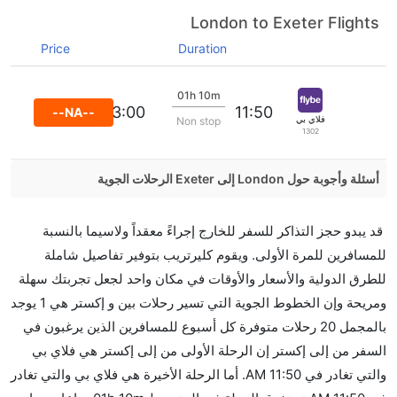
London to Exeter Flights
Price
Duration
01h 10m
13:00
11:50
--NA--
فلاي بي
Non stop
1302
أسئلة وأجوبة حول London إلى Exeter الرحلات الجوية
هل صحيح أن Aurigny Air تستغرق وقتا أقل في رحلة
قد يبدو حجز التذاكر للسفر للخارج إجراءً معقداً ولاسيما بالنسبة
مباشرة من إلىإكستر مما تستغرقه الخطوط الجوية الأخرى؟
للمسافرين للمرة الأولى. ويقوم كليرتريب بتوفير تفاصيل شاملة
نعم. توفر كل من Aurigny Air أسرع رحلات الطيران على
للطرق الدولية والأسعار والأوقات في مكان واحد لجعل تجربتك سهلة
هذا الطريق،
ومريحة وإن الخطوط الجوية التي تسير رحلات بين و إكستر هي 1 يوجد
هل توفر شركات الطيران مساحة إضافية للنوم؟
بالمجمل 20 رحلات متوفرة كل أسبوع للمسافرين الذين يرغبون في
كثير من خطوط طيران درجة رجال الأعمال توفر مساحة
السفر من إلى إكستر إن الرحلة الأولى من إلى إكستر هي فلاي بي
إضافية للنوم.
والتي تغادر في 11:50 AM. أما الرحلة الأخيرة هي فلاي بي والتي تغادر
هل يمكنني حمل طعامي الخاص؟