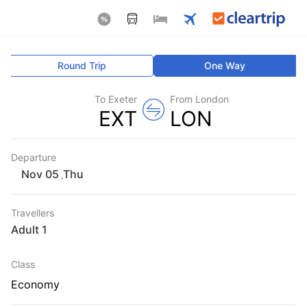
Round Trip
One Way
To Exeter
From London
EXT
LON
Departure
Thu
,
Travellers
1 Adult
Class
Economy