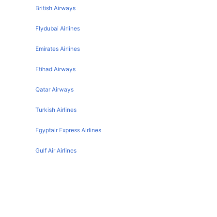
London Toronto Flights
Belfast Exeter Flights
British Airways
London Ibiza Flights
Glasgow Exeter Flights
Flydubai Airlines
London Belfast Flights
Newcastle Exeter Flights
Emirates Airlines
London Tokyo Flights
London Nice Flights
Etihad Airways
London Los Angeles Flights
Qatar Airways
London Stockholm Flights
Turkish Airlines
London Bucharest Flights
London Geneva Flights
Egyptair Express Airlines
London Copenhagen Flights
Gulf Air Airlines
London Singapore Flights
Oman Air
London Malta Flights
London Porto Flights
London تفاصيل المطار
London Melbourne Flights
IATA code :
STN