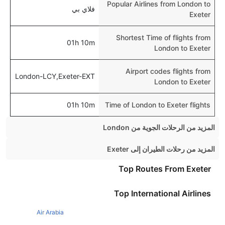
Popular Airlines from London to
فلاي بي
Exeter
Shortest Time of flights from
01h 10m
London to Exeter
Airport codes flights from
London-LCY,Exeter-EXT
London to Exeter
01h 10m
Time of London to Exeter flights
المزيد من الرحلات الجوية من London
London Venice Flights
المزيد من رحلات الطيران إلى Exeter
London Orlando Flights
Manchester Exeter Flights
Top Routes From Exeter
London Glasgow Flights
Edinburgh Exeter Flights
Top International Airlines
London Hong Kong Flights
Norwich Exeter Flights
London Larnaca Flights
Air Arabia
Dublin Exeter Flights