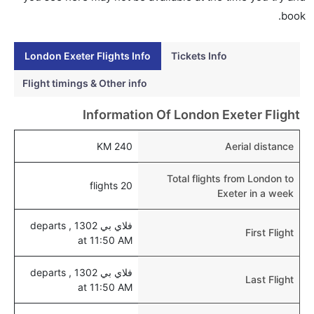
نعم، يمكن حجز فنادق متوسطة التكلفة بالقرب من المطار
book.
عبر اختيار فنادق كليرتريب.
London Exeter Flights Info
Tickets Info
هل يتيح إكستر مطار إمكانية تغيير الحفاض للأطفال؟
نعم، يتيح مطار إكستر المطور حديثا هذه الإمكانية للأطفال
Flight timings & Other info
و الرضع.
Information Of London Exeter Flight
240 KM
Aerial distance
Total flights from London to
20 flights
Exeter in a week
فلاي بي 1302 , departs
First Flight
at 11:50 AM
فلاي بي 1302 , departs
Last Flight
at 11:50 AM